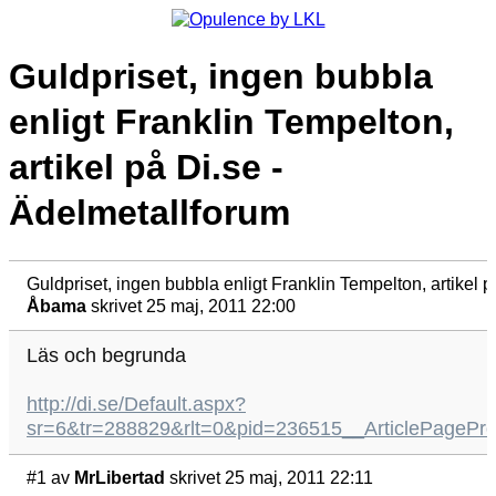
Guldpriset, ingen bubbla
enligt Franklin Tempelton,
artikel på Di.se -
Ädelmetallforum
Guldpriset, ingen bubbla enligt Franklin Tempelton, artikel 
Åbama
skrivet 25 maj, 2011 22:00
Läs och begrunda
http://di.se/Default.aspx?
sr=6&tr=288829&rlt=0&pid=236515__ArticlePagePr
#1
av
MrLibertad
skrivet 25 maj, 2011 22:11