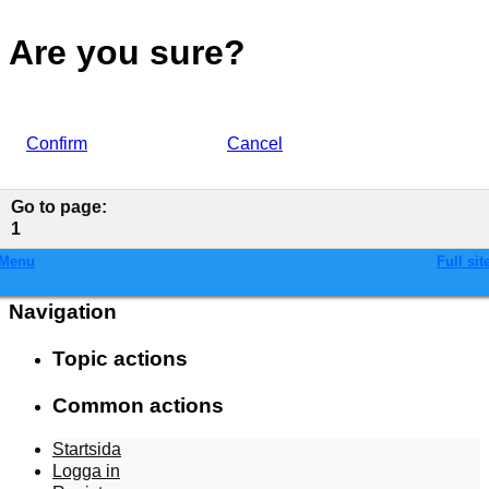
Are you sure?
Confirm
Cancel
Go to page
:
1
Menu
Full sit
Navigation
Topic actions
Common actions
Startsida
Logga in