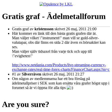
Gratis graf - Ädelmetallforum
Gratis graf
av
kristensson
skrivet 26 maj, 2011 21:00
Här kommer en länk till den bästa gratis grafen där är.
Man väljer vilket \"instrument\" man vill se guld-silver-
valutapar, obs där finns en sida 2 där även sv.börsaktier kan
ses.
Man väljer själv tidsaxel från varje tick och upp till
\"evigheten\"
http://www.netdania.com/Products/live-streaming-currency-
exchange-rates/real-time-forex-charts/FinanceChart.aspx?m=c
#1
av
Silverräven
skrivet 26 maj, 2011 21:27
Om någon av medlemmarna har ett bra förslag på
ädelmetallpriser i SEK som kan ersätta våra grafer högst upp i
forumet så är vi öppna för alla tips
Are you sure?