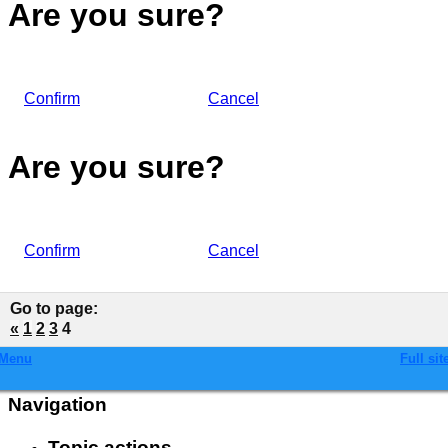
Are you sure?
Confirm
Cancel
Are you sure?
Confirm
Cancel
Go to page
:
«
1
2
3
4
Menu
Full sit
Navigation
Topic actions