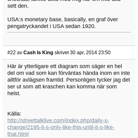
sett den.
USA:s monetary base, basically, en graf över
pengatryckandet i USA sedan 1920.
#22
av
Cash Is King
skrivet 30 apr, 2014 23:50
Här är ytterligare ett diagram som säger en hel
del om vad som kan förväntas hända inom en inte
alltför avlägsen framtid. Personligen tycker jag det
ser ut som att kraschen kan komma när som
helst.
Källa:
http://streettalklive.com/index.php/daily-x-
change/2195-it-s-only-like-this-until-it-s-like-
that.html