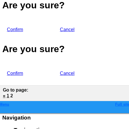
Are you sure?
Confirm
Cancel
Are you sure?
Confirm
Cancel
Go to page
:
«
1
2
Menu
Full sit
Navigation