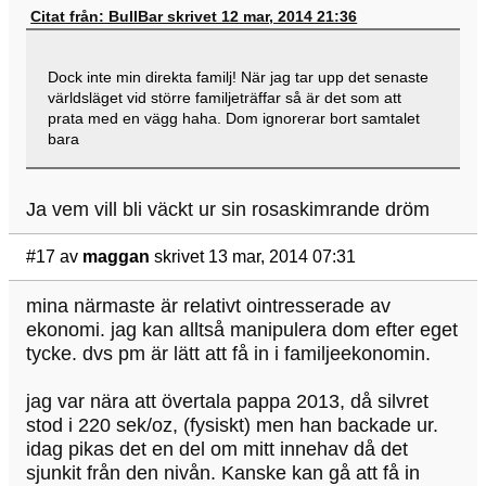
Citat från: BullBar skrivet 12 mar, 2014 21:36
Dock inte min direkta familj! När jag tar upp det senaste
världsläget vid större familjeträffar så är det som att
prata med en vägg haha. Dom ignorerar bort samtalet
bara
Ja vem vill bli väckt ur sin rosaskimrande dröm
#17
av
maggan
skrivet 13 mar, 2014 07:31
mina närmaste är relativt ointresserade av
ekonomi. jag kan alltså manipulera dom efter eget
tycke. dvs pm är lätt att få in i familjeekonomin.
jag var nära att övertala pappa 2013, då silvret
stod i 220 sek/oz, (fysiskt) men han backade ur.
idag pikas det en del om mitt innehav då det
sjunkit från den nivån. Kanske kan gå att få in