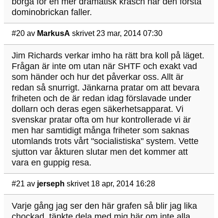
borga för en mer dramatisk krasch när den första
dominobrickan faller.
#20
av
MarkusA
skrivet 23 mar, 2014 07:30
Jim Richards verkar imho ha rätt bra koll på läget.
Frågan är inte om utan när SHTF och exakt vad
som händer och hur det påverkar oss. Allt är
redan så snurrigt. Jänkarna pratar om att bevara
friheten och de är redan idag förslavade under
dollarn och deras egen säkerhetsapparat. Vi
svenskar pratar ofta om hur kontrollerade vi är
men har samtidigt många friheter som saknas
utomlands trots vårt "socialistiska" system. Vette
sjutton var åkturen slutar men det kommer att
vara en guppig resa.
#21
av
jerseph
skrivet 18 apr, 2014 16:28
Varje gång jag ser den här grafen så blir jag lika
chockad, tänkte dela med mig här om inte alla