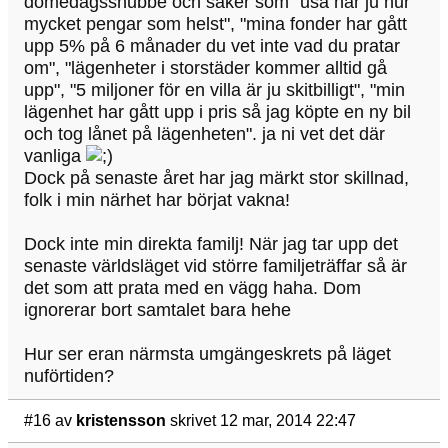
domedagssnubbe och saker som "usa har ju hur
mycket pengar som helst", "mina fonder har gått
upp 5% på 6 månader du vet inte vad du pratar
om", "lägenheter i storstäder kommer alltid gå
upp", "5 miljoner för en villa är ju skitbilligt", "min
lägenhet har gått upp i pris så jag köpte en ny bil
och tog lånet på lägenheten". ja ni vet det där
vanliga
Dock på senaste året har jag märkt stor skillnad,
folk i min närhet har börjat vakna!
Dock inte min direkta familj! När jag tar upp det
senaste världsläget vid större familjeträffar så är
det som att prata med en vägg haha. Dom
ignorerar bort samtalet bara hehe
Hur ser eran närmsta umgängeskrets på läget
nuförtiden?
#16
av
kristensson
skrivet 12 mar, 2014 22:47