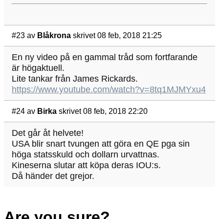
#23
av
Blåkrona
skrivet 08 feb, 2018 21:25
En ny video på en gammal tråd som fortfarande
är högaktuell.
Lite tankar från James Rickards.
https://www.youtube.com/watch?v=8tq1MJMYxu4
#24
av
Birka
skrivet 08 feb, 2018 22:20
Det går åt helvete!
USA blir snart tvungen att göra en QE pga sin
höga statsskuld och dollarn urvattnas.
Kineserna slutar att köpa deras IOU:s.
Då händer det grejor.
Are you sure?