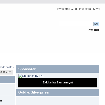
Investera i Guld - Investera i Silver
Nyheter:
ående
nästa »
Sponsorer
SKRIV UT
Exklusiva Samlarmynt
Guld & Silverpriser
in