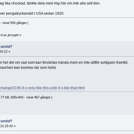
jag lika chockad, tänkte dela med mig här om inte alla sett den.
 över pengatryckandet i USA sedan 1920.
 visat 506 gånger.)
14 av jerseph
»
ramtid?
50:12 »
en hel del om vad som kan förväntas hända inom en inte alltför avlägsen framtid.
t kraschen kan komma när som helst.
change/2195-it-s-only-like-this-until-it-s-like-that.html
77 kB, 605x443 - visat 467 gånger.)
ramtid?
 21:25:42 »