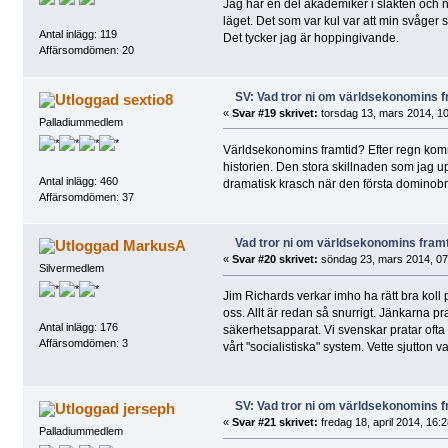
Jag har en del akademiker i släkten och 
läget. Det som var kul var att min svåger 
Antal inlägg: 119
Det tycker jag är hoppingivande.
Affärsomdömen: 20
SV: Vad tror ni om världsekonomins f
sextio8
«
Svar #19 skrivet:
torsdag 13, mars 2014, 10
Palladiummedlem
Världsekonomins framtid? Efter regn kommer
historien. Den stora skillnaden som jag uppl
Antal inlägg: 460
dramatisk krasch när den första dominobri
Affärsomdömen: 37
Vad tror ni om världsekonomins fram
MarkusA
«
Svar #20 skrivet:
söndag 23, mars 2014, 07
Silvermedlem
Jim Richards verkar imho ha rätt bra kol
oss. Allt är redan så snurrigt. Jänkarna 
Antal inlägg: 176
säkerhetsapparat. Vi svenskar pratar ofta
Affärsomdömen: 3
vårt "socialistiska" system. Vette sjutton
SV: Vad tror ni om världsekonomins f
jerseph
«
Svar #21 skrivet:
fredag 18, april 2014, 16:2
Palladiummedlem