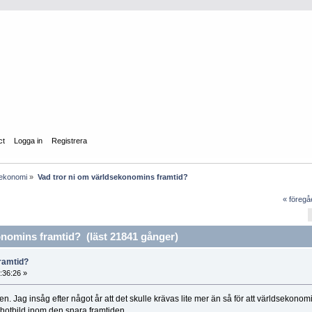
ct
Logga in
Registrera
lekonomi
»
Vad tror ni om världsekonomins framtid?
« föreg
nomins framtid? (läst 21841 gånger)
ramtid?
:36:26 »
n. Jag insåg efter något år att det skulle krävas lite mer än så för att världsekonom
 hotbild inom den snara framtiden.