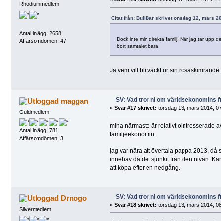
Rhodiummedlem
Citat från: BullBar skrivet onsdag 12, mars 2
Antal inlägg: 2658
Dock inte min direkta familj! När jag tar upp 
Affärsomdömen: 47
bort samtalet bara
Ja vem vill bli väckt ur sin rosaskimrande
SV: Vad tror ni om världsekonomins f
maggan
«
Svar #17 skrivet:
torsdag 13, mars 2014, 07
Guldmedlem
mina närmaste är relativt ointresserade av 
Antal inlägg: 781
familjeekonomin.
Affärsomdömen: 3
jag var nära att övertala pappa 2013, då s
innehav då det sjunkit från den nivån. Ka
att köpa efter en nedgång.
SV: Vad tror ni om världsekonomins f
Drnogo
«
Svar #18 skrivet:
torsdag 13, mars 2014, 08
Silvermedlem