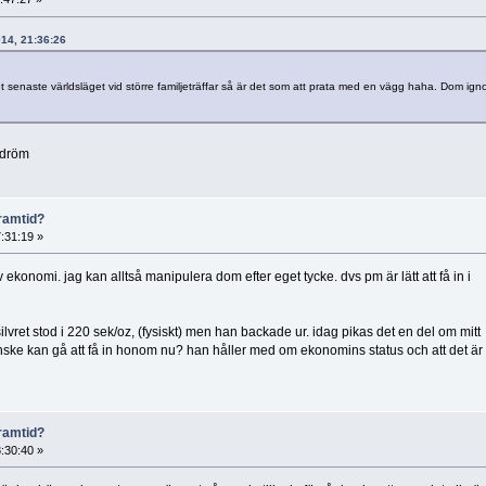
014, 21:36:26
det senaste världsläget vid större familjeträffar så är det som att prata med en vägg haha. Dom ign
 dröm
ramtid?
:31:19 »
ekonomi. jag kan alltså manipulera dom efter eget tycke. dvs pm är lätt att få in i
ilvret stod i 220 sek/oz, (fysiskt) men han backade ur. idag pikas det en del om mitt
nske kan gå att få in honom nu? han håller med om ekonomins status och att det är v
ramtid?
:30:40 »