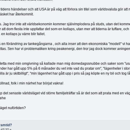
ns händelser och att USA är på väg att förlora sin titel som världsvaluta gör att 
träsket har återkommit.
 Jag tror inte att världsekonomin kommer självimplodera på studs, utan det komm
 att dom flesta inte uppfattar det som en kollaps, utan mer att tiderna är tuffare, och
 en kollaps ju värre blir fallet.
s en förändring av tankegångarna , och alla inser att den ekonomiska "modell" vi ha
ättas. Sen har vi problematiken kring peakenergi, den tror jag dock kommer aninge
a detta med min omgivning så kallade man mig domedagssnubbe och saker som "us
nder har gått upp 5% på 6 månader du vet inte vad du pratar om", "lägenheter i sto
lla är ju skitbilligt", "min lägenhet har gått upp i pris så jag köpte en ny bil och tog l
llnad, folk i min närhet har börjat vakna!
pp det senaste världsläget vid större familjeträffar så är det som att prata med en vä
hehe
äget nuförtiden?
ramtid?
:47:27 »