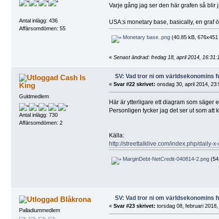
Varje gång jag ser den här grafen så blir 
Antal inlägg: 436
USA:s monetary base, basically, en graf
Affärsomdömen: 55
Monetary base..png
(40.85 kB, 676x451 -
«
Senast ändrad: fredag 18, april 2014, 16:31:
SV: Vad tror ni om världsekonomins f
Cash Is
King
«
Svar #22 skrivet:
onsdag 30, april 2014, 23:
Guldmedlem
Här är ytterligare ett diagram som säger 
Personligen tycker jag det ser ut som at
Antal inlägg: 730
Affärsomdömen: 2
Källa:
http://streettalklive.com/index.php/daily-x-
MarginDebt-NetCredit-040814-2.png
(54.
SV: Vad tror ni om världsekonomins f
Blåkrona
«
Svar #23 skrivet:
torsdag 08, februari 2018,
Palladiummedlem