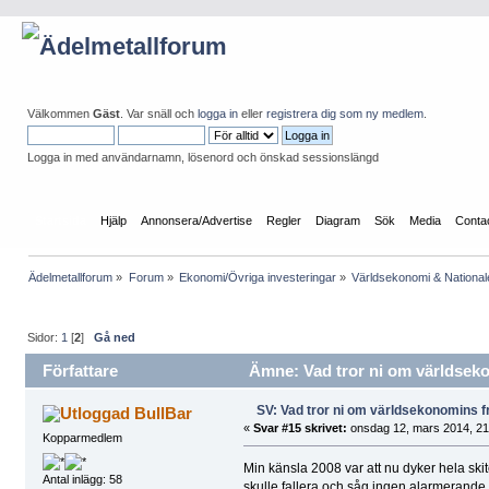
Välkommen
Gäst
. Var snäll och
logga in
eller
registrera dig som ny medlem
.
Logga in med användarnamn, lösenord och önskad sessionslängd
Startsida
Hjälp
Annonsera/Advertise
Regler
Diagram
Sök
Media
Conta
Ädelmetallforum
»
Forum
»
Ekonomi/Övriga investeringar
»
Världsekonomi & Nationa
Sidor:
1
[
2
]
Gå ned
Författare
Ämne: Vad tror ni om världseko
SV: Vad tror ni om världsekonomins f
BullBar
«
Svar #15 skrivet:
onsdag 12, mars 2014, 21
Kopparmedlem
Min känsla 2008 var att nu dyker hela skite
Antal inlägg: 58
skulle fallera och såg ingen alarmerande