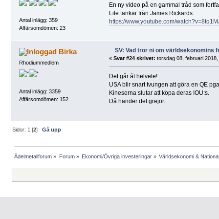
En ny video på en gammal tråd som fortfa
Lite tankar från James Rickards.
Antal inlägg: 359
https://www.youtube.com/watch?v=8tq1
Affärsomdömen: 23
SV: Vad tror ni om världsekonomins f
Birka
«
Svar #24 skrivet:
torsdag 08, februari 2018,
Rhodiummedlem
Det går åt helvete!
USA blir snart tvungen att göra en QE pga
Antal inlägg: 3359
Kineserna slutar att köpa deras IOU:s.
Affärsomdömen: 152
Då händer det grejor.
Sidor:
1
[
2
]
Gå upp
Ädelmetallforum
»
Forum
»
Ekonomi/Övriga investeringar
»
Världsekonomi & Nationa