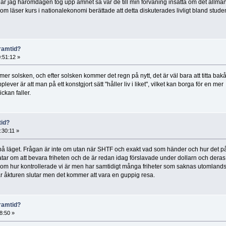
när jag häromdagen tog upp ämnet så var de till min förvåning insatta om det allmä
som läser kurs i nationalekonomi berättade att detta diskuterades livligt bland stude
ramtid?
:51:12 »
 solsken, och efter solsken kommer det regn på nytt, det är väl bara att titta bakåt
ever är att man på ett konstgjort sätt "håller liv i liket", vilket kan borga för en mer
ckan faller.
tid?
:30:11 »
l på läget. Frågan är inte om utan när SHTF och exakt vad som händer och hur det p
pratar om att bevara friheten och de är redan idag förslavade under dollarn och dera
 om hur kontrollerade vi är men har samtidigt många friheter som saknas utomlands 
 var åkturen slutar men det kommer att vara en guppig resa.
ramtid?
8:50 »