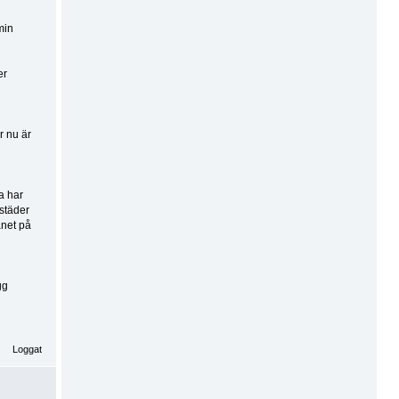
min
er
r nu är
n
a har
rstäder
ånet på
gg
Loggat