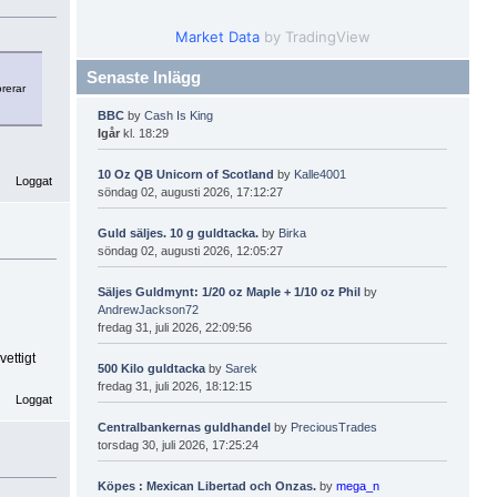
Market Data
by TradingView
Senaste Inlägg
orerar
BBC
by
Cash Is King
Igår
kl. 18:29
10 Oz QB Unicorn of Scotland
by
Kalle4001
Loggat
söndag 02, augusti 2026, 17:12:27
Guld säljes. 10 g guldtacka.
by
Birka
söndag 02, augusti 2026, 12:05:27
Säljes Guldmynt: 1/20 oz Maple + 1/10 oz Phil
by
AndrewJackson72
fredag 31, juli 2026, 22:09:56
ettigt
500 Kilo guldtacka
by
Sarek
fredag 31, juli 2026, 18:12:15
Loggat
Centralbankernas guldhandel
by
PreciousTrades
torsdag 30, juli 2026, 17:25:24
Köpes : Mexican Libertad och Onzas.
by
mega_n