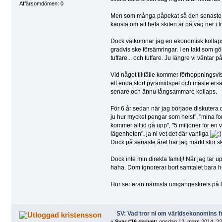
Affärsomdömen: 0
Men som många påpekat så den senaste tide
känsla om att hela skiten är på väg ner i 
Dock välkomnar jag en ekonomisk kollaps.
gradvis ske försämringar. I en takt som gör
tuffare... och tuffare. Ju längre vi väntar på
Vid något tillfälle kommer förhoppningsvi
ett enda stort pyramidspel och måste ers
senare och ännu långsammare kollaps.
För 6 år sedan när jag började diskuter
ju hur mycket pengar som helst", "mina fo
kommer alltid gå upp", "5 miljoner för en vi
lägenheten". ja ni vet det där vanliga
Dock på senaste året har jag märkt stor ski
Dock inte min direkta familj! När jag tar u
haha. Dom ignorerar bort samtalet bara 
Hur ser eran närmsta umgängeskrets på l
SV: Vad tror ni om världsekonomins f
kristensson
«
Svar #16 skrivet:
onsdag 12, mars 2014, 22