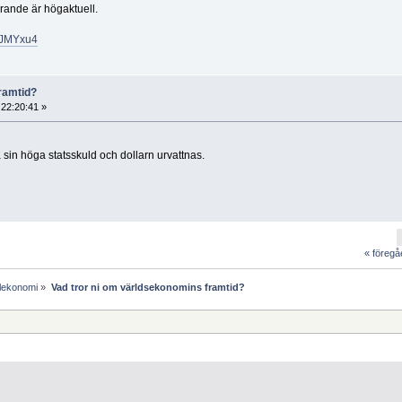
rande är högaktuell.
MJMYxu4
ramtid?
 22:20:41 »
 sin höga statsskuld och dollarn urvattnas.
« föreg
lekonomi
»
Vad tror ni om världsekonomins framtid?