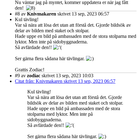
Nu väntar jag på myntet, kommer uppdatera er när jag fått
den!
#8
av
Knivmakaren
skrivet 13 sep, 2023 06:57
Kul tävling!
Var så nära att lösa det utan att förstå det. Gjorde bildsök av
delar av bilden med staket och stolpar.
Hade uppe en bild på ambassaden med de stora stolparna med
lyktor. Men inte på sidobyggnaderna.
Så avfärdade den!!
Ser gärna flera sådana här tävlingar.
Grattis Zodiac!
#9
av
zodiac
skrivet 13 sep, 2023 10:03
Citat från: Knivmakaren skrivet 13 sep, 2023 06:57
Kul tävling!
Var så nära att lösa det utan att förstå det. Gjorde
bildsök av delar av bilden med staket och stolpar.
Hade uppe en bild på ambassaden med de stora
stolparna med lyktor. Men inte på
sidobyggnaderna.
Så avfärdade den!!
Ser gärna flera sådana här tävlingar.