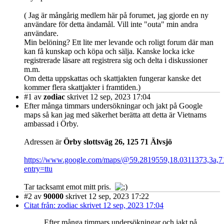
( Jag är mångårig medlem här på forumet, jag gjorde en ny
användare för detta ändamål. Vill inte "outa" min andra
användare.
Min belöning? Ett lite mer levande och roligt forum där man
kan få kunskap och köpa och sälja. Kanske locka icke
registrerade läsare att registrera sig och delta i diskussioner
m.m.
Om detta uppskattas och skattjakten fungerar kanske det
kommer flera skattjakter i framtiden.)
#1
av
zodiac
skrivet 12 sep, 2023 17:04
Efter många timmars undersökningar och jakt på Google
maps så kan jag med säkerhet berätta att detta är Vietnams
ambassad i Örby.
Adressen är
Örby slottsväg 26, 125 71 Älvsjö
https://www.google.com/maps/@59.2819559,18.0311373,3a,
entry=ttu
Tar tacksamt emot mitt pris.
#2
av
90000
skrivet 12 sep, 2023 17:22
Citat från: zodiac skrivet 12 sep, 2023 17:04
Efter många timmars undersökningar och jakt på