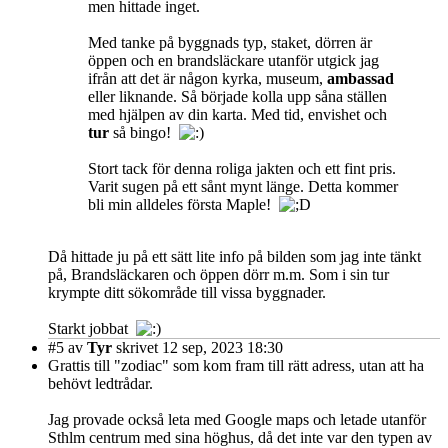
men hittade inget.
Med tanke på byggnads typ, staket, dörren är
öppen och en brandsläckare utanför utgick jag
ifrån att det är någon kyrka, museum,
ambassad
eller liknande. Så började kolla upp såna ställen
med hjälpen av din karta. Med tid, envishet och
tur
så bingo!
Stort tack för denna roliga jakten och ett fint pris.
Varit sugen på ett sånt mynt länge. Detta kommer
bli min alldeles första Maple!
Då hittade ju på ett sätt lite info på bilden som jag inte tänkt
på, Brandsläckaren och öppen dörr m.m. Som i sin tur
krympte ditt sökområde till vissa byggnader.
Starkt jobbat
#5
av
Tyr
skrivet 12 sep, 2023 18:30
Grattis till "zodiac" som kom fram till rätt adress, utan att ha
behövt ledtrådar.
Jag provade också leta med Google maps och letade utanför
Sthlm centrum med sina höghus, då det inte var den typen av