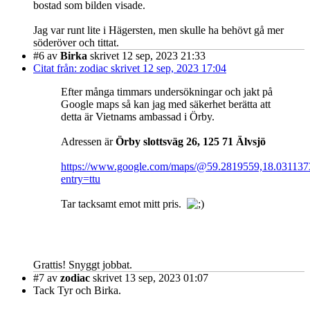
bostad som bilden visade.
Jag var runt lite i Hägersten, men skulle ha behövt gå mer
söderöver och tittat.
#6
av
Birka
skrivet 12 sep, 2023 21:33
Citat från: zodiac skrivet 12 sep, 2023 17:04
Efter många timmars undersökningar och jakt på
Google maps så kan jag med säkerhet berätta att
detta är Vietnams ambassad i Örby.
Adressen är
Örby slottsväg 26, 125 71 Älvsjö
https://www.google.com/maps/@59.2819559,18.03113
entry=ttu
Tar tacksamt emot mitt pris.
Grattis! Snyggt jobbat.
#7
av
zodiac
skrivet 13 sep, 2023 01:07
Tack Tyr och Birka.