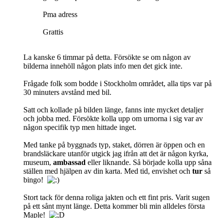
Pma adress
Grattis
La kanske 6 timmar på detta. Försökte se om någon av
bilderna innehöll någon plats info men det gick inte.
Frågade folk som bodde i Stockholm området, alla tips var på
30 minuters avstånd med bil.
Satt och kollade på bilden länge, fanns inte mycket detaljer
och jobba med. Försökte kolla upp om urnorna i sig var av
någon specifik typ men hittade inget.
Med tanke på byggnads typ, staket, dörren är öppen och en
brandsläckare utanför utgick jag ifrån att det är någon kyrka,
museum,
ambassad
eller liknande. Så började kolla upp såna
ställen med hjälpen av din karta. Med tid, envishet och
tur
så
bingo!
Stort tack för denna roliga jakten och ett fint pris. Varit sugen
på ett sånt mynt länge. Detta kommer bli min alldeles första
Maple!