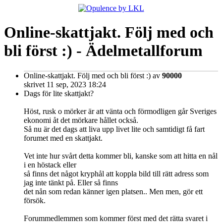
Online-skattjakt. Följ med och
bli först :) - Ädelmetallforum
Online-skattjakt. Följ med och bli först :)
av
90000
skrivet 11 sep, 2023 18:24
Dags för lite skattjakt?
Höst, rusk o mörker är att vänta och förmodligen går Sveriges
ekonomi åt det mörkare hållet också.
Så nu är det dags att liva upp livet lite och samtidigt få fart
forumet med en skattjakt.
Vet inte hur svårt detta kommer bli, kanske som att hitta en nål
i en höstack eller
så finns det något kryphål att koppla bild till rätt adress som
jag inte tänkt på. Eller så finns
det nån som redan känner igen platsen.. Men men, gör ett
försök.
Forummedlemmen som kommer först med det rätta svaret i