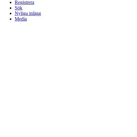
Registrera
Sök
Nyliga inlägg
Media