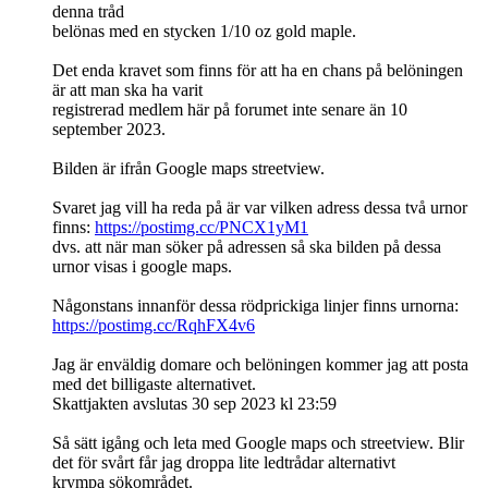
denna tråd
belönas med en stycken 1/10 oz gold maple.
Det enda kravet som finns för att ha en chans på belöningen
är att man ska ha varit
registrerad medlem här på forumet inte senare än 10
september 2023.
Bilden är ifrån Google maps streetview.
Svaret jag vill ha reda på är var vilken adress dessa två urnor
finns:
https://postimg.cc/PNCX1yM1
dvs. att när man söker på adressen så ska bilden på dessa
urnor visas i google maps.
Någonstans innanför dessa rödprickiga linjer finns urnorna:
https://postimg.cc/RqhFX4v6
Jag är enväldig domare och belöningen kommer jag att posta
med det billigaste alternativet.
Skattjakten avslutas 30 sep 2023 kl 23:59
Så sätt igång och leta med Google maps och streetview. Blir
det för svårt får jag droppa lite ledtrådar alternativt
krympa sökområdet.