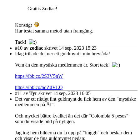
Grattis Zodiac!
Konstigt
Har testat samma metod utan framgång.
Tack!
#10
av
zodiac
skrivet 14 sep, 2023 15:23
Idag trillade det ner ett guldmynt i min brevlåda!
Vem än den mystiska medlemmen är. Stort tack!
https://ibb.co/2S3V5nW
https://ibb.co/bdZdVLQ
#11
av
Tyr
skrivet 14 sep, 2023 16:05
Det var ett riktigt fint guldmynt du fick hem av den "mystiske
medlemmen på Äf".
Och mycket bättre kvalitet än det där "Colombia 5 pesos"
som du visade bild på nyligen.
Jag tog hem bilderna du la upp på "imggb" och beskar dem
och visar de fina guldmyntet nedan: