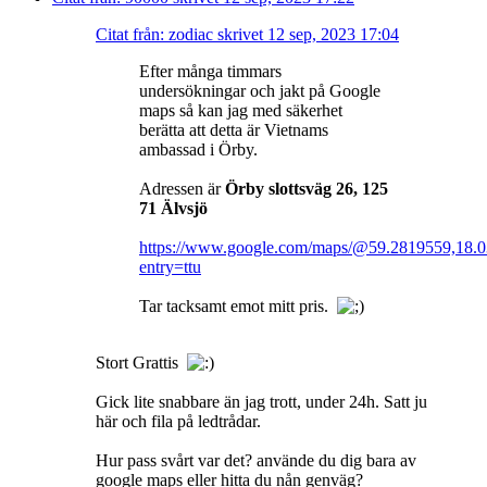
Citat från: zodiac skrivet 12 sep, 2023 17:04
Efter många timmars
undersökningar och jakt på Google
maps så kan jag med säkerhet
berätta att detta är Vietnams
ambassad i Örby.
Adressen är
Örby slottsväg 26, 125
71 Älvsjö
https://www.google.com/maps/@59.2819559,18.
entry=ttu
Tar tacksamt emot mitt pris.
Stort Grattis
Gick lite snabbare än jag trott, under 24h. Satt ju
här och fila på ledtrådar.
Hur pass svårt var det? använde du dig bara av
google maps eller hitta du nån genväg?