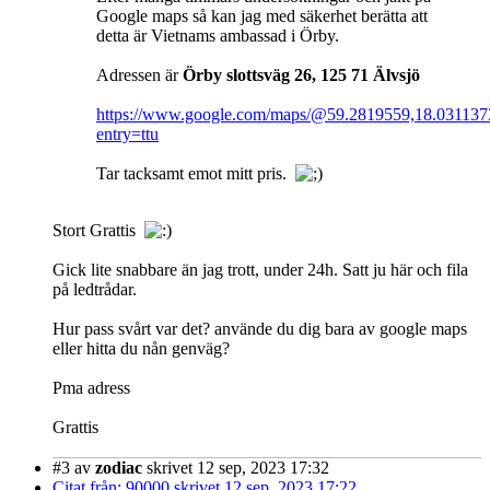
Google maps så kan jag med säkerhet berätta att
detta är Vietnams ambassad i Örby.
Adressen är
Örby slottsväg 26, 125 71 Älvsjö
https://www.google.com/maps/@59.2819559,18.03113
entry=ttu
Tar tacksamt emot mitt pris.
Stort Grattis
Gick lite snabbare än jag trott, under 24h. Satt ju här och fila
på ledtrådar.
Hur pass svårt var det? använde du dig bara av google maps
eller hitta du nån genväg?
Pma adress
Grattis
#3
av
zodiac
skrivet 12 sep, 2023 17:32
Citat från: 90000 skrivet 12 sep, 2023 17:22