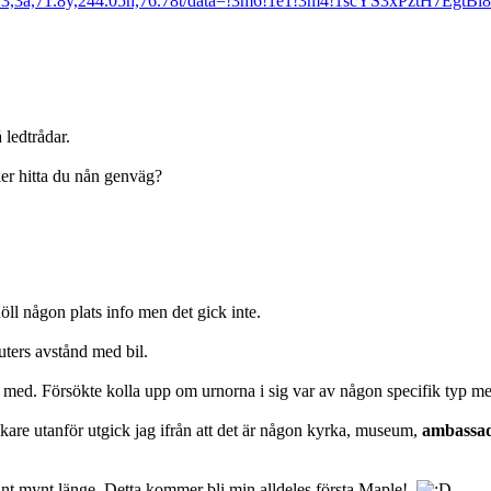
73,3a,71.8y,244.05h,76.78t/data=!3m6!1e1!3m4!1scYS3xPztH7EgtBl
 ledtrådar.
ler hitta du nån genväg?
ll någon plats info men det gick inte.
uters avstånd med bil.
a med. Försökte kolla upp om urnorna i sig var av någon specifik typ men
are utanför utgick jag ifrån att det är någon kyrka, museum,
ambassa
t sånt mynt länge. Detta kommer bli min alldeles första Maple!