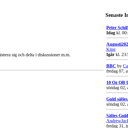
Senaste I
Peter Schif
Idag
kl. 00
Augusti202
King
Igår
kl. 23:
strera sig och delta i diskussioner m.m.
BBC
by
Ca
fredag 07, 
10 Oz QB U
söndag 02, 
Guld säljes
söndag 02, 
Säljes Guld
AndrewJac
fredag 31, j