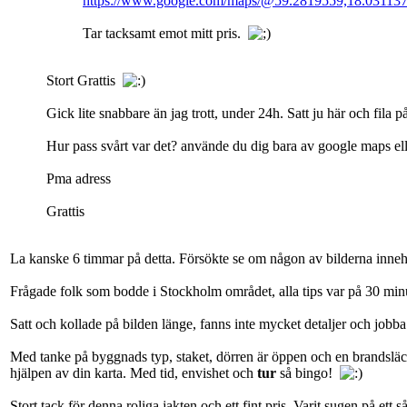
https://www.google.com/maps/@59.2819559,18.03113
Tar tacksamt emot mitt pris.
Stort Grattis
Gick lite snabbare än jag trott, under 24h. Satt ju här och fila på
Hur pass svårt var det? använde du dig bara av google maps el
Pma adress
Grattis
La kanske 6 timmar på detta. Försökte se om någon av bilderna innehö
Frågade folk som bodde i Stockholm området, alla tips var på 30 min
Satt och kollade på bilden länge, fanns inte mycket detaljer och jobb
Med tanke på byggnads typ, staket, dörren är öppen och en brandsläck
hjälpen av din karta. Med tid, envishet och
tur
så bingo!
Stort tack för denna roliga jakten och ett fint pris. Varit sugen på et