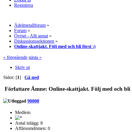
Registrera
Ädelmetallforum
»
Forum
»
Övrigt - Allt annat
»
Diskussionssektionen
»
Online-skattjakt. Följ med och bli först :)
« föregående
nästa »
Skriv ut
Sidor: [
1
]
Gå ned
Författare
Ämne: Online-skattjakt. Följ med och bli f
90000
Medlem
Antal inlägg: 8
Affärsomdömen: 0