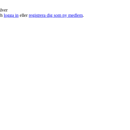
ilver
och
logga in
eller
registrera dig som ny medlem
.