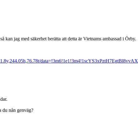
 kan jag med säkerhet berätta att detta är Vietnams ambassad i Örby.
71.8y,244.05h,76.78t/data=!3m6!1e1!3m4!1scYS3xPztH7EgtBl8vvAX
ådar.
ta du nån genväg?