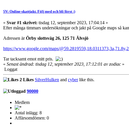
SV: Online-skattjakt. Följ med och bli först :)
«
Svar #1 skrivet:
tisdag 12, september 2023, 17:04:14 »
Efter många timmars undersökningar och jakt på Google maps så kan j
Adressen är
Örby slottsväg 26, 125 71 Älvsjö
https://www.google.com/maps/@59.2819559,18.0311373,3a,71.8y
Tar tacksamt emot mitt pris.
«
Senast ändrad: tisdag 12, september 2023, 17:12:01 av zodiac
»
Loggat
2 Likes
SilverHulken
and
cyber
like this.
90000
Medlem
Antal inlägg: 8
Affärsomdömen: 0