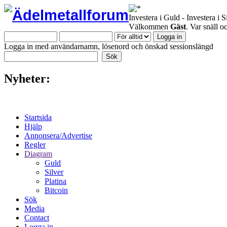
Investera i Guld - Investera i S
Välkommen
Gäst
. Var snäll 
Logga in med användarnamn, lösenord och önskad sessionslängd
Nyheter:
Startsida
Hjälp
Annonsera/Advertise
Regler
Diagram
Guld
Silver
Platina
Bitcoin
Sök
Media
Contact
Logga in