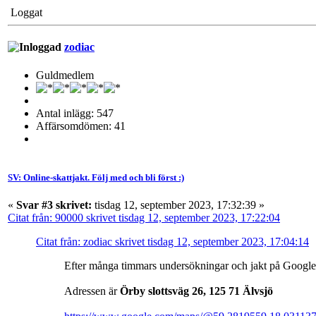
Loggat
zodiac
Guldmedlem
Antal inlägg: 547
Affärsomdömen: 41
SV: Online-skattjakt. Följ med och bli först :)
«
Svar #3 skrivet:
tisdag 12, september 2023, 17:32:39 »
Citat från: 90000 skrivet tisdag 12, september 2023, 17:22:04
Citat från: zodiac skrivet tisdag 12, september 2023, 17:04:14
Efter många timmars undersökningar och jakt på Google 
Adressen är
Örby slottsväg 26, 125 71 Älvsjö