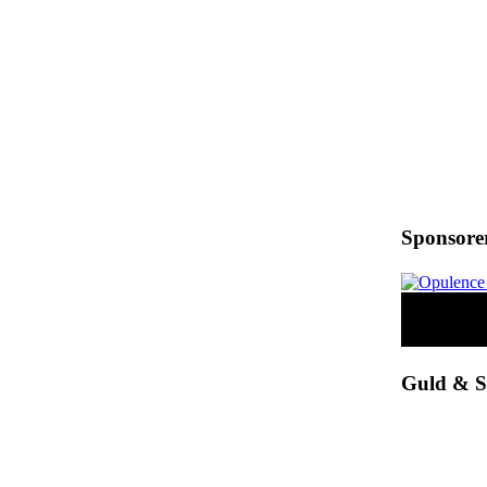
Sponsore
Guld & Si