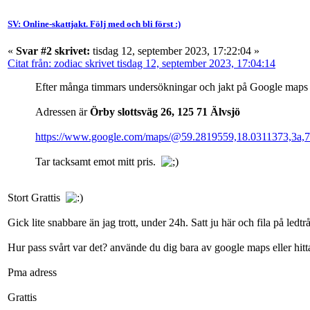
SV: Online-skattjakt. Följ med och bli först :)
«
Svar #2 skrivet:
tisdag 12, september 2023, 17:22:04 »
Citat från: zodiac skrivet tisdag 12, september 2023, 17:04:14
Efter många timmars undersökningar och jakt på Google maps så
Adressen är
Örby slottsväg 26, 125 71 Älvsjö
https://www.google.com/maps/@59.2819559,18.0311373,3a,
Tar tacksamt emot mitt pris.
Stort Grattis
Gick lite snabbare än jag trott, under 24h. Satt ju här och fila på ledtr
Hur pass svårt var det? använde du dig bara av google maps eller hit
Pma adress
Grattis