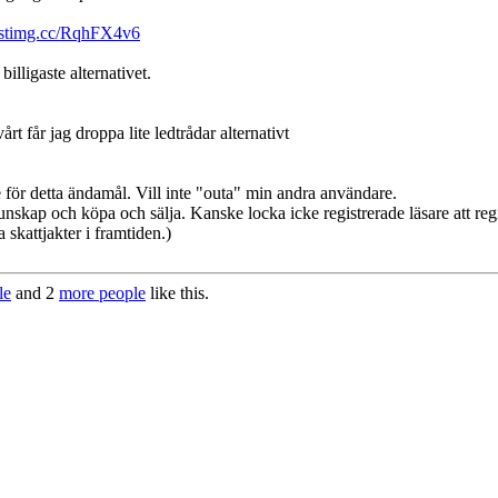
postimg.cc/RqhFX4v6
lligaste alternativet.
t får jag droppa lite ledtrådar alternativt
för detta ändamål. Vill inte "outa" min andra användare.
nskap och köpa och sälja. Kanske locka icke registrerade läsare att regi
skattjakter i framtiden.)
le
and 2
more people
like this.