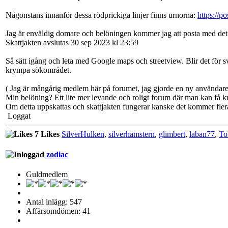
Någonstans innanför dessa rödprickiga linjer finns urnorna:
https://
Jag är enväldig domare och belöningen kommer jag att posta med det bi
Skattjakten avslutas 30 sep 2023 kl 23:59
Så sätt igång och leta med Google maps och streetview. Blir det för svår
krympa sökområdet.
( Jag är mångårig medlem här på forumet, jag gjorde en ny användare 
Min belöning? Ett lite mer levande och roligt forum där man kan få ku
Om detta uppskattas och skattjakten fungerar kanske det kommer flera 
Loggat
7 Likes
SilverHulken
,
silverhamstern
,
glimbert
,
laban77
,
To
zodiac
Guldmedlem
Antal inlägg: 547
Affärsomdömen: 41