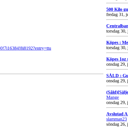
500 Kilo g
fredag 31, j
Centralban
torsdag 30, 
Köpes : Me
torsdag 30, 
!7i16384!8i8192?entry=ttu
Köpes 1oz 
onsdag 29, 
SÅLD : Gu
onsdag 29, 
(Såld)[Sälje
Mange
onsdag 29, 
Avslutad A
slamman23
söndag 26, 