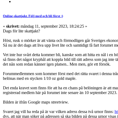
Online-skattjakt. Följ med och bli först :)
«
skrivet:
måndag 11, september 2023, 18:24:25 »
Dags för lite skattjakt?
Höst, rusk o mörker är att vänta och förmodligen går Sveriges ekonom
Så nu är det dags att liva upp livet lite och samtidigt få fart forumet m
Vet inte hur svårt detta kommer bli, kanske som att hitta en nål i en hö
så finns det något kryphål att koppla bild till rätt adress som jag inte t
det nån som redan känner igen platsen.. Men men, gör ett försök.
Forummedlemmen som kommer först med det rätta svaret i denna trå
belönas med en stycken 1/10 oz gold maple.
Det enda kravet som finns för att ha en chans på belöningen är att ma
registrerad medlem här på forumet inte senare än 10 september 2023.
Bilden är ifrån Google maps streetview.
Svaret jag vill ha reda på är var vilken adress dessa två urnor finns:
h
dvs. att när man söker på adressen så ska bilden på dessa urnor visas