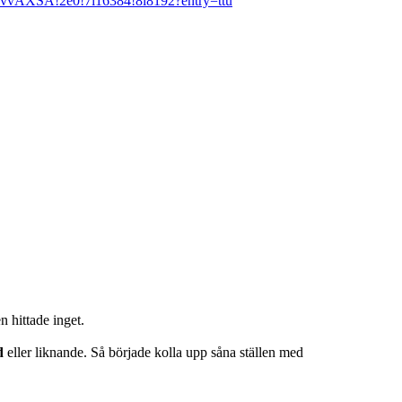
8vvAXSA!2e0!7i16384!8i8192?entry=ttu
 hittade inget.
d
eller liknande. Så började kolla upp såna ställen med