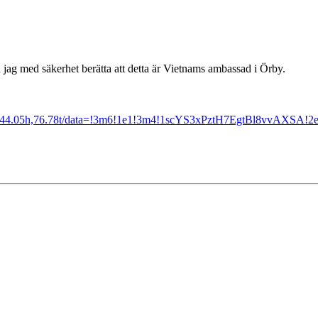
ag med säkerhet berätta att detta är Vietnams ambassad i Örby.
,244.05h,76.78t/data=!3m6!1e1!3m4!1scYS3xPztH7EgtBl8vvAXSA!2e0