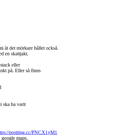
i åt det mörkare hållet också.
ed en skattjakt.
stack eller
änkt på. Eller så finns
d
n ska ha varit
ttps://postimg.cc/PNCX1yM1
 i google maps.