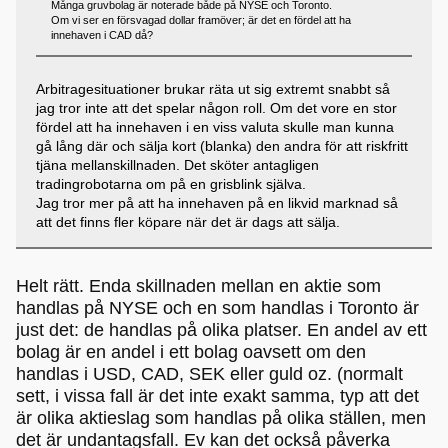
Många gruvbolag är noterade både på NYSE och Toronto.
Om vi ser en försvagad dollar framöver; är det en fördel att ha
innehaven i CAD då?
Arbitragesituationer brukar räta ut sig extremt snabbt så
jag tror inte att det spelar någon roll. Om det vore en stor
fördel att ha innehaven i en viss valuta skulle man kunna
gå lång där och sälja kort (blanka) den andra för att riskfritt
tjäna mellanskillnaden. Det sköter antagligen
tradingrobotarna om på en grisblink själva.
Jag tror mer på att ha innehaven på en likvid marknad så
att det finns fler köpare när det är dags att sälja.
Helt rätt. Enda skillnaden mellan en aktie som
handlas på NYSE och en som handlas i Toronto är
just det: de handlas på olika platser. En andel av ett
bolag är en andel i ett bolag oavsett om den
handlas i USD, CAD, SEK eller guld oz. (normalt
sett, i vissa fall är det inte exakt samma, typ att det
är olika aktieslag som handlas på olika ställen, men
det är undantagsfall. Ev kan det också påverka