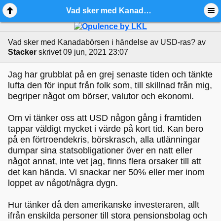
Vad sker med Kanadabörsen i händelse av USD-ras? - Ädelmetallforum
Vad sker med Kanadabörsen i händelse av USD-ras?
av
Stacker
skrivet 09 jun, 2021 23:07
Jag har grubblat på en grej senaste tiden och tänkte
lufta den för input från folk som, till skillnad från mig,
begriper något om börser, valutor och ekonomi.
Om vi tänker oss att USD någon gång i framtiden
tappar väldigt mycket i värde på kort tid. Kan bero
på en förtroendekris, börskrasch, alla utlänningar
dumpar sina statsobligationer över en natt eller
något annat, inte vet jag, finns flera orsaker till att
det kan hända. Vi snackar ner 50% eller mer inom
loppet av något/några dygn.
Hur tänker då den amerikanske investeraren, allt
ifrån enskilda personer till stora pensionsbolag och