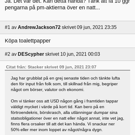
Ja. Det var det. Kan detta hända? Tänk att få 10 ggr
pengarna på pm-aktierna över en natt...
#1
av
AndrewJackson72
skrivet 09 jun, 2021 23:35
Köpa toalettpapper
#2
av
DEScypher
skrivet 10 jun, 2021 00:03
Citat från: Stacker skrivet 09 jun, 2021 23:07
Jag har grubblat på en grej senaste tiden och tänkte lufta
den för input från folk som, till skillnad från mig, begriper
något om börser, valutor och ekonomi.
Om vi tänker oss att USD någon gång i framtiden tappar
väldigt mycket i värde på kort tid. Kan bero på en
förtroendekris, börskrasch, alla utlänningar dumpar sina
statsobligationer över en natt eller något annat, inte vet jag,
finns flera orsaker till att det kan hända. Vi snackar ner
50% eller mer inom loppet av något/några dygn.