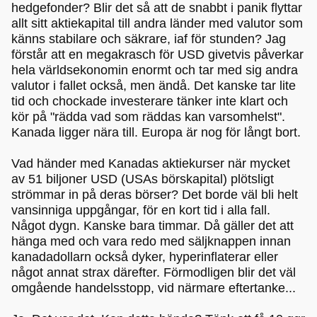
hedgefonder? Blir det så att de snabbt i panik flyttar
allt sitt aktiekapital till andra länder med valutor som
känns stabilare och säkrare, iaf för stunden? Jag
förstår att en megakrasch för USD givetvis påverkar
hela världsekonomin enormt och tar med sig andra
valutor i fallet också, men ändå. Det kanske tar lite
tid och chockade investerare tänker inte klart och
kör på "rädda vad som räddas kan varsomhelst".
Kanada ligger nära till. Europa är nog för långt bort.
Vad händer med Kanadas aktiekurser när mycket
av 51 biljoner USD (USAs börskapital) plötsligt
strömmar in på deras börser? Det borde väl bli helt
vansinniga uppgångar, för en kort tid i alla fall.
Något dygn. Kanske bara timmar. Då gäller det att
hänga med och vara redo med säljknappen innan
kanadadollarn också dyker, hyperinflaterar eller
något annat strax därefter. Förmodligen blir det väl
omgående handelsstopp, vid närmare eftertanke...