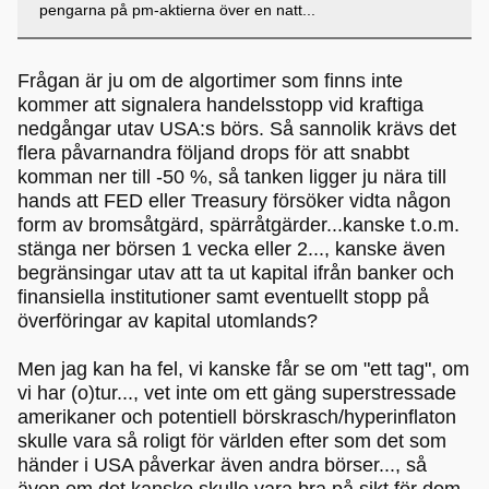
pengarna på pm-aktierna över en natt...
Frågan är ju om de algortimer som finns inte
kommer att signalera handelsstopp vid kraftiga
nedgångar utav USA:s börs. Så sannolik krävs det
flera påvarnandra följand drops för att snabbt
komman ner till -50 %, så tanken ligger ju nära till
hands att FED eller Treasury försöker vidta någon
form av bromsåtgärd, spärråtgärder...kanske t.o.m.
stänga ner börsen 1 vecka eller 2..., kanske även
begränsingar utav att ta ut kapital ifrån banker och
finansiella institutioner samt eventuellt stopp på
överföringar av kapital utomlands?
Men jag kan ha fel, vi kanske får se om "ett tag", om
vi har (o)tur..., vet inte om ett gäng superstressade
amerikaner och potentiell börskrasch/hyperinflaton
skulle vara så roligt för världen efter som det som
händer i USA påverkar även andra börser..., så
även om det kanske skulle vara bra på sikt för dom