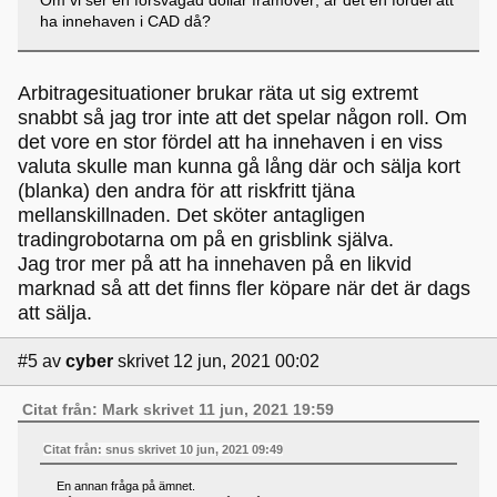
Om vi ser en försvagad dollar framöver; är det en fördel att
ha innehaven i CAD då?
Arbitragesituationer brukar räta ut sig extremt
snabbt så jag tror inte att det spelar någon roll. Om
det vore en stor fördel att ha innehaven i en viss
valuta skulle man kunna gå lång där och sälja kort
(blanka) den andra för att riskfritt tjäna
mellanskillnaden. Det sköter antagligen
tradingrobotarna om på en grisblink själva.
Jag tror mer på att ha innehaven på en likvid
marknad så att det finns fler köpare när det är dags
att sälja.
#5
av
cyber
skrivet 12 jun, 2021 00:02
Citat från: Mark skrivet 11 jun, 2021 19:59
Citat från: snus skrivet 10 jun, 2021 09:49
En annan fråga på ämnet.