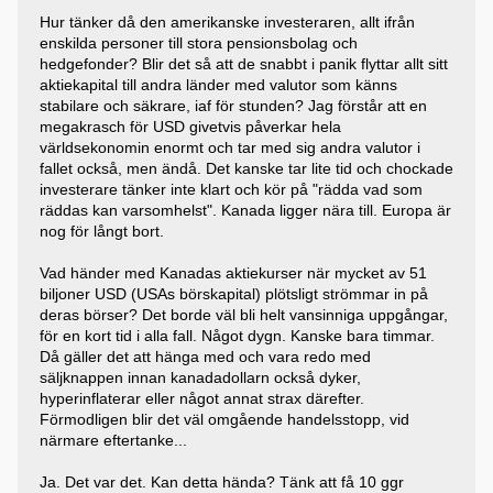
Hur tänker då den amerikanske investeraren, allt ifrån
enskilda personer till stora pensionsbolag och
hedgefonder? Blir det så att de snabbt i panik flyttar allt sitt
aktiekapital till andra länder med valutor som känns
stabilare och säkrare, iaf för stunden? Jag förstår att en
megakrasch för USD givetvis påverkar hela
världsekonomin enormt och tar med sig andra valutor i
fallet också, men ändå. Det kanske tar lite tid och chockade
investerare tänker inte klart och kör på "rädda vad som
räddas kan varsomhelst". Kanada ligger nära till. Europa är
nog för långt bort.
Vad händer med Kanadas aktiekurser när mycket av 51
biljoner USD (USAs börskapital) plötsligt strömmar in på
deras börser? Det borde väl bli helt vansinniga uppgångar,
för en kort tid i alla fall. Något dygn. Kanske bara timmar.
Då gäller det att hänga med och vara redo med
säljknappen innan kanadadollarn också dyker,
hyperinflaterar eller något annat strax därefter.
Förmodligen blir det väl omgående handelsstopp, vid
närmare eftertanke...
Ja. Det var det. Kan detta hända? Tänk att få 10 ggr