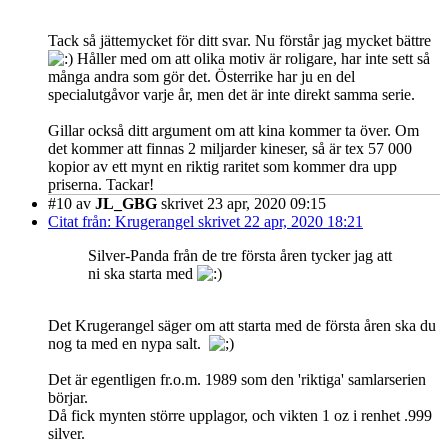
Tack så jättemycket för ditt svar. Nu förstår jag mycket bättre
Håller med om att olika motiv är roligare, har inte sett så
många andra som gör det. Österrike har ju en del
specialutgåvor varje år, men det är inte direkt samma serie.
Gillar också ditt argument om att kina kommer ta över. Om
det kommer att finnas 2 miljarder kineser, så är tex 57 000
kopior av ett mynt en riktig raritet som kommer dra upp
priserna. Tackar!
#10
av
JL_GBG
skrivet 23 apr, 2020 09:15
Citat från: Krugerangel skrivet 22 apr, 2020 18:21
Silver-Panda från de tre första åren tycker jag att
ni ska starta med
Det Krugerangel säger om att starta med de första åren ska du
nog ta med en nypa salt.
Det är egentligen fr.o.m. 1989 som den 'riktiga' samlarserien
börjar.
Då fick mynten större upplagor, och vikten 1 oz i renhet .999
silver.