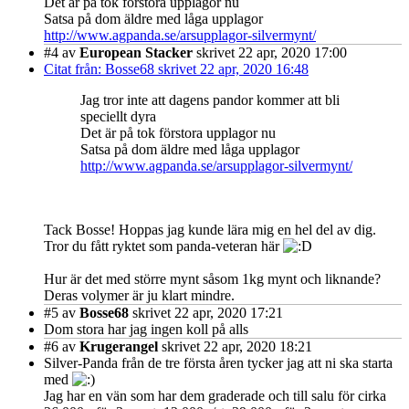
Det är på tok förstora upplagor nu
Satsa på dom äldre med låga upplagor
http://www.agpanda.se/arsupplagor-silvermynt/
#4
av
European Stacker
skrivet 22 apr, 2020 17:00
Citat från: Bosse68 skrivet 22 apr, 2020 16:48
Jag tror inte att dagens pandor kommer att bli
speciellt dyra
Det är på tok förstora upplagor nu
Satsa på dom äldre med låga upplagor
http://www.agpanda.se/arsupplagor-silvermynt/
Tack Bosse! Hoppas jag kunde lära mig en hel del av dig.
Tror du fått ryktet som panda-veteran här
Hur är det med större mynt såsom 1kg mynt och liknande?
Deras volymer är ju klart mindre.
#5
av
Bosse68
skrivet 22 apr, 2020 17:21
Dom stora har jag ingen koll på alls
#6
av
Krugerangel
skrivet 22 apr, 2020 18:21
Silver-Panda från de tre första åren tycker jag att ni ska starta
med
Jag har en vän som har dem graderade och till salu för cirka