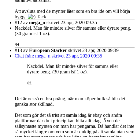
attraktivt att samla.
Att avsluta med de mynter låter som en bra ide om vill börja
bygga
Tack
#12
av
mega_n
skrivet 23 apr, 2020 09:35
Nackdel. Man får mindre silver för samma eller dyrare peng.
(30 gram isf 1 oz).
/H
#13
av
European Stacker
skrivet 23 apr, 2020 09:39
Citat från: mega_n skrivet 23 apr, 2020 09:35
Nackdel. Man får mindre silver för samma eller
dyrare peng. (30 gram isf 1 oz).
/H
Det är också en bra poäng, när man köper bulk så blir det
ganska stor skillnad.
Det som gör det så trist att samla idag är ebay och andra
plattformar där du i princip kan hitta allt idag. Även de
sällsyntaste mynten om man har pengarna. Då handlar det inte
så mycket längre om vem som är duktig på att samla utan vem