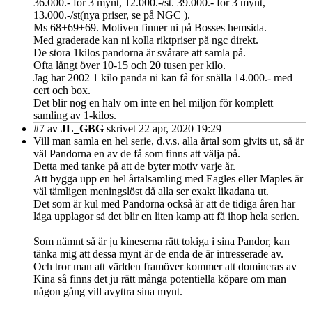
36.000.- för 3 mynt, 12.000.-/st.
39.000.- för 3 mynt,
13.000.-/st(nya priser, se på NGC ).
Ms 68+69+69. Motiven finner ni på Bosses hemsida.
Med graderade kan ni kolla riktpriser på ngc direkt.
De stora 1kilos pandorna är svårare att samla på.
Ofta långt över 10-15 och 20 tusen per kilo.
Jag har 2002 1 kilo panda ni kan få för snälla 14.000.- med
cert och box.
Det blir nog en halv om inte en hel miljon för komplett
samling av 1-kilos.
#7
av
JL_GBG
skrivet 22 apr, 2020 19:29
Vill man samla en hel serie, d.v.s. alla årtal som givits ut, så är
väl Pandorna en av de få som finns att välja på.
Detta med tanke på att de byter motiv varje år.
Att bygga upp en hel årtalsamling med Eagles eller Maples är
väl tämligen meningslöst då alla ser exakt likadana ut.
Det som är kul med Pandorna också är att de tidiga åren har
låga upplagor så det blir en liten kamp att få ihop hela serien.
Som nämnt så är ju kineserna rätt tokiga i sina Pandor, kan
tänka mig att dessa mynt är de enda de är intresserade av.
Och tror man att världen framöver kommer att domineras av
Kina så finns det ju rätt många potentiella köpare om man
någon gång vill avyttra sina mynt.