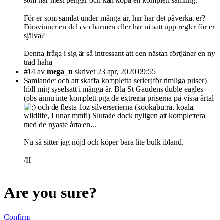
som har mest pengar och kan köpa en komplett samling.
För er som samlat under många år, hur har det påverkat er?
Försvinner en del av charmen eller har ni satt upp regler för er
själva?
Denna fråga i sig är så intressant att den nästan förtjänar en ny
tråd haha
#14
av
mega_n
skrivet 23 apr, 2020 09:55
Samlandet och att skaffa kompletta serier(för rimliga priser)
höll mig syselsatt i många år. Bla St Gaudens duble eagles
(obs ännu inte komplett pga de extrema priserna på vissa årtal
och de flesta 1oz silverserierna (kookaburra, koala,
wildlife, Lunar mmfl) Slutade dock nyligen att komplettera
med de nyaste årtalen...
Nu så sitter jag nöjd och köper bara lite bulk ibland.
/H
Are you sure?
Confirm