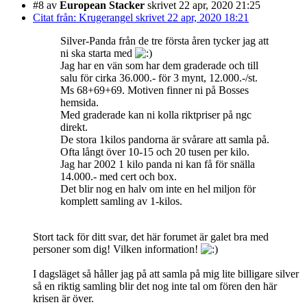
#8
av
European Stacker
skrivet 22 apr, 2020 21:25
Citat från: Krugerangel skrivet 22 apr, 2020 18:21
Silver-Panda från de tre första åren tycker jag att
ni ska starta med
Jag har en vän som har dem graderade och till
salu för cirka 36.000.- för 3 mynt, 12.000.-/st.
Ms 68+69+69. Motiven finner ni på Bosses
hemsida.
Med graderade kan ni kolla riktpriser på ngc
direkt.
De stora 1kilos pandorna är svårare att samla på.
Ofta långt över 10-15 och 20 tusen per kilo.
Jag har 2002 1 kilo panda ni kan få för snälla
14.000.- med cert och box.
Det blir nog en halv om inte en hel miljon för
komplett samling av 1-kilos.
Stort tack för ditt svar, det här forumet är galet bra med
personer som dig! Vilken information!
I dagsläget så håller jag på att samla på mig lite billigare silver
så en riktig samling blir det nog inte tal om fören den här
krisen är över.