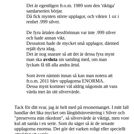
Det är egentligen fr.o.m. 1989 som den 'riktiga'
samlarserien börjar.
Då fick mynten större upplagor, och vikten 1 oz i
renhet .999 silver.
De fyra årtalen dessförinnan var inte .999 silver
och hade annan vikt.
Dessutom hade de mycket små upplagor, därmed
rejält dyra idag.
Det är nog snarare så att det är dessa fyra mynt
man ska
avsluta
sin samling med, om man
lyckats få till alla andra årtal.
Som även nämnts innan så kan man notera att
fr.o.m. 2011 blev upplagorna ENORMA.
Dessa mynt kommer väl aldrig någonsin att vara
värda mer än sitt silvervärde.
Tack för ditt svar, jag är helt med på resonemanget. I mitt fall
handlar det lika mycket om långtidsinvestering i Silver och
"preservera min rikedom", så silvervärde är viktigt, men vore
kul att samla i en serie. Som du säger så är de senaste
upplagorna enorma. Det gör det varken roligt eller speciellt