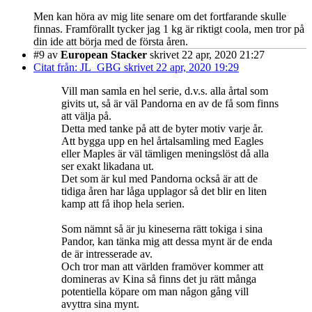
Men kan höra av mig lite senare om det fortfarande skulle
finnas. Framförallt tycker jag 1 kg är riktigt coola, men tror på
din ide att börja med de första åren.
#9
av
European Stacker
skrivet 22 apr, 2020 21:27
Citat från: JL_GBG skrivet 22 apr, 2020 19:29
Vill man samla en hel serie, d.v.s. alla årtal som
givits ut, så är väl Pandorna en av de få som finns
att välja på.
Detta med tanke på att de byter motiv varje år.
Att bygga upp en hel årtalsamling med Eagles
eller Maples är väl tämligen meningslöst då alla
ser exakt likadana ut.
Det som är kul med Pandorna också är att de
tidiga åren har låga upplagor så det blir en liten
kamp att få ihop hela serien.
Som nämnt så är ju kineserna rätt tokiga i sina
Pandor, kan tänka mig att dessa mynt är de enda
de är intresserade av.
Och tror man att världen framöver kommer att
domineras av Kina så finns det ju rätt många
potentiella köpare om man någon gång vill
avyttra sina mynt.