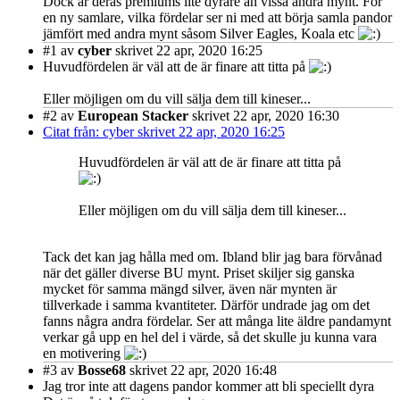
Dock är deras premiums lite dyrare än vissa andra mynt. För
en ny samlare, vilka fördelar ser ni med att börja samla pandor
jämfört med andra mynt såsom Silver Eagles, Koala etc
#1
av
cyber
skrivet 22 apr, 2020 16:25
Huvudfördelen är väl att de är finare att titta på
Eller möjligen om du vill sälja dem till kineser...
#2
av
European Stacker
skrivet 22 apr, 2020 16:30
Citat från: cyber skrivet 22 apr, 2020 16:25
Huvudfördelen är väl att de är finare att titta på
Eller möjligen om du vill sälja dem till kineser...
Tack det kan jag hålla med om. Ibland blir jag bara förvånad
när det gäller diverse BU mynt. Priset skiljer sig ganska
mycket för samma mängd silver, även när mynten är
tillverkade i samma kvantiteter. Därför undrade jag om det
fanns några andra fördelar. Ser att många lite äldre pandamynt
verkar gå upp en hel del i värde, så det skulle ju kunna vara
en motivering
#3
av
Bosse68
skrivet 22 apr, 2020 16:48
Jag tror inte att dagens pandor kommer att bli speciellt dyra