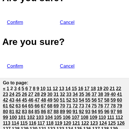
Confirm
Cancel
Are you sure?
Confirm
Cancel
Go to page
:
«
1
2
3
4
5
6
7
8
9
10
11
12
13
14
15
16
17
18
19
20
21
22
23
24
25
26
27
28
29
30
31
32
33
34
35
36
37
38
39
40
41
42
43
44
45
46
47
48
49
50
51
52
53
54
55
56
57
58
59
60
61
62
63
64
65
66
67
68
69
70
71
72
73
74
75
76
77
78
79
80
81
82
83
84
85
86
87
88
89
90
91
92
93
94
95
96
97
98
99
100
101
102
103
104
105
106
107
108
109
110
111
112
113
114
115
116
117
118
119
120
121
122
123
124
125
126
127
128
129
130
131
132
133
134
135
136
137
138
139