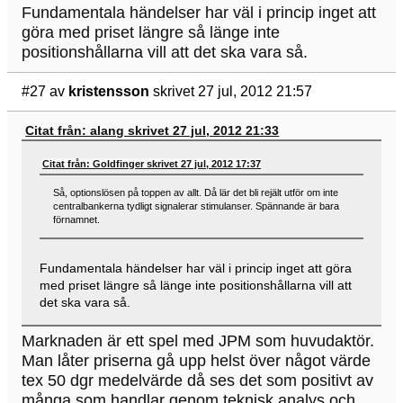
Fundamentala händelser har väl i princip inget att
göra med priset längre så länge inte
positionshållarna vill att det ska vara så.
#27
av
kristensson
skrivet 27 jul, 2012 21:57
Citat från: alang skrivet 27 jul, 2012 21:33
Citat från: Goldfinger skrivet 27 jul, 2012 17:37
Så, optionslösen på toppen av allt. Då lär det bli rejält utför om inte
centralbankerna tydligt signalerar stimulanser. Spännande är bara
förnamnet.
Fundamentala händelser har väl i princip inget att göra
med priset längre så länge inte positionshållarna vill att
det ska vara så.
Marknaden är ett spel med JPM som huvudaktör.
Man låter priserna gå upp helst över något värde
tex 50 dgr medelvärde då ses det som positivt av
många som handlar genom teknisk analys och