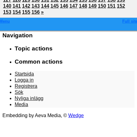
140
141
142
143
144
145
146
147
148
149
150
151
152
153
154
155
156
»
Menu
Full sit
Navigation
Topic actions
Common actions
Startsida
Logga in
Registrera
Sök
Nyliga inlägg
Media
Embedding by Aeva Media, ©
Wedge