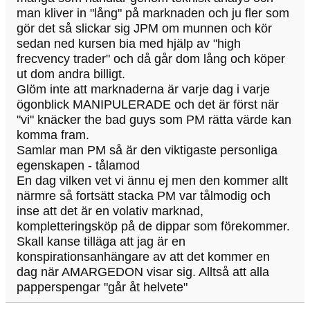
man kliver in "lång" på marknaden och ju fler som
gör det så slickar sig JPM om munnen och kör
sedan ned kursen bia med hjälp av "high
frecvency trader" och då går dom lång och köper
ut dom andra billigt.
Glöm inte att marknaderna är varje dag i varje
ögonblick MANIPULERADE och det är först när
"vi" knäcker the bad guys som PM rätta värde kan
komma fram.
Samlar man PM så är den viktigaste personliga
egenskapen - tålamod
En dag vilken vet vi ännu ej men den kommer allt
närmre så fortsätt stacka PM var tålmodig och
inse att det är en volativ marknad,
kompletteringsköp på de dippar som förekommer.
Skall kanse tilläga att jag är en
konspirationsanhängare av att det kommer en
dag när AMARGEDON visar sig. Alltså att alla
papperspengar "går åt helvete"