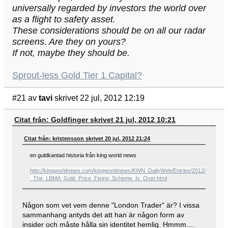
universally regarded by investors the world over
as a flight to safety asset.
These considerations should be on all our radar
screens. Are they on yours?
If not, maybe they should be.
Sprout-less Gold Tier 1 Capital?
#21
av
tavi
skrivet 22 jul, 2012 12:19
Citat från: Goldfinger skrivet 21 jul, 2012 10:21
Citat från: kristensson skrivet 20 jul, 2012 21:24
en guldkantad historia från king world news
http://kingworldnews.com/kingworldnews/KWN_DailyWeb/Entries/2012/7/20_Lo
_The_LBMA_Gold_Price_Fixing_Scheme_Is_Over.html
Någon som vet vem denne "London Trader" är? I vissa
sammanhang antyds det att han är någon form av
insider och måste hålla sin identitet hemlig. Hmmm....