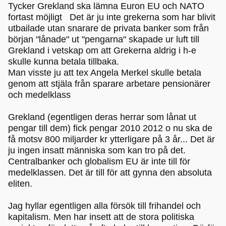
Tycker Grekland ska lämna Euron EU och NATO
fortast möjligt Det är ju inte grekerna som har blivit
utbailade utan snarare de privata banker som från
början "lånade" ut "pengarna" skapade ur luft till
Grekland i vetskap om att Grekerna aldrig i h-e
skulle kunna betala tillbaka.
Man visste ju att tex Angela Merkel skulle betala
genom att stjäla från sparare arbetare pensionärer
och medelklass
Grekland (egentligen deras herrar som lånat ut
pengar till dem) fick pengar 2010 2012 o nu ska de
få motsv 800 miljarder kr ytterligare på 3 år... Det är
ju ingen insatt människa som kan tro på det.
Centralbanker och globalism EU är inte till för
medelklassen. Det är till för att gynna den absoluta
eliten.
Jag hyllar egentligen alla försök till frihandel och
kapitalism. Men har insett att de stora politiska