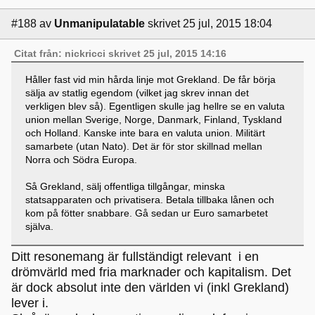
#188
av
Unmanipulatable
skrivet 25 jul, 2015 18:04
Citat från: nickricci skrivet 25 jul, 2015 14:16
Håller fast vid min hårda linje mot Grekland. De får börja
sälja av statlig egendom (vilket jag skrev innan det
verkligen blev så). Egentligen skulle jag hellre se en valuta
union mellan Sverige, Norge, Danmark, Finland, Tyskland
och Holland. Kanske inte bara en valuta union. Militärt
samarbete (utan Nato). Det är för stor skillnad mellan
Norra och Södra Europa.
Så Grekland, sälj offentliga tillgångar, minska
statsapparaten och privatisera. Betala tillbaka lånen och
kom på fötter snabbare. Gå sedan ur Euro samarbetet
själva.
Ditt resonemang är fullständigt relevant i en
drömvärld med fria marknader och kapitalism. Det
är dock absolut inte den världen vi (inkl Grekland)
lever i.