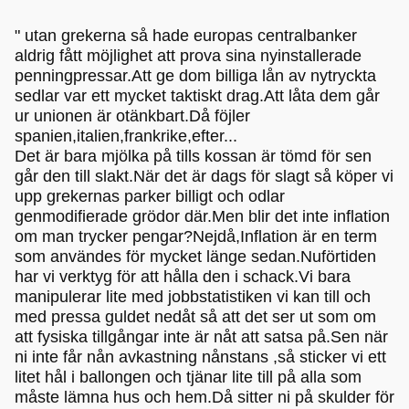
" utan grekerna så hade europas centralbanker
aldrig fått möjlighet att prova sina nyinstallerade
penningpressar.Att ge dom billiga lån av nytryckta
sedlar var ett mycket taktiskt drag.Att låta dem går
ur unionen är otänkbart.Då föjler
spanien,italien,frankrike,efter...
Det är bara mjölka på tills kossan är tömd för sen
går den till slakt.När det är dags för slagt så köper vi
upp grekernas parker billigt och odlar
genmodifierade grödor där.Men blir det inte inflation
om man trycker pengar?Nejdå,Inflation är en term
som användes för mycket länge sedan.Nuförtiden
har vi verktyg för att hålla den i schack.Vi bara
manipulerar lite med jobbstatistiken vi kan till och
med pressa guldet nedåt så att det ser ut som om
att fysiska tillgångar inte är nåt att satsa på.Sen när
ni inte får nån avkastning nånstans ,så sticker vi ett
litet hål i ballongen och tjänar lite till på alla som
måste lämna hus och hem.Då sitter ni på skulder för