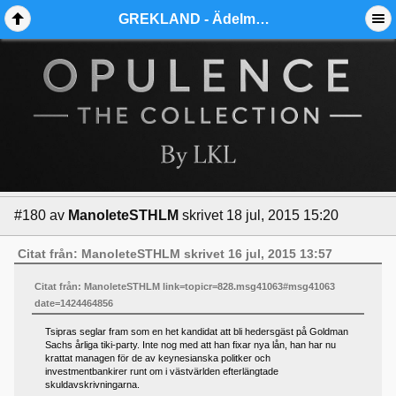
GREKLAND - Ädelmetallforum
#180
av
ManoleteSTHLM
skrivet 18 jul, 2015 15:20
Citat från: ManoleteSTHLM skrivet 16 jul, 2015 13:57
Citat från: ManoleteSTHLM link=topicr=828.msg41063#msg41063
date=1424464856
Tsipras seglar fram som en het kandidat att bli hedersgäst på Goldman
Sachs årliga tiki-party. Inte nog med att han fixar nya lån, han har nu
krattat managen för de av keynesianska politker och
investmentbankirer runt om i västvärlden efterlängtade
skuldavskrivningarna.