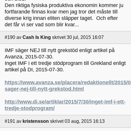
Den riktiga fysiska produktiva ekonomin kommer ju
fortfarande finnas kvar men jag tror det måste till
diverse krig innan eliten släpper taget. Och efter
det får vi ser vad som blir kvar...
#190
av
Cash Is King
skrivet 30 jul, 2015 16:07
IMF säger NEJ till nytt grekstöd enligt artikel på
Avanza, 2015-07-30.
Inget IMF i ett tredje stödprogram till Grekland enligt
artikel på DI, 2015-07-30.
https://www.avanza.se/placera/redaktionellt/2015/0
sager-nej-till-nytt-grekstod.html
http://www.di.se/artiklar/2015/7/30/inget-imf-i-ett-
tredje-stodprogram/
#191
av
kristensson
skrivet 03 aug, 2015 16:13