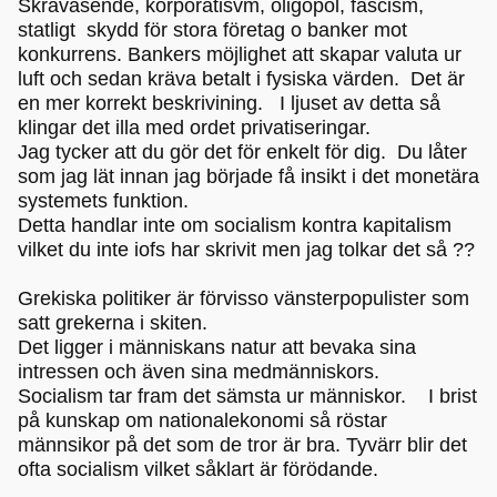
Skråväsende, korporatisvm, oligopol, fascism,
statligt skydd för stora företag o banker mot
konkurrens. Bankers möjlighet att skapar valuta ur
luft och sedan kräva betalt i fysiska värden. Det är
en mer korrekt beskrivining. I ljuset av detta så
klingar det illa med ordet privatiseringar.
Jag tycker att du gör det för enkelt för dig. Du låter
som jag lät innan jag började få insikt i det monetära
systemets funktion.
Detta handlar inte om socialism kontra kapitalism
vilket du inte iofs har skrivit men jag tolkar det så ??
Grekiska politiker är förvisso vänsterpopulister som
satt grekerna i skiten.
Det ligger i människans natur att bevaka sina
intressen och även sina medmänniskors.
Socialism tar fram det sämsta ur människor. I brist
på kunskap om nationalekonomi så röstar
männsikor på det som de tror är bra. Tyvärr blir det
ofta socialism vilket såklart är förödande.