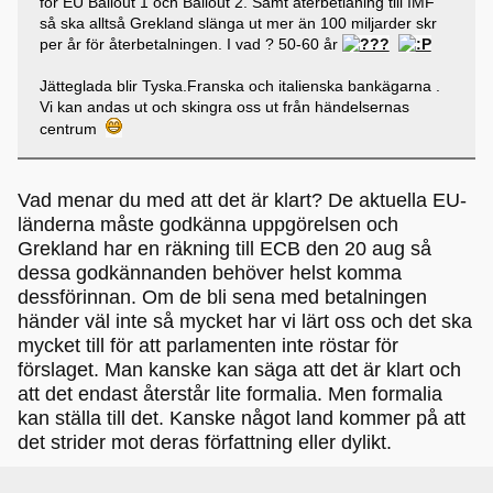
för EU Bailout 1 och Bailout 2. Samt återbetlaning till IMF
så ska alltså Grekland slänga ut mer än 100 miljarder skr
per år för återbetalningen. I vad ? 50-60 år
Jätteglada blir Tyska.Franska och italienska bankägarna .
Vi kan andas ut och skingra oss ut från händelsernas
centrum
Vad menar du med att det är klart? De aktuella EU-
länderna måste godkänna uppgörelsen och
Grekland har en räkning till ECB den 20 aug så
dessa godkännanden behöver helst komma
dessförinnan. Om de bli sena med betalningen
händer väl inte så mycket har vi lärt oss och det ska
mycket till för att parlamenten inte röstar för
förslaget. Man kanske kan säga att det är klart och
att det endast återstår lite formalia. Men formalia
kan ställa till det. Kanske något land kommer på att
det strider mot deras författning eller dylikt.