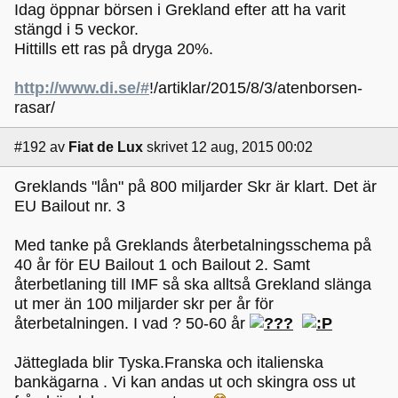
Idag öppnar börsen i Grekland efter att ha varit
stängd i 5 veckor.
Hittills ett ras på dryga 20%.
http://www.di.se/#
!/artiklar/2015/8/3/atenborsen-
rasar/
#192
av
Fiat de Lux
skrivet 12 aug, 2015 00:02
Greklands "lån" på 800 miljarder Skr är klart. Det är
EU Bailout nr. 3
Med tanke på Greklands återbetalningsschema på
40 år för EU Bailout 1 och Bailout 2. Samt
återbetlaning till IMF så ska alltså Grekland slänga
ut mer än 100 miljarder skr per år för
återbetalningen. I vad ? 50-60 år
Jätteglada blir Tyska.Franska och italienska
bankägarna . Vi kan andas ut och skingra oss ut