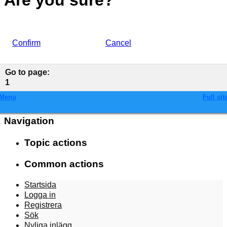
Are you sure?
Confirm
Cancel
Go to page
:
1
Menu
Full sit
Navigation
Topic actions
Common actions
Startsida
Logga in
Registrera
Sök
Nyliga inlägg