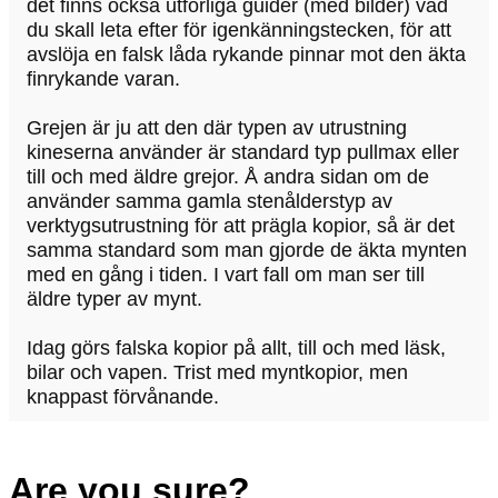
det finns också utförliga guider (med bilder) vad
du skall leta efter för igenkänningstecken, för att
avslöja en falsk låda rykande pinnar mot den äkta
finrykande varan.
Grejen är ju att den där typen av utrustning
kineserna använder är standard typ pullmax eller
till och med äldre grejor. Å andra sidan om de
använder samma gamla stenålderstyp av
verktygsutrustning för att prägla kopior, så är det
samma standard som man gjorde de äkta mynten
med en gång i tiden. I vart fall om man ser till
äldre typer av mynt.
Idag görs falska kopior på allt, till och med läsk,
bilar och vapen. Trist med myntkopior, men
knappast förvånande.
Are you sure?