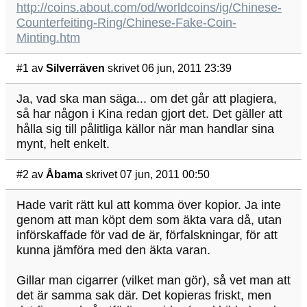
http://coins.about.com/od/worldcoins/ig/Chinese-
Counterfeiting-Ring/Chinese-Fake-Coin-
Minting.htm
#1
av
Silverräven
skrivet 06 jun, 2011 23:39
Ja, vad ska man säga... om det går att plagiera,
så har någon i Kina redan gjort det. Det gäller att
hålla sig till pålitliga källor när man handlar sina
mynt, helt enkelt.
#2
av
Åbama
skrivet 07 jun, 2011 00:50
Hade varit rätt kul att komma över kopior. Ja inte
genom att man köpt dem som äkta vara då, utan
införskaffade för vad de är, förfalskningar, för att
kunna jämföra med den äkta varan.
Gillar man cigarrer (vilket man gör), så vet man att
det är samma sak där. Det kopieras friskt, men