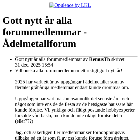
Gott nytt år alla
forummedlemmar -
Ädelmetallforum
Gott nytt år alla forummedlemmar
av
RemusTh
skrivet
31 dec, 2025 15:54
Vill önska alla forummedlemmar ett riktigt gott nytt år!
2025 har varit ett år av uppgångar i ädelmetaller som av
flertalet gråhåriga medlemmar endast kunde drömmas om.
Uppgången har varit nästan osannolik det senaste året och
något som inte ens de de flesta av de hetsigaste haussare här
kunde förutse. Vi, ynkliga och flitigt postande hobbyexperter
försökte vårt bästa, men kunde inte riktigt förutse detta
(eller???)
Jag, och säkerligen fler medlemmar ser förhoppningsvis
tillbaka på ett år som få av oss kunde förutse förra årslutet,