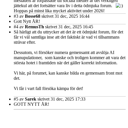
mestadels är förpassade till sociala medier är det verkligen
jättekul att det fortsätter vara liv i detta ödmjuka forum.
Hoppas på minst lika mycket aktivitet under 2026!
#3
av
Bosse68
skrivet 31 dec, 2025 16:44
Gott Nytt ÅR!
#4
av
RemusTh
skrivet 31 dec, 2025 16:45
Så härligt att du uttrycker att det är ett ödmjukt forum, för det
får vi väl samtliga inse att det faktiskt är vad vi tillsammans
strävar efter.
Dessutom, vi försöker numera gemensamt att avslöja AI
manupulationer, som kanske och troligen kommer att vara det
största hotet i framtiden när det gäller korrekt information.
Vi här, på forumet, kan kanske bilda en gemensam front mot
det.
Vi får i vart fall försöka kämpa för det!
#5
av
Sarek
skrivet 31 dec, 2025 17:33
GOTT NYTT ÅR!