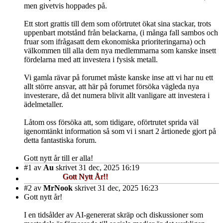
men givetvis hoppades på.
Ett stort grattis till dem som oförtrutet ökat sina stackar, trots
uppenbart motstånd från belackarna, (i många fall sambos och
fruar som ifrågasatt dem ekonomiska prioriteringarna) och
välkommen till alla dem nya medlemmarna som kanske insett
fördelarna med att investera i fysisk metall.
Vi gamla rävar på forumet måste kanske inse att vi har nu ett
allt större ansvar, att här på forumet försöka vägleda nya
investerare, då det numera blivit allt vanligare att investera i
ädelmetaller.
Låtom oss försöka att, som tidigare, oförtrutet sprida väl
igenomtänkt information så som vi i snart 2 årtionede gjort på
detta fantastiska forum.
Gott nytt år till er alla!
#1
av
Au
skrivet 31 dec, 2025 16:19
Gott Nytt År!!
#2
av
MrNook
skrivet 31 dec, 2025 16:23
Gott nytt år!
I en tidsålder av AI-genererat skräp och diskussioner som