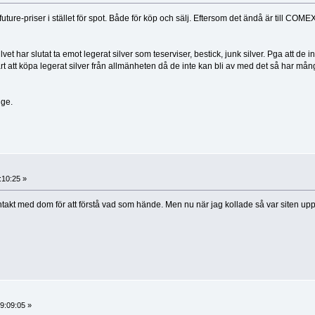
ure-priser i stället för spot. Både för köp och sälj. Eftersom det ändå är till COM
et har slutat ta emot legerat silver som teserviser, bestick, junk silver. Pga att de in
rt att köpa legerat silver från allmänheten då de inte kan bli av med det så har mån
ige.
:10:25 »
ontakt med dom för att förstå vad som hände. Men nu när jag kollade så var siten upp
9:09:05 »