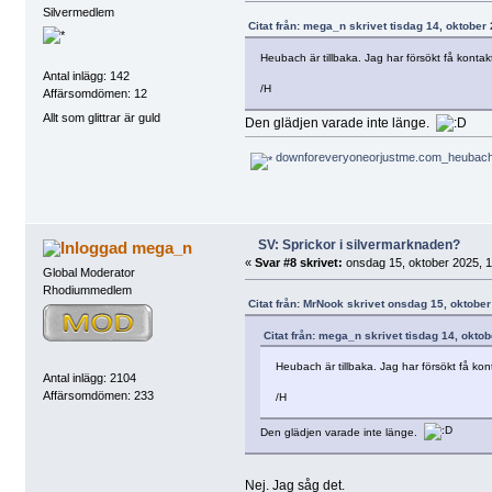
Silvermedlem
Citat från: mega_n skrivet tisdag 14, oktober
Heubach är tillbaka. Jag har försökt få konta
Antal inlägg: 142
/H
Affärsomdömen: 12
Allt som glittrar är guld
Den glädjen varade inte länge.
downforeveryoneorjustme.com_heubach-
SV: Sprickor i silvermarknaden?
mega_n
«
Svar #8 skrivet:
onsdag 15, oktober 2025, 1
Global Moderator
Rhodiummedlem
Citat från: MrNook skrivet onsdag 15, oktober
Citat från: mega_n skrivet tisdag 14, okto
Heubach är tillbaka. Jag har försökt få ko
Antal inlägg: 2104
Affärsomdömen: 233
/H
Den glädjen varade inte länge.
Nej. Jag såg det.