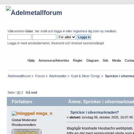
Välkommen
Gäst
. Var snäll och
logga in
eller
registrera dig som ny medlem
.
Logga in med användarnamn, lösenord och önskad sessionslängd
Startsida
Hjälp
Annonsera/Advertise
Regler
Diagram
Sök
Media
Conta
Ädelmetallforum
»
Forum
»
Ädelmetaller
»
Guld & Silver Övrigt.
»
Sprickor i silver
Sidor: [
1
]
2
Gå ned
Författare
Ämne: Sprickor i silvermarknad
Sprickor i silvermarknaden?
mega_n
«
skrivet:
torsdag 09, oktober 2025, 16:07:45 
Global Moderator
Rhodiummedlem
Idag/igår krashade Heubachs webbplats. E
hitta en del med seminumiskt värde som k