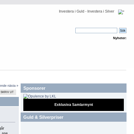
Investera i Guld - Investera i Silver
Nyheter:
ående
nästa »
Sponsorer
SKRIV UT
Exklusiva Samlarmynt
Guld & Silverpriser
går
, ase,