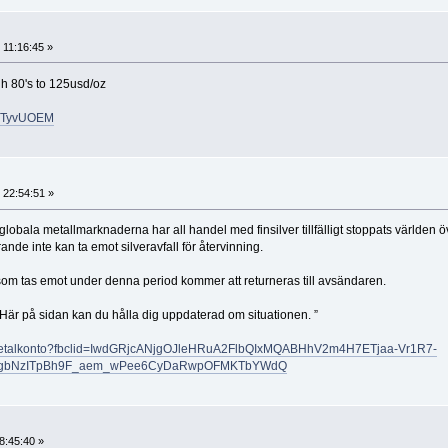
 11:16:45 »
h 80's to 125usd/oz
NqTyvUOEM
 22:54:51 »
obala metallmarknaderna har all handel med finsilver tillfälligt stoppats världen ö
ande inte kan ta emot silveravfall för återvinning.
 som tas emot under denna period kommer att returneras till avsändaren.
lig. Här på sidan kan du hålla dig uppdaterad om situationen. ”
tt-metalkonto?fbclid=IwdGRjcANjgOJleHRuA2FlbQIxMQABHhV2m4H7ETjaa-Vr1R7-
gbNzITpBh9F_aem_wPee6CyDaRwpOFMKTbYWdQ
8:45:40 »