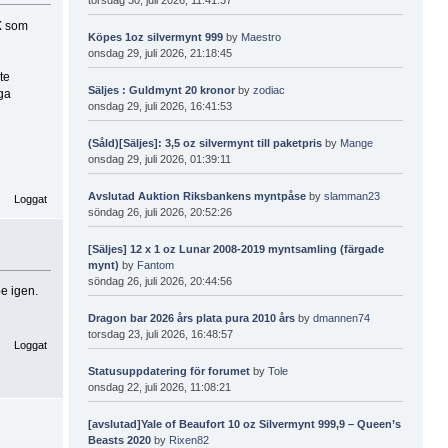
EX som
Köpes 1oz silvermynt 999
by
Maestro
onsdag 29, juli 2026, 21:18:45
te
Säljes : Guldmynt 20 kronor
by
zodiac
ga
onsdag 29, juli 2026, 16:41:53
(Såld)[Säljes]: 3,5 oz silvermynt till paketpris
by
Mange
onsdag 29, juli 2026, 01:39:11
Avslutad Auktion Riksbankens myntpåse
by
slamman23
Loggat
söndag 26, juli 2026, 20:52:26
[Säljes] 12 x 1 oz Lunar 2008-2019 myntsamling (färgade
mynt)
by
Fantom
söndag 26, juli 2026, 20:44:56
e igen.
Dragon bar 2026 års plata pura 2010 års
by
dmannen74
torsdag 23, juli 2026, 16:48:57
Loggat
Statusuppdatering för forumet
by
Tole
onsdag 22, juli 2026, 11:08:21
[avslutad]Yale of Beaufort 10 oz Silvermynt 999,9 – Queen’s
Beasts 2020
by
Rixen82