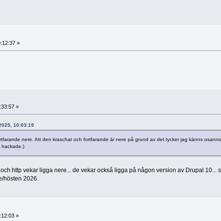
:12:37 »
:33:57 »
 2025, 10:03:19
ortfarande nere. Att den kraschat och fortfarande är nere på grund av det tycker jag känns osannol
it hackade.)
h http vekar ligga nere... de vekar också ligga på någon version av Drupal 10... 
e/hösten 2026.
:12:03 »