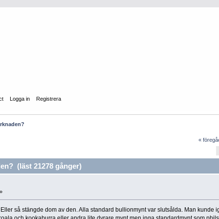
ct
Logga in
Registrera
marknaden?
« föreg
en? (läst 21278 gånger)
»
ller så stängde dom av den. Alla standard bullionmynt var slutsålda. Man kunde i
oala och kookaburra eller andra lite dyrare mynt men inga standardmynt som phils