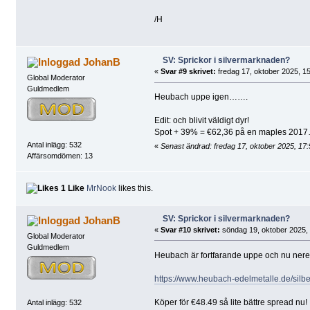
/H
SV: Sprickor i silvermarknaden?
JohanB
«
Svar #9 skrivet:
fredag 17, oktober 2025, 15
Global Moderator
Guldmedlem
Heubach uppe igen…….
Edit: och blivit väldigt dyr!
Spot + 39% = €62,36 på en maples 2017
Antal inlägg: 532
«
Senast ändrad: fredag 17, oktober 2025, 17
Affärsomdömen: 13
1 Like
MrNook
likes this.
SV: Sprickor i silvermarknaden?
JohanB
«
Svar #10 skrivet:
söndag 19, oktober 2025, 
Global Moderator
Guldmedlem
Heubach är fortfarande uppe och nu nere
https://www.heubach-edelmetalle.de/silb
Köper för €48.49 så lite bättre spread nu!
Antal inlägg: 532