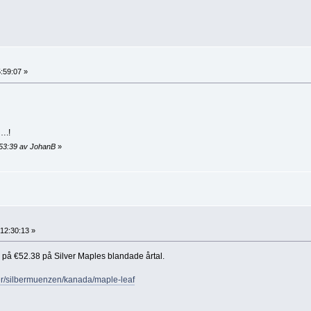
:59:07 »
….!
:53:39 av JohanB
»
12:30:13 »
 på €52.38 på Silver Maples blandade årtal.
er/silbermuenzen/kanada/maple-leaf