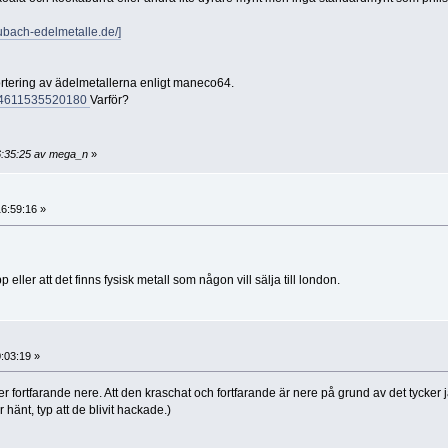
ubach-edelmetalle.de/]
rtering av ädelmetallerna enligt maneco64.
244611535520180
Varför?
16:35:25 av mega_n
»
16:59:16 »
eller att det finns fysisk metall som någon vill sälja till london.
:03:19 »
er fortfarande nere. Att den kraschat och fortfarande är nere på grund av det tycker 
 hänt, typ att de blivit hackade.)