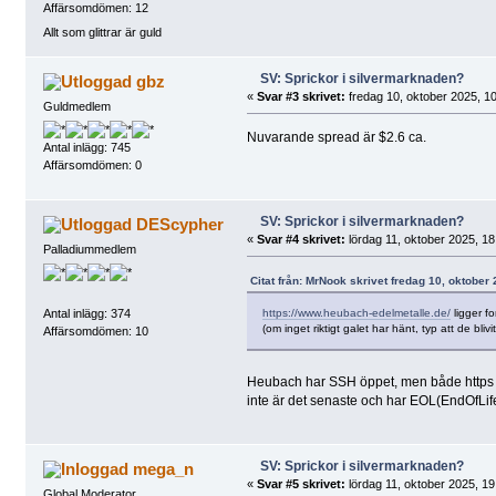
Affärsomdömen: 12
Allt som glittrar är guld
SV: Sprickor i silvermarknaden?
gbz
«
Svar #3 skrivet:
fredag 10, oktober 2025, 10
Guldmedlem
Nuvarande spread är $2.6 ca.
Antal inlägg: 745
Affärsomdömen: 0
SV: Sprickor i silvermarknaden?
DEScypher
«
Svar #4 skrivet:
lördag 11, oktober 2025, 18
Palladiummedlem
Citat från: MrNook skrivet fredag 10, oktober
https://www.heubach-edelmetalle.de/
ligger f
Antal inlägg: 374
(om inget riktigt galet har hänt, typ att de bliv
Affärsomdömen: 10
Heubach har SSH öppet, men både https oc
inte är det senaste och har EOL(EndOfLif
SV: Sprickor i silvermarknaden?
mega_n
«
Svar #5 skrivet:
lördag 11, oktober 2025, 19
Global Moderator