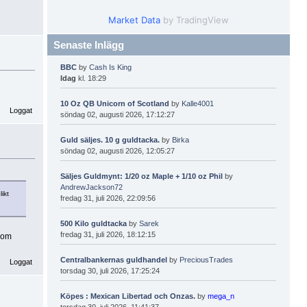
Market Data
by TradingView
Senaste Inlägg
BBC
by
Cash Is King
Idag
kl. 18:29
10 Oz QB Unicorn of Scotland
by
Kalle4001
Loggat
söndag 02, augusti 2026, 17:12:27
Guld säljes. 10 g guldtacka.
by
Birka
söndag 02, augusti 2026, 12:05:27
Säljes Guldmynt: 1/20 oz Maple + 1/10 oz Phil
by
AndrewJackson72
ikt
fredag 31, juli 2026, 22:09:56
500 Kilo guldtacka
by
Sarek
fredag 31, juli 2026, 18:12:15
som
Centralbankernas guldhandel
by
PreciousTrades
Loggat
torsdag 30, juli 2026, 17:25:24
Köpes : Mexican Libertad och Onzas.
by
mega_n
torsdag 30, juli 2026, 11:41:37