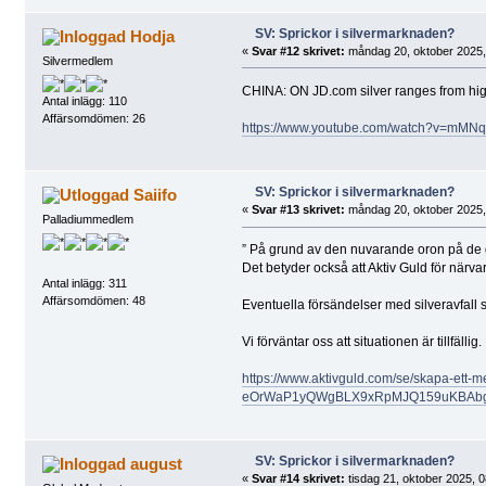
SV: Sprickor i silvermarknaden?
Hodja
«
Svar #12 skrivet:
måndag 20, oktober 2025,
Silvermedlem
CHINA: ON JD.com silver ranges from hig
Antal inlägg: 110
Affärsomdömen: 26
https://www.youtube.com/watch?v=mM
SV: Sprickor i silvermarknaden?
Saiifo
«
Svar #13 skrivet:
måndag 20, oktober 2025,
Palladiummedlem
” På grund av den nuvarande oron på de gl
Det betyder också att Aktiv Guld för närvar
Antal inlägg: 311
Affärsomdömen: 48
Eventuella försändelser med silveravfall
Vi förväntar oss att situationen är tillfäl
https://www.aktivguld.com/se/skapa-e
eOrWaP1yQWgBLX9xRpMJQ159uKBAb
SV: Sprickor i silvermarknaden?
august
«
Svar #14 skrivet:
tisdag 21, oktober 2025, 0