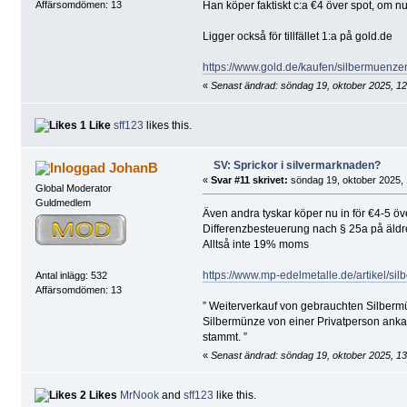
Han köper faktiskt c:a €4 över spot, om 
Affärsomdömen: 13
Ligger också för tillfället 1:a på gold.de
https://www.gold.de/kaufen/silbermuenze
«
Senast ändrad: söndag 19, oktober 2025, 1
1 Like
sff123
likes this.
SV: Sprickor i silvermarknaden?
JohanB
«
Svar #11 skrivet:
söndag 19, oktober 2025, 
Global Moderator
Guldmedlem
Även andra tyskar köper nu in för €4-5 öve
Differenzbesteuerung nach § 25a på äldr
Alltså inte 19% moms
https://www.mp-edelmetalle.de/artikel/silb
Antal inlägg: 532
Affärsomdömen: 13
” Weiterverkauf von gebrauchten Silbermü
Silbermünze von einer Privatperson anka
stammt. ”
«
Senast ändrad: söndag 19, oktober 2025, 1
2 Likes
MrNook
and
sff123
like this.