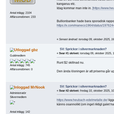
kangaruu etc.
Idag kommar man inte in.
]https://www.he
Antal inlägg: 2104
Affärsomdömen: 233
Bullionbanker hade bara sporadisk rappo
https://x.com/maneco1964/status/1976
«
Senast ändrad: torsdag 09, oktober 2025, 
SV: Sprickor i silvermarknaden?
gbz
«
Svar #1 skrivet:
torsdag 09, oktober 2025, 
Guldmedlem
Runt $2 skillnad nu.
Antal inlägg: 745
Affärsomdömen: 0
Den ända lösningen är att priserna går upp 
SV: Sprickor i silvermarknaden?
MrNook
«
Svar #2 skrivet:
fredag 10, oktober 2025, 10
Administratör
Silvermedlem
https://www.heubach-edelmetalle.de/
ligg
känns osannolikt (om inget riktigt galet har
Antal inlägg: 142