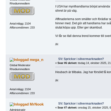
Rhodiummedlem
I USA har mynthandlarna börjat använda fut
silvret är pä väg.
Affinaderierna som smälter och förädlar silv
hinner med. Det gör att handlarna har svå
Antal inlägg: 2104
slutat köpa upp. Eller ger skambud.
Affärsomdömen: 233
Vi får se ifall denna trend kommer till sver
/H
SV: Sprickor i silvermarknaden?
mega_n
«
Svar #6 skrivet:
tisdag 14, oktober 2025, 21
Global Moderator
Rhodiummedlem
Heubach är tillbaka. Jag har försökt få k
/H
Antal inlägg: 2104
Affärsomdömen: 233
SV: Sprickor i silvermarknaden?
MrNook
«
Svar #7 skrivet:
onsdag 15, oktober 2025, 0
Administratör