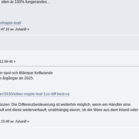
nu siten är 100% fungerandes…
n/maple-leaf/
2:47:16 av JohanB
»
12:59:46 »
r spot och tillämpar fortfarande
e årgångar än 2025.
er/3930/silber-maple-leaf-1oz-diff-best-ca
nzen: Die Differenzbesteuerung ist weiterhin möglich, wenn ein Händler eine
uft und diese weiterverkauft, unabhängig davon, ob die Ware aus dem Inland oder
3:15:48 av JohanB
»