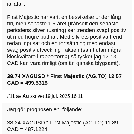
iallafall.
First Majestic har varit en besvikelse under lång
tid, men senaste 1½ året (frånsett den senaste
periodens silver-rusning) ser trenden svagt positiv
ut med högre bottnar. Med silvrets positiva trend
redan inprisat och en fortsättning med endast
svag positiv utveckling i aktien (samt utan några
kioskvältare i rapporterna) så tycker jag 12-13
CAD kan vara rimligt (om än ganska blygsamt).
39.74 XAGUSD * First Majestic (AG.TO) 12.57
CAD = 499.5318
#11
av
Au
skrivet 19 jul, 2025 16:11
Jag gör prognosen enl följande:
38.24 XAGUSD * First Majestic (AG.TO) 11.89
CAD = 487.1224