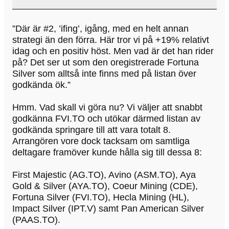
”Där är #2, ’ifing’, igång, med en helt annan
strategi än den förra. Här tror vi på +19% relativt
idag och en positiv höst. Men vad är det han rider
på? Det ser ut som den oregistrerade Fortuna
Silver som alltså inte finns med på listan över
godkända ök.”
Hmm. Vad skall vi göra nu? Vi väljer att snabbt
godkänna FVI.TO och utökar därmed listan av
godkända springare till att vara totalt 8.
Arrangören vore dock tacksam om samtliga
deltagare framöver kunde hålla sig till dessa 8:
First Majestic (AG.TO), Avino (ASM.TO), Aya
Gold & Silver (AYA.TO), Coeur Mining (CDE),
Fortuna Silver (FVI.TO), Hecla Mining (HL),
Impact Silver (IPT.V) samt Pan American Silver
(PAAS.TO).