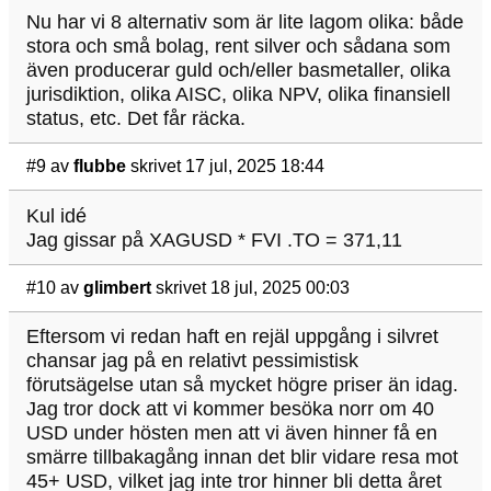
Nu har vi 8 alternativ som är lite lagom olika: både
stora och små bolag, rent silver och sådana som
även producerar guld och/eller basmetaller, olika
jurisdiktion, olika AISC, olika NPV, olika finansiell
status, etc. Det får räcka.
#9
av
flubbe
skrivet 17 jul, 2025 18:44
Kul idé
Jag gissar på XAGUSD * FVI .TO = 371,11
#10
av
glimbert
skrivet 18 jul, 2025 00:03
Eftersom vi redan haft en rejäl uppgång i silvret
chansar jag på en relativt pessimistisk
förutsägelse utan så mycket högre priser än idag.
Jag tror dock att vi kommer besöka norr om 40
USD under hösten men att vi även hinner få en
smärre tillbakagång innan det blir vidare resa mot
45+ USD, vilket jag inte tror hinner bli detta året