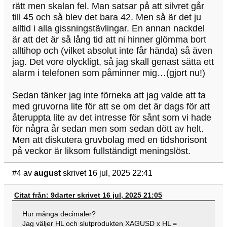
rätt men skalan fel. Man satsar på att silvret går
till 45 och så blev det bara 42. Men så är det ju
alltid i alla gissningstävlingar. En annan nackdel
är att det är så lång tid att ni hinner glömma bort
alltihop och (vilket absolut inte får hända) så även
jag. Det vore olyckligt, så jag skall genast sätta ett
alarm i telefonen som påminner mig…(gjort nu!)
Sedan tänker jag inte förneka att jag valde att ta
med gruvorna lite för att se om det är dags för att
återuppta lite av det intresse för sånt som vi hade
för några år sedan men som sedan dött av helt.
Men att diskutera gruvbolag med en tidshorisont
på veckor är liksom fullständigt meningslöst.
#4
av
august
skrivet 16 jul, 2025 22:41
Citat från: 9darter skrivet 16 jul, 2025 21:05
Hur många decimaler?
Jag väljer HL och slutprodukten XAGUSD x HL =