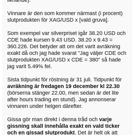
liknande).
Vinnare är den som kommer närmast (i procent)
slutprodukten för XAG/USD x [vald gruva].
Som exempel var silverpriset igår 38.20 USD och
CDE hade kursen 9.43 USD. 38.20 x 9.43 =
360.226. Det betyder att om det varit avräkning
exakt då och jag hade svarat ”Jag väljer CDE och
slutprodukten XAG/USD x CDE = 380” så hade
jag varit 5.49% fel.
Sista tidpunkt för röstning är 31 juli. Tidpunkt för
avräkning är fredagen 19 december kl 22.30
(börserna stänger 22.00, men sedan är det lite
after hours trading en stund). Jag annonserar
vinnaren under helgen därefter.
Gissa gör man direkt i denna tråd och
varje
gissning skall innehålla exakt en vald ticker
och en gissad slutprodukt
. Det är helt ok att