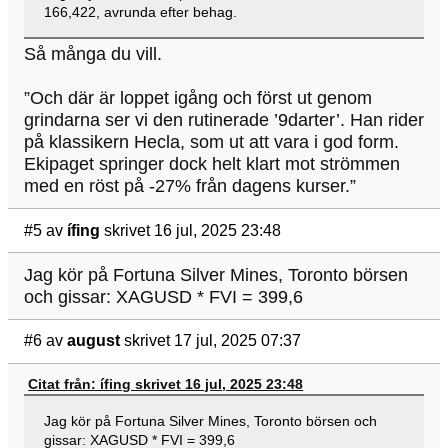
166,422, avrunda efter behag.
Så många du vill.
”Och där är loppet igång och först ut genom
grindarna ser vi den rutinerade ’9darter’. Han rider
på klassikern Hecla, som ut att vara i god form.
Ekipaget springer dock helt klart mot strömmen
med en röst på -27% från dagens kurser.”
#5
av
ífing
skrivet 16 jul, 2025 23:48
Jag kör på Fortuna Silver Mines, Toronto börsen
och gissar: XAGUSD * FVI = 399,6
#6
av
august
skrivet 17 jul, 2025 07:37
Citat från: ífing skrivet 16 jul, 2025 23:48
Jag kör på Fortuna Silver Mines, Toronto börsen och
gissar: XAGUSD * FVI = 399,6