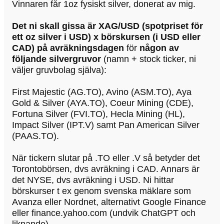
Vinnaren får 1oz fysiskt silver, donerat av mig.
Det ni skall gissa är XAG/USD (spotpriset för
ett oz silver i USD) x börskursen (i USD eller
CAD) på avräkningsdagen
för
någon av
följande silvergruvor
(namn + stock ticker, ni
väljer gruvbolag själva):
First Majestic (AG.TO), Avino (ASM.TO), Aya
Gold & Silver (AYA.TO), Coeur Mining (CDE),
Fortuna Silver (FVI.TO), Hecla Mining (HL),
Impact Silver (IPT.V) samt Pan American Silver
(PAAS.TO).
När tickern slutar på .TO eller .V så betyder det
Torontobörsen, dvs avräkning i CAD. Annars är
det NYSE, dvs avräkning i USD. Ni hittar
börskurser t ex genom svenska mäklare som
Avanza eller Nordnet, alternativt Google Finance
eller finance.yahoo.com (undvik ChatGPT och