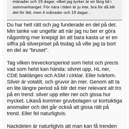
månader och 19 dagar, vilket jag tycker är en lång tid i
sammanhanget. För nära i tiden är ju inte, bra för då blir
det för lätt, men 4 månader och 19 dagar...
Du har helt rätt och jag funderade en del på det.
Min tanke var ungefär att när jag nu ber er göra
någonting mer knepigt än att bara kasta ur er en
siffra på silverpriset på tisdag så ville jag ta bort
en del av ”bruset”.
Tag vilken treveckorsperiod som helst och precis
vad som helst kan hända: silvret upp, HL ner,
CDE baklänges och ASM i cirklar. Eller tvärtom.
Silver är volatilt, och gruvor än mer. Genom att ta
en lite längre period så blir det mer relevant att tro
på en trend: silver upp eller ner och gissa hur
mycket. Likaså kommer gruvbolagen ur kortsiktiga
anomalier och det går också att gissa rätt på
trend. Eller fel naturligtvis.
Nackdelen är naturligtvis att man kan få trenden