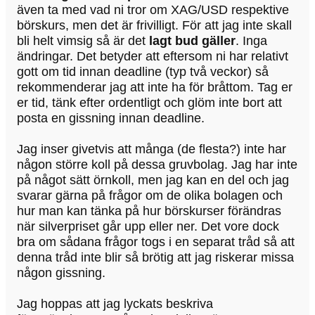
även ta med vad ni tror om XAG/USD respektive
börskurs, men det är frivilligt. För att jag inte skall
bli helt vimsig så är det
lagt bud gäller
. Inga
ändringar. Det betyder att eftersom ni har relativt
gott om tid innan deadline (typ två veckor) så
rekommenderar jag att inte ha för bråttom. Tag er
er tid, tänk efter ordentligt och glöm inte bort att
posta en gissning innan deadline.
Jag inser givetvis att många (de flesta?) inte har
någon större koll på dessa gruvbolag. Jag har inte
på något sätt örnkoll, men jag kan en del och jag
svarar gärna på frågor om de olika bolagen och
hur man kan tänka på hur börskurser förändras
när silverpriset går upp eller ner. Det vore dock
bra om sådana frågor togs i en separat tråd så att
denna tråd inte blir så brötig att jag riskerar missa
någon gissning.
Jag hoppas att jag lyckats beskriva