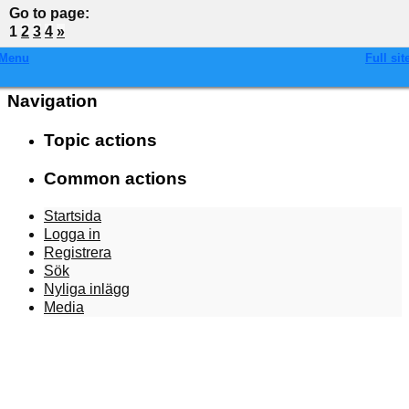
Go to page
:
1
2
3
4
»
Menu
Full sit
Navigation
Topic actions
Common actions
Startsida
Logga in
Registrera
Sök
Nyliga inlägg
Media