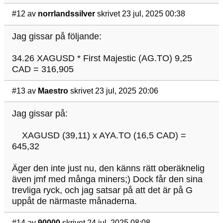
#12
av
norrlandssilver
skrivet 23 jul, 2025 00:38
Jag gissar på följande:
34.26 XAGUSD * First Majestic (AG.TO) 9,25
CAD = 316,905
#13
av
Maestro
skrivet 23 jul, 2025 20:06
Jag gissar på:
XAGUSD (39,11) x AYA.TO (16,5 CAD) =
645,32
Äger den inte just nu, den känns rätt oberäknelig
även jmf med många miners;) Dock får den sina
trevliga ryck, och jag satsar på att det är på G
uppåt de närmaste månaderna.
#14
av
90000
skrivet 24 jul, 2025 08:08