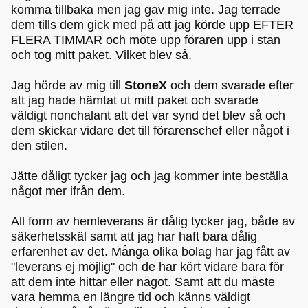
komma tillbaka men jag gav mig inte. Jag terrade
dem tills dem gick med på att jag körde upp EFTER
FLERA TIMMAR och möte upp föraren upp i stan
och tog mitt paket. Vilket blev så.
Jag hörde av mig till
StoneX
och dem svarade efter
att jag hade hämtat ut mitt paket och svarade
väldigt nonchalant att det var synd det blev så och
dem skickar vidare det till förarenschef eller något i
den stilen.
Jätte dåligt tycker jag och jag kommer inte beställa
något mer ifrån dem.
All form av hemleverans är dålig tycker jag, både av
säkerhetsskäl samt att jag har haft bara dålig
erfarenhet av det. Många olika bolag har jag fått av
"leverans ej möjlig" och de har kört vidare bara för
att dem inte hittar eller något. Samt att du måste
vara hemma en längre tid och känns väldigt