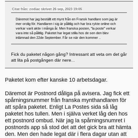
Citat från: zodiac skrivet 26 sep, 2023 19:05
Däremot har jag beställt ett mynt från en Fransk handlare som jag är
mer orolig för. Handlaren i sig är pålitlig och har bra rykte online och
verkar varit aktiv i många år. Men franska posten, "la poste" verkar
vara inte så pålitlig. Paketet har legat stilla hos de sen den blev
inlämnad den 22de September. Får se när den kommer ..
Fick du paketet någon gång? Intressant att veta om det går
att lita på postgången där nere...
Paketet kom efter kanske 10 arbetsdagar.
Däremot är Postnord dåliga på avisera. Jag fick ett
spårningsnummer från franska mynthandlaren för
att spåra paketet. Enligt La Postes sida så låg
paketet hos tullen. Men i själva verket låg den hos
ett postnord ombud. När jag la spårningsnumret i
postnords app så stod det att det gick bra att hämta
den. Men den hade legat där i flera dagar utan att