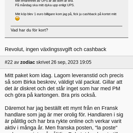
Min erfarenhet av UPS är att dom är bra.
På måndag ska mitt dyka upp enligt UPS.
Mitt köp blev 1 euro billigare kom jag på, fick ju cashback på kortet mitt
Vad har du för kort?
Revolut, ingen växlingssvgift och cashback
#22
av
zodiac
skrivet 26 sep, 2023 19:05
Mitt paket kom idag. Lagom leveranstid och precis
så som Birka beskrev, väldigt väl packat. Gillar att
det är diskret och det står inget som har med PM
och göra på kartongen. Bra pris också.
Däremot har jag beställt ett mynt från en Fransk
handlare som jag är mer orolig för. Handlaren i sig
är pålitlig och har bra rykte online och verkar varit
aktiv i många år. Men franska posten, "la poste"