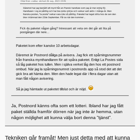
Citat från: zodiac skrivet 26 sep, 2023 19:05
Däremot har jag beställt ett mynt från en Fransk handlare som jag är mer orolig för.
Handlaren i sig är pålitlig och har bra rykte online och verkar varit aktiv i många år. Men
franska posten, "la poste" verkar vara inte så pålitlig. Paketet har legat stilla hos de sen den
blev inlämnad den 22de September. Får se när den kommer ..
Fick du paketet någon gång? Intressant att veta om det går att lita på
postgången där nere...
Paketet kom efter kanske 10 arbetsdagar.
Däremot är Postnord dåliga på avisera. Jag fick ett spårningsnummer
från franska mynthandlaren för att spåra paketet. Enligt La Postes sida
så låg paketet hos tullen. Men i själva verket låg den hos ett postnord
ombud. När jag la spårningsnumret i postnords app så stod det att det
gick bra att hämta den. Men den hade legat där i flera dagar utan att
man fått någon avisering.
Så ja jag hämtade ut paketet tillslut och är nöjd.
Ja, Postnord känns ofta som ett lotteri. Ibland har jag fått
paket ställda framför dörren när jag inte är hemma, utan
någon möjlighet att kunna välja bort denna "tjänst".
Tekniken går framåt! Men just detta med att kunna