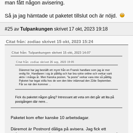
man fått någon avisering.
Så ja jag hämtade ut paketet tillslut och är nöjd.
#25
av
Tulpankungen
skrivet 17 okt, 2023 19:18
Citat från: zodiac skrivet 15 okt, 2023 15:24
Citat från: Tulpankungen skrivet 15 okt, 2023 14:07
Citat från: zodiac skrivet 26 sep, 2023 19:05
Däremot har jag beställt ett mynt från en Fransk handlare som jag är mer
orolig för. Handlaren i sig är pålitlig och har bra rykte online och verkar varit
aktiv i många år. Men franska posten, "la poste" verkar vara inte så pålitlig.
Paketet har legat stilla hos de sen den blev inlämnad den 22de September.
Får se när den kommer ..
Fick du paketet någon gång? Intressant att veta om det går att lita på
postgången där nere...
Paketet kom efter kanske 10 arbetsdagar.
Däremot är Postnord dåliga på avisera. Jag fick ett