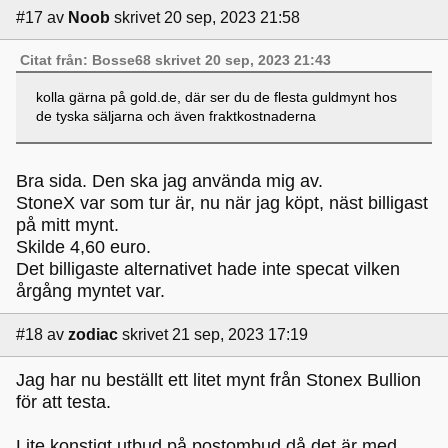
#17
av
Noob
skrivet 20 sep, 2023 21:58
Citat från: Bosse68 skrivet 20 sep, 2023 21:43
kolla gärna på gold.de, där ser du de flesta guldmynt hos
de tyska säljarna och även fraktkostnaderna
Bra sida. Den ska jag använda mig av.
StoneX var som tur är, nu när jag köpt, näst billigast
på mitt mynt.
Skilde 4,60 euro.
Det billigaste alternativet hade inte specat vilken
årgång myntet var.
#18
av
zodiac
skrivet 21 sep, 2023 17:19
Jag har nu beställt ett litet mynt från Stonex Bullion
för att testa.
Lite konstigt utbud på postombud då det är med