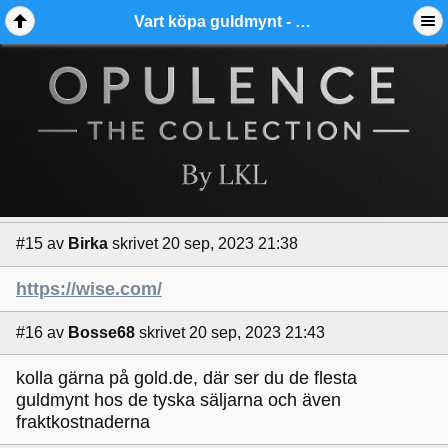
Vart köpa guldmynt - Ädelmetallforum
#15
av
Birka
skrivet 20 sep, 2023 21:38
https://wise.com/
#16
av
Bosse68
skrivet 20 sep, 2023 21:43
kolla gärna på gold.de, där ser du de flesta
guldmynt hos de tyska säljarna och även
fraktkostnaderna