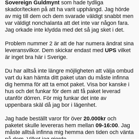
Sovereign Guldmynt
som hade tydliga
skador/tecken på att ha varit upphängd. Jag hörde
av mig till dem och dem svarade väldigt snabbt men
var väldigt nonchalanta att det inte var någon fara.
Jag orkade inte klydda med det så jag sket i det.
Problem nummer 2 är att de har numera ändrat sina
leveransvilkor. Dem skickar endast med
UPS
vilket
är inget bra här i Sverige.
Du har alltså inte längre möjligheten att välja ombud
vart du kan hämta ditt paket utan du måste infinna
dig hemma för att ta emot paket. Visa bor kanske i
hus och det funkar för dem att få paket leverad
utanför dörren. För mig funkar det inte av
uppenbara skäl då jag bor i lägenhet.
Jag hade beställt varor för över
20.000kr
och
paketet skulle levereras hem mellan
09-16:00
. Jag
måste alltså infinna mig hemma den tiden och vänta
på dem. Vilket jag gjorde.