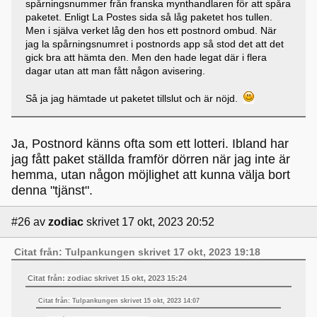
spårningsnummer från franska mynthandlaren för att spåra
paketet. Enligt La Postes sida så låg paketet hos tullen.
Men i själva verket låg den hos ett postnord ombud. När
jag la spårningsnumret i postnords app så stod det att det
gick bra att hämta den. Men den hade legat där i flera
dagar utan att man fått någon avisering.
Så ja jag hämtade ut paketet tillslut och är nöjd.
Ja, Postnord känns ofta som ett lotteri. Ibland har
jag fått paket ställda framför dörren när jag inte är
hemma, utan någon möjlighet att kunna välja bort
denna "tjänst".
#26
av
zodiac
skrivet 17 okt, 2023 20:52
Citat från: Tulpankungen skrivet 17 okt, 2023 19:18
Citat från: zodiac skrivet 15 okt, 2023 15:24
Citat från: Tulpankungen skrivet 15 okt, 2023 14:07