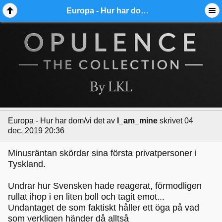
Europa - Hur har dom/vi det - Ädelmetallforum
Europa - Hur har dom/vi det
av
I_am_mine
skrivet 04
dec, 2019 20:36
Minusräntan skördar sina första privatpersoner i
Tyskland.
Undrar hur Svensken hade reagerat, förmodligen
rullat ihop i en liten boll och tagit emot...
Undantaget de som faktiskt håller ett öga på vad
som verkligen händer då alltså