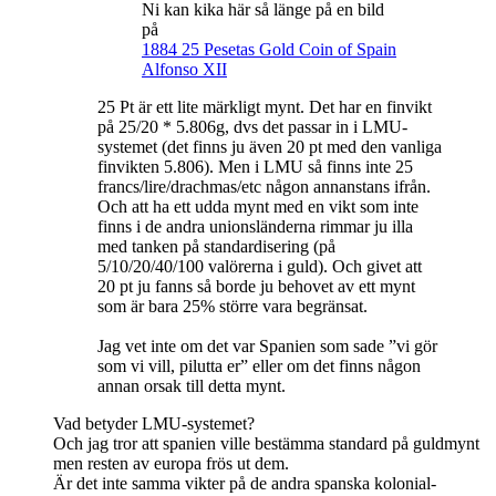
Ni kan kika här så länge på en bild
på
1884 25 Pesetas Gold Coin of Spain
Alfonso XII
25 Pt är ett lite märkligt mynt. Det har en finvikt
på 25/20 * 5.806g, dvs det passar in i LMU-
systemet (det finns ju även 20 pt med den vanliga
finvikten 5.806). Men i LMU så finns inte 25
francs/lire/drachmas/etc någon annanstans ifrån.
Och att ha ett udda mynt med en vikt som inte
finns i de andra unionsländerna rimmar ju illa
med tanken på standardisering (på
5/10/20/40/100 valörerna i guld). Och givet att
20 pt ju fanns så borde ju behovet av ett mynt
som är bara 25% större vara begränsat.
Jag vet inte om det var Spanien som sade ”vi gör
som vi vill, pilutta er” eller om det finns någon
annan orsak till detta mynt.
Vad betyder LMU-systemet?
Och jag tror att spanien ville bestämma standard på guldmynt
men resten av europa frös ut dem.
Är det inte samma vikter på de andra spanska kolonial-