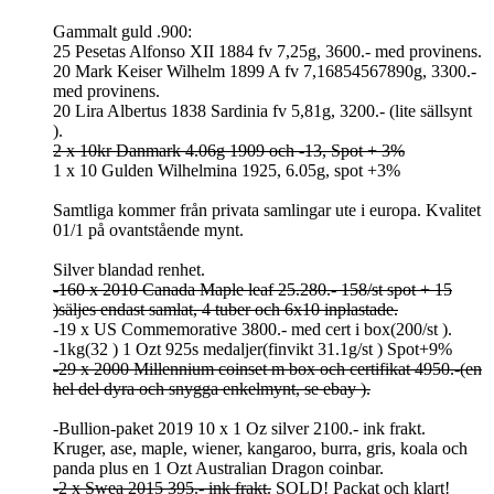
Gammalt guld .900:
25 Pesetas Alfonso XII 1884 fv 7,25g, 3600.- med provinens.
20 Mark Keiser Wilhelm 1899 A fv 7,16854567890g, 3300.-
med provinens.
20 Lira Albertus 1838 Sardinia fv 5,81g, 3200.- (lite sällsynt
).
2 x 10kr Danmark 4.06g 1909 och -13, Spot + 3%
1 x 10 Gulden Wilhelmina 1925, 6.05g, spot +3%
Samtliga kommer från privata samlingar ute i europa. Kvalitet
01/1 på ovantstående mynt.
Silver blandad renhet.
-160 x 2010 Canada Maple leaf 25.280.- 158/st spot + 15
)säljes endast samlat, 4 tuber och 6x10 inplastade.
-19 x US Commemorative 3800.- med cert i box(200/st ).
-1kg(32 ) 1 Ozt 925s medaljer(finvikt 31.1g/st ) Spot+9%
-29 x 2000 Millennium coinset m box och certifikat 4950.-(en
hel del dyra och snygga enkelmynt, se ebay ).
-Bullion-paket 2019 10 x 1 Oz silver 2100.- ink frakt.
Kruger, ase, maple, wiener, kangaroo, burra, gris, koala och
panda plus en 1 Ozt Australian Dragon coinbar.
-2 x Swea 2015 395.- ink frakt.
SOLD! Packat och klart!