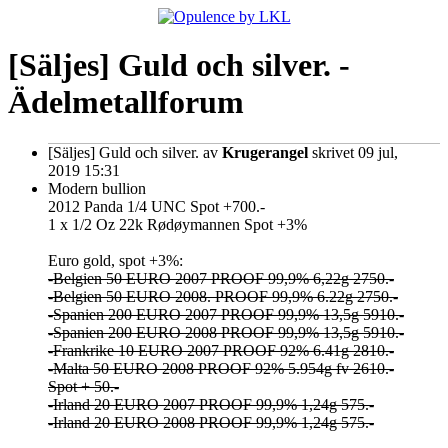
[Säljes] Guld och silver. -
Ädelmetallforum
[Säljes] Guld och silver.
av
Krugerangel
skrivet 09 jul,
2019 15:31
Modern bullion
2012 Panda 1/4 UNC Spot +700.-
1 x 1/2 Oz 22k Rødøymannen Spot +3%
Euro gold, spot +3%:
-Belgien 50 EURO 2007 PROOF 99,9% 6,22g 2750.-
-Belgien 50 EURO 2008. PROOF 99,9% 6.22g 2750.-
-Spanien 200 EURO 2007 PROOF 99,9% 13,5g 5910.-
-Spanien 200 EURO 2008 PROOF 99,9% 13,5g 5910.-
-Frankrike 10 EURO 2007 PROOF 92% 6.41g 2810.-
-Malta 50 EURO 2008 PROOF 92% 5.954g fv 2610.-
Spot + 50.-
-Irland 20 EURO 2007 PROOF 99,9% 1,24g 575.-
-Irland 20 EURO 2008 PROOF 99,9% 1,24g 575.-