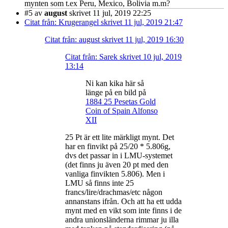
mynten som t.ex Peru, Mexico, Bolivia m.m?
#5
av
august
skrivet 11 jul, 2019 22:25
Citat från: Krugerangel skrivet 11 jul, 2019 21:47
Citat från: august skrivet 11 jul, 2019 16:30
Citat från: Sarek skrivet 10 jul, 2019
13:14
Ni kan kika här så
länge på en bild på
1884 25 Pesetas Gold
Coin of Spain Alfonso
XII
25 Pt är ett lite märkligt mynt. Det
har en finvikt på 25/20 * 5.806g,
dvs det passar in i LMU-systemet
(det finns ju även 20 pt med den
vanliga finvikten 5.806). Men i
LMU så finns inte 25
francs/lire/drachmas/etc någon
annanstans ifrån. Och att ha ett udda
mynt med en vikt som inte finns i de
andra unionsländerna rimmar ju illa