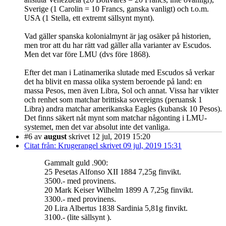
Sverige (1 Carolin = 10 Francs, ganska vanligt) och t.o.m.
USA (1 Stella, ett extremt sällsynt mynt).
Vad gäller spanska kolonialmynt är jag osäker på historien,
men tror att du har rätt vad gäller alla varianter av Escudos.
Men det var före LMU (dvs före 1868).
Efter det man i Latinamerika slutade med Escudos så verkar
det ha blivit en massa olika system beroende på land: en
massa Pesos, men även Libra, Sol och annat. Vissa har vikter
och renhet som matchar brittiska sovereigns (peruansk 1
Libra) andra matchar amerikanska Eagles (kubansk 10 Pesos).
Det finns säkert nåt mynt som matchar någonting i LMU-
systemet, men det var absolut inte det vanliga.
#6
av
august
skrivet 12 jul, 2019 15:20
Citat från: Krugerangel skrivet 09 jul, 2019 15:31
Gammalt guld .900:
25 Pesetas Alfonso XII 1884 7,25g finvikt.
3500.- med provinens.
20 Mark Keiser Wilhelm 1899 A 7,25g finvikt.
3300.- med provinens.
20 Lira Albertus 1838 Sardinia 5,81g finvikt.
3100.- (lite sällsynt ).