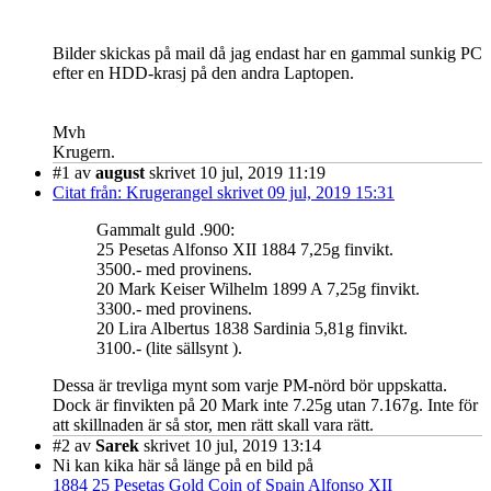
Bilder skickas på mail då jag endast har en gammal sunkig PC
efter en HDD-krasj på den andra Laptopen.
Mvh
Krugern.
#1
av
august
skrivet 10 jul, 2019 11:19
Citat från: Krugerangel skrivet 09 jul, 2019 15:31
Gammalt guld .900:
25 Pesetas Alfonso XII 1884 7,25g finvikt.
3500.- med provinens.
20 Mark Keiser Wilhelm 1899 A 7,25g finvikt.
3300.- med provinens.
20 Lira Albertus 1838 Sardinia 5,81g finvikt.
3100.- (lite sällsynt ).
Dessa är trevliga mynt som varje PM-nörd bör uppskatta.
Dock är finvikten på 20 Mark inte 7.25g utan 7.167g. Inte för
att skillnaden är så stor, men rätt skall vara rätt.
#2
av
Sarek
skrivet 10 jul, 2019 13:14
Ni kan kika här så länge på en bild på
1884 25 Pesetas Gold Coin of Spain Alfonso XII