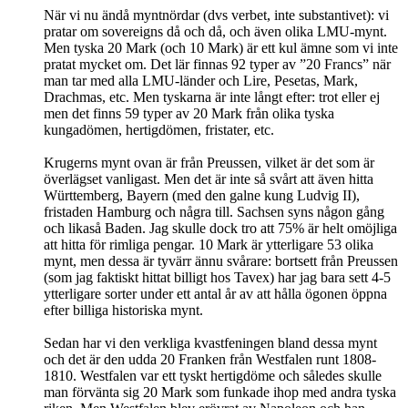
När vi nu ändå myntnördar (dvs verbet, inte substantivet): vi
pratar om sovereigns då och då, och även olika LMU-mynt.
Men tyska 20 Mark (och 10 Mark) är ett kul ämne som vi inte
pratat mycket om. Det lär finnas 92 typer av ”20 Francs” när
man tar med alla LMU-länder och Lire, Pesetas, Mark,
Drachmas, etc. Men tyskarna är inte långt efter: trot eller ej
men det finns 59 typer av 20 Mark från olika tyska
kungadömen, hertigdömen, fristater, etc.
Krugerns mynt ovan är från Preussen, vilket är det som är
överlägset vanligast. Men det är inte så svårt att även hitta
Württemberg, Bayern (med den galne kung Ludvig II),
fristaden Hamburg och några till. Sachsen syns någon gång
och likaså Baden. Jag skulle dock tro att 75% är helt omöjliga
att hitta för rimliga pengar. 10 Mark är ytterligare 53 olika
mynt, men dessa är tyvärr ännu svårare: bortsett från Preussen
(som jag faktiskt hittat billigt hos Tavex) har jag bara sett 4-5
ytterligare sorter under ett antal år av att hålla ögonen öppna
efter billiga historiska mynt.
Sedan har vi den verkliga kvastfeningen bland dessa mynt
och det är den udda 20 Franken från Westfalen runt 1808-
1810. Westfalen var ett tyskt hertigdöme och således skulle
man förvänta sig 20 Mark som funkade ihop med andra tyska