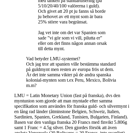
med tanken på standardisering (på
5/10/20/40/100 valörerna i guld).
Och givet att 20 pt ju fanns så borde
ju behovet av ett mynt som är bara
25% större vara begränsat.
Jag vet inte om det var Spanien som
sade ”vi gör som vi vill, pilutta er”
eller om det finns någon annan orsak
till detta mynt.
Vad betyder LMU-systemet?
Och jag tror att spanien ville bestämma standard
på guldmynt men resten av europa frös ut dem.
Är det inte samma vikter på de andra spanska
kolonial-mynten som t.ex Peru, Mexico, Bolivia
m.m?
LMU = Latin Monetary Union (fast på franska), dvs den
myntunion som gjorde att man myntade efter samma
specifikation som användes för franska guld- och silvermynt i
en lång rad länder (åtminstone Belgien, Schweiz, Italien,
Sardinien, Spanien, Grekland, Tunisien, Bulgarien, Finland).
Basen var den vanliga franska 20 Francs med finvikt 5.806g
samt 1 Franc = 4.5g silver. Den gjordes försök att även
ansluta Venezuela (20 Bolivares = 20 Francs, inte ovanligt),