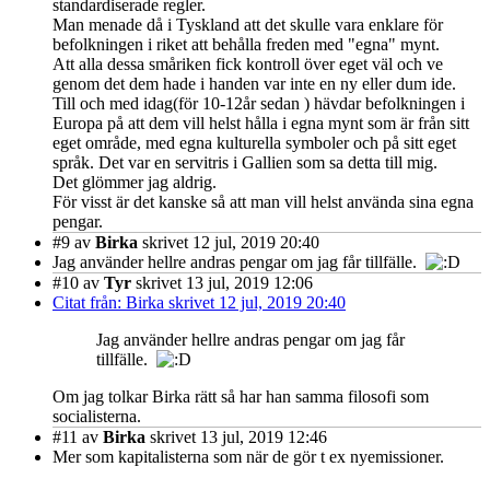
standardiserade regler.
Man menade då i Tyskland att det skulle vara enklare för
befolkningen i riket att behålla freden med "egna" mynt.
Att alla dessa småriken fick kontroll över eget väl och ve
genom det dem hade i handen var inte en ny eller dum ide.
Till och med idag(för 10-12år sedan ) hävdar befolkningen i
Europa på att dem vill helst hålla i egna mynt som är från sitt
eget område, med egna kulturella symboler och på sitt eget
språk. Det var en servitris i Gallien som sa detta till mig.
Det glömmer jag aldrig.
För visst är det kanske så att man vill helst använda sina egna
pengar.
#9
av
Birka
skrivet 12 jul, 2019 20:40
Jag använder hellre andras pengar om jag får tillfälle.
#10
av
Tyr
skrivet 13 jul, 2019 12:06
Citat från: Birka skrivet 12 jul, 2019 20:40
Jag använder hellre andras pengar om jag får
tillfälle.
Om jag tolkar Birka rätt så har han samma filosofi som
socialisterna.
#11
av
Birka
skrivet 13 jul, 2019 12:46
Mer som kapitalisterna som när de gör t ex nyemissioner.