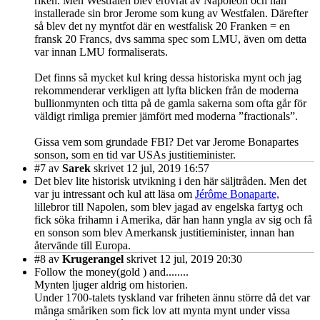
riken. Men Westfalen blev erövrat av Napoleon och han
installerade sin bror Jerome som kung av Westfalen. Därefter
så blev det ny myntfot där en westfalisk 20 Franken = en
fransk 20 Francs, dvs samma spec som LMU, även om detta
var innan LMU formaliserats.
Det finns så mycket kul kring dessa historiska mynt och jag
rekommenderar verkligen att lyfta blicken från de moderna
bullionmynten och titta på de gamla sakerna som ofta går för
väldigt rimliga premier jämfört med moderna ”fractionals”.
Gissa vem som grundade FBI? Det var Jerome Bonapartes
sonson, som en tid var USAs justitieminister.
#7
av
Sarek
skrivet 12 jul, 2019 16:57
Det blev lite historisk utvikning i den här säljtråden. Men det
var ju intressant och kul att läsa om
Jérôme Bonaparte,
lillebror till Napolen, som blev jagad av engelska fartyg och
fick söka frihamn i Amerika, där han hann yngla av sig och få
en sonson som blev Amerkansk justitieminister, innan han
återvände till Europa.
#8
av
Krugerangel
skrivet 12 jul, 2019 20:30
Follow the money(gold ) and........
Mynten ljuger aldrig om historien.
Under 1700-talets tyskland var friheten ännu större då det var
många småriken som fick lov att mynta mynt under vissa