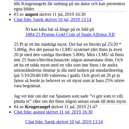
tills Krugerangeln får ordning på sin dator och kan presentera
egna bilder.
#3
av
august
skrivet 11 jul, 2019 16:30
Citat från: Sarek skrivet 10 jul, 2019 13:14
Ni kan kika här så länge på en bild på
1884 25 Pesetas Gold Coin of Spain Alfonso XII
25 Pt är ett lite märkligt mynt. Det har en finvikt på 25/20 *
5.806g, dvs det passar in i LMU-systemet (det finns ju även
20 pt med den vanliga finvikten 5.806). Men i LMU så finns
inte 25 francs/lire/drachmas/etc någon annanstans ifrån. Och
att ha ett udda mynt med en vikt som inte finns i de andra
unionsländerna rimmar ju illa med tanken på standardisering
(på 5/10/20/40/100 valörerna i guld). Och givet att 20 pt ju
fanns så borde ju behovet av ett mynt som är bara 25% större
vara begränsat.
Jag vet inte om det var Spanien som sade ”vi gör som vi vill,
pilutta er” eller om det finns någon annan orsak till detta mynt.
#4
av
Krugerangel
skrivet 11 jul, 2019 21:47
Citat från: august skrivet 11 jul, 2019 16:30
Citat från: Sarek skrivet 10 jul, 2019 13:14