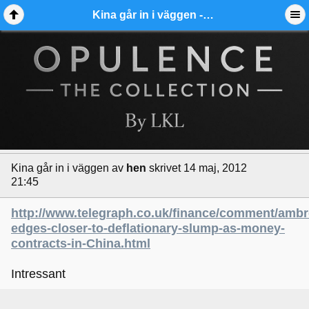
Kina går in i väggen - Ädelmetallforum
Kina går in i väggen
av
hen
skrivet 14 maj, 2012
21:45
http://www.telegraph.co.uk/finance/comment/amb
edges-closer-to-deflationary-slump-as-money-
contracts-in-China.html
Intressant