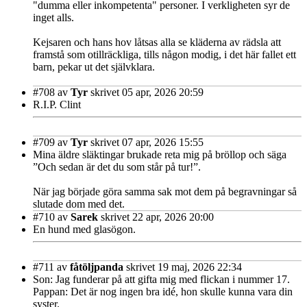
"dumma eller inkompetenta" personer. I verkligheten syr de
inget alls.
Kejsaren och hans hov låtsas alla se kläderna av rädsla att
framstå som otillräckliga, tills någon modig, i det här fallet ett
barn, pekar ut det självklara.
#708
av
Tyr
skrivet 05 apr, 2026 20:59
R.I.P. Clint
#709
av
Tyr
skrivet 07 apr, 2026 15:55
Mina äldre släktingar brukade reta mig på bröllop och säga
”Och sedan är det du som står på tur!”.
När jag började göra samma sak mot dem på begravningar så
slutade dom med det.
#710
av
Sarek
skrivet 22 apr, 2026 20:00
En hund med glasögon.
#711
av
fåtöljpanda
skrivet 19 maj, 2026 22:34
Son: Jag funderar på att gifta mig med flickan i nummer 17.
Pappan: Det är nog ingen bra idé, hon skulle kunna vara din
syster.