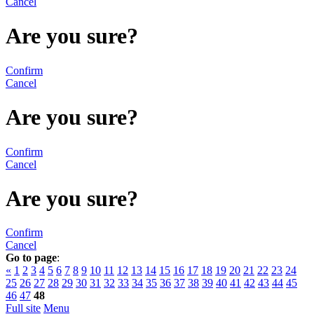
Cancel
Are you sure?
Confirm
Cancel
Are you sure?
Confirm
Cancel
Are you sure?
Confirm
Cancel
Go to page
:
«
1
2
3
4
5
6
7
8
9
10
11
12
13
14
15
16
17
18
19
20
21
22
23
24
25
26
27
28
29
30
31
32
33
34
35
36
37
38
39
40
41
42
43
44
45
46
47
48
Full site
Menu