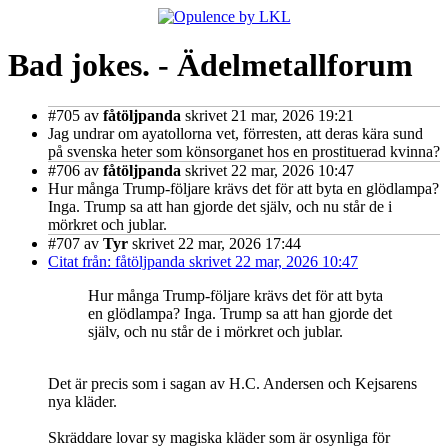
Bad jokes. - Ädelmetallforum
#705
av
fåtöljpanda
skrivet 21 mar, 2026 19:21
Jag undrar om ayatollorna vet, förresten, att deras kära sund
på svenska heter som könsorganet hos en prostituerad kvinna?
#706
av
fåtöljpanda
skrivet 22 mar, 2026 10:47
Hur många Trump-följare krävs det för att byta en glödlampa?
Inga. Trump sa att han gjorde det själv, och nu står de i
mörkret och jublar.
#707
av
Tyr
skrivet 22 mar, 2026 17:44
Citat från: fåtöljpanda skrivet 22 mar, 2026 10:47
Hur många Trump-följare krävs det för att byta
en glödlampa? Inga. Trump sa att han gjorde det
själv, och nu står de i mörkret och jublar.
Det är precis som i sagan av H.C. Andersen och Kejsarens
nya kläder.
Skräddare lovar sy magiska kläder som är osynliga för