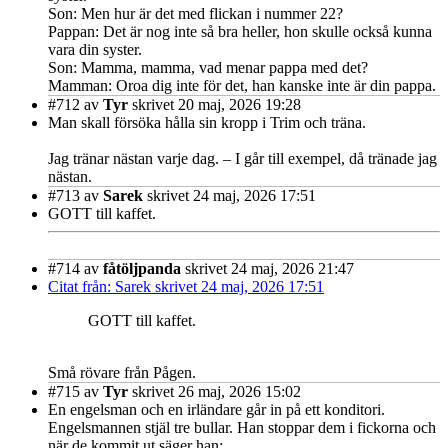
Son: Men hur är det med flickan i nummer 22?
Pappan: Det är nog inte så bra heller, hon skulle också kunna
vara din syster.
Son: Mamma, mamma, vad menar pappa med det?
Mamman: Oroa dig inte för det, han kanske inte är din pappa.
#712
av
Tyr
skrivet 20 maj, 2026 19:28
Man skall försöka hålla sin kropp i Trim och träna.
Jag tränar nästan varje dag. – I går till exempel, då tränade jag
nästan.
#713
av
Sarek
skrivet 24 maj, 2026 17:51
GOTT till kaffet.
#714
av
fåtöljpanda
skrivet 24 maj, 2026 21:47
Citat från: Sarek skrivet 24 maj, 2026 17:51
GOTT till kaffet.
Små rövare från Pågen.
#715
av
Tyr
skrivet 26 maj, 2026 15:02
En engelsman och en irländare går in på ett konditori.
Engelsmannen stjäl tre bullar. Han stoppar dem i fickorna och
när de kommit ut säger han: