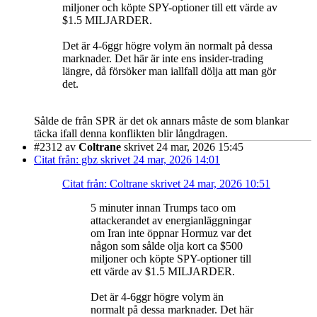
miljoner och köpte SPY-optioner till ett värde av
$1.5 MILJARDER.
Det är 4-6ggr högre volym än normalt på dessa
marknader. Det här är inte ens insider-trading
längre, då försöker man iallfall dölja att man gör
det.
Sålde de från SPR är det ok annars måste de som blankar
täcka ifall denna konflikten blir långdragen.
#2312
av
Coltrane
skrivet 24 mar, 2026 15:45
Citat från: gbz skrivet 24 mar, 2026 14:01
Citat från: Coltrane skrivet 24 mar, 2026 10:51
5 minuter innan Trumps taco om
attackerandet av energianläggningar
om Iran inte öppnar Hormuz var det
någon som sålde olja kort ca $500
miljoner och köpte SPY-optioner till
ett värde av $1.5 MILJARDER.
Det är 4-6ggr högre volym än
normalt på dessa marknader. Det här