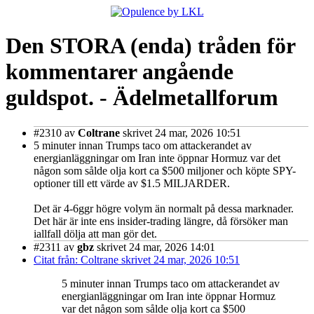
Den STORA (enda) tråden för
kommentarer angående
guldspot. - Ädelmetallforum
#2310
av
Coltrane
skrivet 24 mar, 2026 10:51
5 minuter innan Trumps taco om attackerandet av
energianläggningar om Iran inte öppnar Hormuz var det
någon som sålde olja kort ca $500 miljoner och köpte SPY-
optioner till ett värde av $1.5 MILJARDER.
Det är 4-6ggr högre volym än normalt på dessa marknader.
Det här är inte ens insider-trading längre, då försöker man
iallfall dölja att man gör det.
#2311
av
gbz
skrivet 24 mar, 2026 14:01
Citat från: Coltrane skrivet 24 mar, 2026 10:51
5 minuter innan Trumps taco om attackerandet av
energianläggningar om Iran inte öppnar Hormuz
var det någon som sålde olja kort ca $500