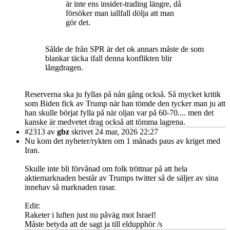
är inte ens insider-trading längre, då
försöker man iallfall dölja att man
gör det.
Sålde de från SPR är det ok annars måste de som
blankar täcka ifall denna konflikten blir
långdragen.
Reserverna ska ju fyllas på nån gång också. Så mycket kritik
som Biden fick av Trump när han tömde den tycker man ju att
han skulle börjat fylla på när oljan var på 60-70.... men det
kanske är medvetet drag också att tömma lagrena.
#2313
av
gbz
skrivet 24 mar, 2026 22:27
Nu kom det nyheter/rykten om 1 månads paus av kriget med
Iran.
Skulle inte bli förvånad om folk tröttnar på att hela
aktiemarknaden består av Trumps twitter så de säljer av sina
innehav så marknaden rasar.
Edit:
Raketer i luften just nu påväg mot Israel!
Måste betyda att de sagt ja till eldupphör /s