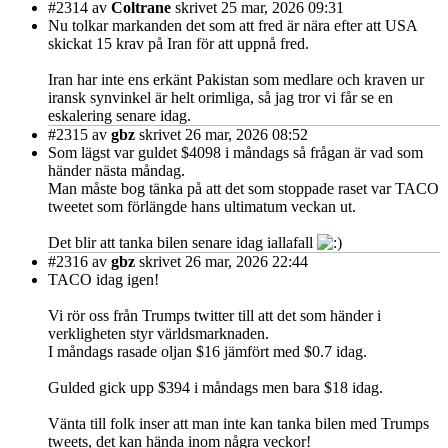
#2314
av
Coltrane
skrivet 25 mar, 2026 09:31
Nu tolkar markanden det som att fred är nära efter att USA
skickat 15 krav på Iran för att uppnå fred.
Iran har inte ens erkänt Pakistan som medlare och kraven ur
iransk synvinkel är helt orimliga, så jag tror vi får se en
eskalering senare idag.
#2315
av
gbz
skrivet 26 mar, 2026 08:52
Som lägst var guldet $4098 i måndags så frågan är vad som
händer nästa måndag.
Man måste bog tänka på att det som stoppade raset var TACO
tweetet som förlängde hans ultimatum veckan ut.
Det blir att tanka bilen senare idag iallafall
#2316
av
gbz
skrivet 26 mar, 2026 22:44
TACO idag igen!
Vi rör oss från Trumps twitter till att det som händer i
verkligheten styr världsmarknaden.
I måndags rasade oljan $16 jämfört med $0.7 idag.
Gulded gick upp $394 i måndags men bara $18 idag.
Vänta till folk inser att man inte kan tanka bilen med Trumps
tweets, det kan hända inom några veckor!