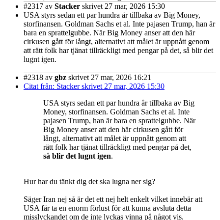
#2317
av
Stacker
skrivet 27 mar, 2026 15:30
USA styrs sedan ett par hundra år tillbaka av Big Money,
storfinansen. Goldman Sachs et al. Inte pajasen Trump, han är
bara en sprattelgubbe. När Big Money anser att den här
cirkusen gått för långt, alternativt att målet är uppnått genom
att rätt folk har tjänat tillräckligt med pengar på det, så blir det
lugnt igen.
#2318
av
gbz
skrivet 27 mar, 2026 16:21
Citat från: Stacker skrivet 27 mar, 2026 15:30
USA styrs sedan ett par hundra år tillbaka av Big
Money, storfinansen. Goldman Sachs et al. Inte
pajasen Trump, han är bara en sprattelgubbe. När
Big Money anser att den här cirkusen gått för
långt, alternativt att målet är uppnått genom att
rätt folk har tjänat tillräckligt med pengar på det,
så blir det lugnt igen
.
Hur har du tänkt dig det ska lugna ner sig?
Säger Iran nej så är det ett nej helt enkelt vilket innebär att
USA får ta en enorm förlust för att kunna avsluta detta
misslyckandet om de inte lyckas vinna på något vis.