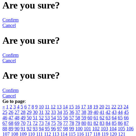
Are you sure?
Confirm
Cancel
Are you sure?
Confirm
Cancel
Are you sure?
Confirm
Cancel
Go to page
:
«
1
2
3
4
5
6
7
8
9
10
11
12
13
14
15
16
17
18
19
20
21
22
23
24
25
26
27
28
29
30
31
32
33
34
35
36
37
38
39
40
41
42
43
44
45
46
47
48
49
50
51
52
53
54
55
56
57
58
59
60
61
62
63
64
65
66
67
68
69
70
71
72
73
74
75
76
77
78
79
80
81
82
83
84
85
86
87
88
89
90
91
92
93
94
95
96
97
98
99
100
101
102
103
104
105
106
107
108
109
110
111
112
113
114
115
116
117
118
119
120
121