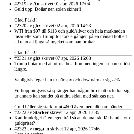
#2319
av
Au
skrivet 01 apr, 2026 17:04
Guld upp, Dollar ner, solen skiner!!
Glad Påsk!!
#2320
av
gbz
skrivet 02 apr, 2026 14:53
WTI från $97 till $113 och guld/silver och hela marknaden
rasar eftersom Trump för första gången på en månad höll ett
tal utan att ljuga så mycket som han brukar.
Glad Påsk!!
#2321
av
gbz
skrivet 07 apr, 2026 16:08
Trump hotar med att utrota hela Iran men ingen tar han seriöst
längre.
Vanligtvis fegar han ur när spx och dow närmar sig -2%.
Förhoppningsvis så spränger han någon bro inatt och drar sig
ur annars kan sundet på andra sidan med stängas ner.
Guld håller sig starkt runt 4600 även med allt som händer.
#2322
av
Stacker
skrivet 12 apr, 2026 17:35
Kan Irankriget få en egen tråd så att denna tråd får handla om
guldpriset?
#2323
av
mega_n
skrivet 12 apr, 2026 17:46