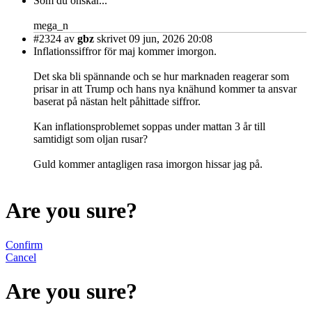
Som du önskar...
mega_n
#2324
av
gbz
skrivet 09 jun, 2026 20:08
Inflationssiffror för maj kommer imorgon.
Det ska bli spännande och se hur marknaden reagerar som
prisar in att Trump och hans nya knähund kommer ta ansvar
baserat på nästan helt påhittade siffror.
Kan inflationsproblemet soppas under mattan 3 år till
samtidigt som oljan rusar?
Guld kommer antagligen rasa imorgon hissar jag på.
Are you sure?
Confirm
Cancel
Are you sure?