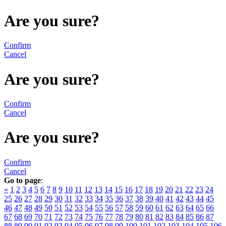
Are you sure?
Confirm
Cancel
Are you sure?
Confirm
Cancel
Are you sure?
Confirm
Cancel
Go to page
:
«
1
2
3
4
5
6
7
8
9
10
11
12
13
14
15
16
17
18
19
20
21
22
23
24
25
26
27
28
29
30
31
32
33
34
35
36
37
38
39
40
41
42
43
44
45
46
47
48
49
50
51
52
53
54
55
56
57
58
59
60
61
62
63
64
65
66
67
68
69
70
71
72
73
74
75
76
77
78
79
80
81
82
83
84
85
86
87
88
89
90
91
92
93
94
95
96
97
98
99
100
101
102
103
104
105
106