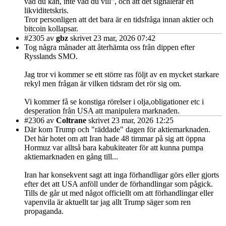
vad du kan, inte vad du vill", och att det signalerar en
likviditetskris.
Tror personligen att det bara är en tidsfråga innan aktier och
bitcoin kollapsar.
#2305
av
gbz
skrivet 23 mar, 2026 07:42
Tog några månader att återhämta oss från dippen efter
Rysslands SMO.
Jag tror vi kommer se ett större ras följt av en mycket starkare
rekyl men frågan är vilken tidsram det rör sig om.
Vi kommer få se konstiga rörelser i olja,obligationer etc i
desperation från USA att manipulera marknaden.
#2306
av
Coltrane
skrivet 23 mar, 2026 12:25
Där kom Trump och "räddade" dagen för aktiemarknaden.
Det här hotet om att Iran hade 48 timmar på sig att öppna
Hormuz var alltså bara kabukiteater för att kunna pumpa
aktiemarknaden en gång till...
Iran har konsekvent sagt att inga förhandligar görs eller gjorts
efter det att USA anföll under de förhandlingar som pågick.
Tills de går ut med något officiellt om att förhandlingar eller
vapenvila är aktuellt tar jag allt Trump säger som ren
propaganda.