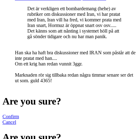
Det är verkligen ett bombardemang (hehe) av
rubriker om diskussioner med Iran, vi har pratat
med Iran, Iran vill ha fred, vi kommer prata med
Iran snart, Hormuz är öppnat snart osv osv.....
Det känns som att nånting i systemet höll på att
gå sönder tidigare och nu har man panik.
Han ska ha haft bra diskussioner med IRAN som påstår att de
inte pratat med han....
Om ett krig han redan vunnit 3ggr.
Marknaden rör sig tillbaka redan några timmar senare ser det
ut som. guld 4365!
Are you sure?
Confirm
Cancel
Are you sure?