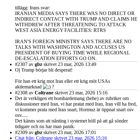
tillägg: Irans svar:
IRANIAN MEDIA SAYS THERE WAS NO DIRECT OR
INDIRECT CONTACT WITH TRUMP AND CLAIMS HE
WITHDREW AFTER THREATENING TO ATTACK
WEST ASIA ENERGY FACILITIES: RTRS
IRAN'S FOREIGN MINISTRY SAYS THERE ARE NO
TALKS WITH WASHINGTON AND ACCUSES US
PRESIDENT OF BUYING TIME WHILE REGIONAL
DE-ESCALATION EFFORTS GO ON.
#2307
av
gbz
skrivet 23 mar, 2026 13:49
Oj Trump börjar bli desperat!
För han ett krig mot Iran eller ett krig möt USAs
aktiemarknad
?
#2308
av
Coltrane
skrivet 23 mar, 2026 15:16
Det är verkligen ett bombardemang (hehe) av rubriker om
diskussioner med Iran, vi har pratat med Iran, Iran vill ha fred,
vi kommer prata med Iran snart, Hormuz är öppnat snart osv
osv.....
Det känns som att nånting i systemet höll på att gå sönder
tidigare och nu har man panik.
#2309
av
gbz
skrivet 23 mar, 2026 17:01
Citat från: Coltrane skrivet 23 mar, 2026 15:16