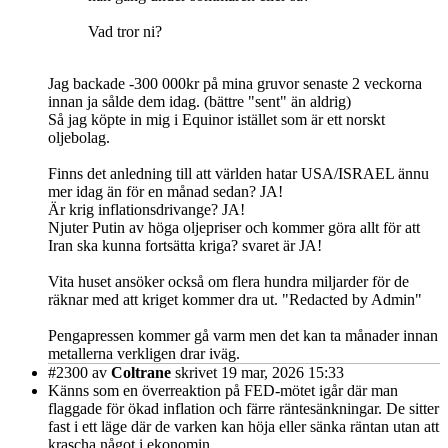
Vad tror ni?
Jag backade -300 000kr på mina gruvor senaste 2 veckorna
innan ja sålde dem idag. (bättre "sent" än aldrig)
Så jag köpte in mig i Equinor istället som är ett norskt
oljebolag.
Finns det anledning till att världen hatar USA/ISRAEL ännu
mer idag än för en månad sedan? JA!
Är krig inflationsdrivange? JA!
Njuter Putin av höga oljepriser och kommer göra allt för att
Iran ska kunna fortsätta kriga? svaret är JA!
Vita huset ansöker också om flera hundra miljarder för de
räknar med att kriget kommer dra ut. "Redacted by Admin"
Pengapressen kommer gå varm men det kan ta månader innan
metallerna verkligen drar iväg.
#2300
av
Coltrane
skrivet 19 mar, 2026 15:33
Känns som en överreaktion på FED-mötet igår där man
flaggade för ökad inflation och färre räntesänkningar. De sitter
fast i ett läge där de varken kan höja eller sänka räntan utan att
krascha något i ekonomin.