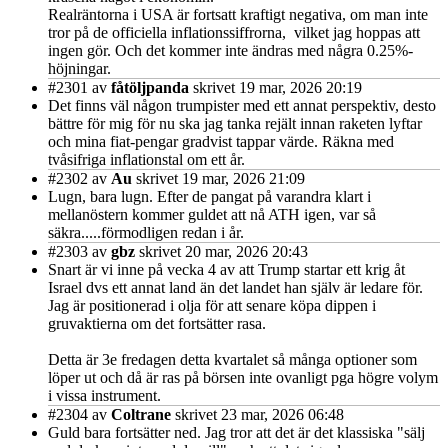
Realräntorna i USA är fortsatt kraftigt negativa, om man inte
tror på de officiella inflationssiffrorna, vilket jag hoppas att
ingen gör. Och det kommer inte ändras med några 0.25%-
höjningar.
#2301
av
fåtöljpanda
skrivet 19 mar, 2026 20:19
Det finns väl någon trumpister med ett annat perspektiv, desto
bättre för mig för nu ska jag tanka rejält innan raketen lyftar
och mina fiat-pengar gradvist tappar värde. Räkna med
tvåsifriga inflationstal om ett år.
#2302
av
Au
skrivet 19 mar, 2026 21:09
Lugn, bara lugn. Efter de pangat på varandra klart i
mellanöstern kommer guldet att nå ATH igen, var så
säkra.....förmodligen redan i år.
#2303
av
gbz
skrivet 20 mar, 2026 20:43
Snart är vi inne på vecka 4 av att Trump startar ett krig åt
Israel dvs ett annat land än det landet han själv är ledare för.
Jag är positionerad i olja för att senare köpa dippen i
gruvaktierna om det fortsätter rasa.
Detta är 3e fredagen detta kvartalet så många optioner som
löper ut och då är ras på börsen inte ovanligt pga högre volym
i vissa instrument.
#2304
av
Coltrane
skrivet 23 mar, 2026 06:48
Guld bara fortsätter ned. Jag tror att det är det klassiska "sälj