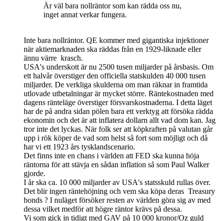
Är väl bara nollräntor som kan rädda oss nu,
inget annat verkar fungera.
Inte bara nollräntor. QE kommer med gigantiska injektioner
när aktiemarknaden ska räddas från en 1929-liknade eller
ännu värre krasch.
USA's underskott är nu 2500 tusen miljarder på årsbasis. Om
ett halvår överstiger den officiella statskulden 40 000 tusen
miljarder. De verkliga skulderna om man räknar in framtida
utlovade utbetalningar är mycket större. Räntekostnaden med
dagens ränteläge överstiger försvarskostnaderna. I detta läget
har de på andra sidan pölen bara ett verktyg att försöka rädda
ekonomin och det är att inflatera dollarn allt vad dom kan. Jag
tror inte det lyckas. När folk ser att köpkraften på valutan går
upp i rök köper de vad som helst så fort som möjligt och då
har vi ett 1923 års tysklandscenario.
Det finns inte en chans i världen att FED ska kunna höja
räntorna för att stävja en sådan inflation så som Paul Walker
gjorde.
I år ska ca. 10 000 miljarder av USA's statsskuld rullas över.
Det blir ingen räntehöjning och vem ska köpa deras Treasury
bonds ? I nuläget försöker resten av världen göra sig av med
dessa vilket medför att högre räntor krävs på dessa.
Vi som gick in tidigt med GAV på 10 000 kronor/Oz guld