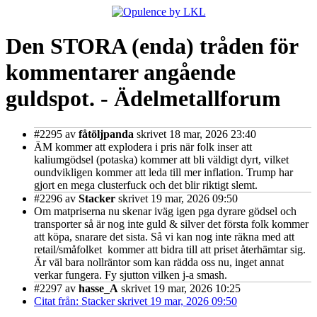
Den STORA (enda) tråden för
kommentarer angående
guldspot. - Ädelmetallforum
#2295
av
fåtöljpanda
skrivet 18 mar, 2026 23:40
ÄM kommer att explodera i pris när folk inser att
kaliumgödsel (potaska) kommer att bli väldigt dyrt, vilket
oundvikligen kommer att leda till mer inflation. Trump har
gjort en mega clusterfuck och det blir riktigt slemt.
#2296
av
Stacker
skrivet 19 mar, 2026 09:50
Om matpriserna nu skenar iväg igen pga dyrare gödsel och
transporter så är nog inte guld & silver det första folk kommer
att köpa, snarare det sista. Så vi kan nog inte räkna med att
retail/småfolket kommer att bidra till att priset återhämtar sig.
Är väl bara nollräntor som kan rädda oss nu, inget annat
verkar fungera. Fy sjutton vilken j-a smash.
#2297
av
hasse_A
skrivet 19 mar, 2026 10:25
Citat från: Stacker skrivet 19 mar, 2026 09:50