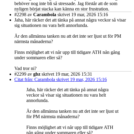
behöver nog inte bli så stressade. Jag förstår att de som
nyligen börjat stacka kan känna en stor frustration.
#2298
av
Carambola
skrivet 19 mar, 2026 15:16
Jaha, här räcker det att tänka på annat några veckor så visar
sig situationen nu vara helt annorlunda.
Är den allmänna tanken nu att det inte ser ljust ut för PM
närmsta månaderna?
Finns möjlighet att vi når upp till tidigare ATH nån gång
under sommaren eller så?
Vad tror ni?
#2299
av
gbz
skrivet 19 mar, 2026 15:31
Citat från: Carambola skrivet 19 mar, 2026 15:16
Jaha, här räcker det att tänka på annat några
veckor så visar sig situationen nu vara helt
annorlunda.
Är den allmänna tanken nu att det inte ser ljust ut
för PM närmsta månaderna?
Finns möjlighet att vi når upp till tidigare ATH
nån gång under sommaren eller så?