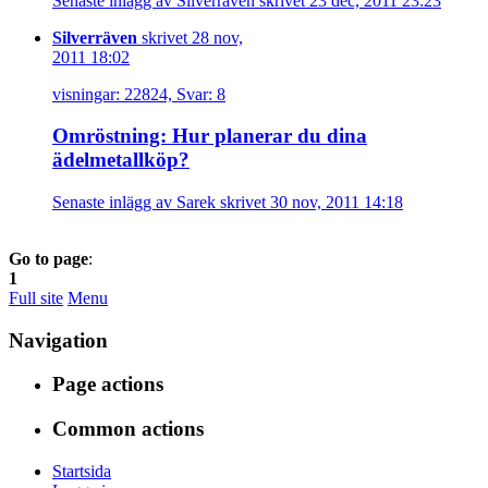
Senaste inlägg av Silverräven skrivet 23 dec, 2011 23:23
Silverräven
skrivet 28 nov,
2011 18:02
visningar: 22824, Svar: 8
Omröstning: Hur planerar du dina
ädelmetallköp?
Senaste inlägg av Sarek skrivet 30 nov, 2011 14:18
Go to page
:
1
Full site
Menu
Navigation
Page actions
Common actions
Startsida