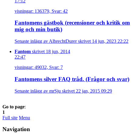
17:12
visningar: 136379, Svar: 42
Fantomens gästbok (recensioner och kritik om
mig och min butik)
Senaste inlägg av AlbrechtDurer skrivet 14 jun, 2023 22:22
Fantom
skrivet 18 jun, 2014
22:47
visningar: 49032, Svar: 7
Fantomens silver FAQ tråd. (Frågor och svar)
Senaste inlägg av mrSju skrivet 22 jan, 2015 09:29
Go to page
:
1
Full site
Menu
Navigation