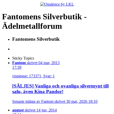
Fantomens Silverbutik -
Ädelmetallforum
Fantomens Silverbutik
Sticky Topics
Fantom
skrivet 04 mar, 2013
17:39
visningar: 173371, Svar: 1
[SÄLJES] Vanliga och ovanliga silvermynt till
salu, även Kina Pandor!
Senaste inlägg av Fantom skrivet 30 maj, 2026 18:10
august
skrivet 14 jun, 2014