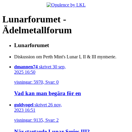
Lunarforumet -
Ädelmetallforum
Lunarforumet
Diskussion om Perth Mint's Lunar I, II & III myntserie.
dmannen74
skrivet 30 sep,
2025 16:50
visningar: 5970, Svar: 0
Vad kan man begära för en
guldvogel
skrivet 26 nov,
2023 16:51
visningar: 9135, Svar: 2
När startarde Lunar Series III?