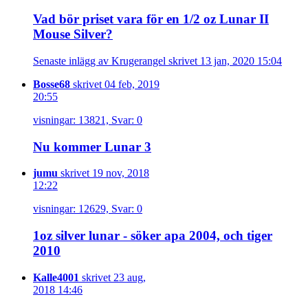
Vad bör priset vara för en 1/2 oz Lunar II
Mouse Silver?
Senaste inlägg av Krugerangel skrivet 13 jan, 2020 15:04
Bosse68
skrivet 04 feb, 2019
20:55
visningar: 13821, Svar: 0
Nu kommer Lunar 3
jumu
skrivet 19 nov, 2018
12:22
visningar: 12629, Svar: 0
1oz silver lunar - söker apa 2004, och tiger
2010
Kalle4001
skrivet 23 aug,
2018 14:46