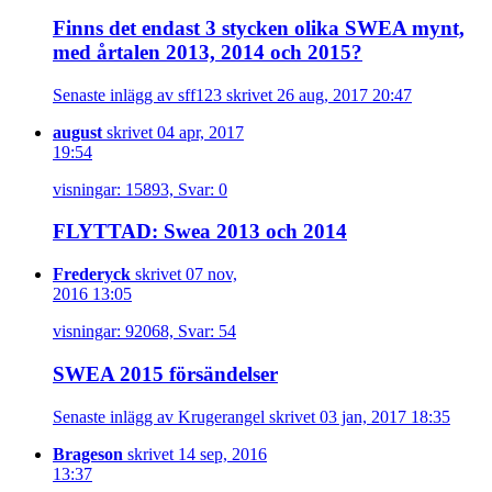
Finns det endast 3 stycken olika SWEA mynt,
med årtalen 2013, 2014 och 2015?
Senaste inlägg av sff123 skrivet 26 aug, 2017 20:47
august
skrivet 04 apr, 2017
19:54
visningar: 15893, Svar: 0
FLYTTAD: Swea 2013 och 2014
Frederyck
skrivet 07 nov,
2016 13:05
visningar: 92068, Svar: 54
SWEA 2015 försändelser
Senaste inlägg av Krugerangel skrivet 03 jan, 2017 18:35
Brageson
skrivet 14 sep, 2016
13:37