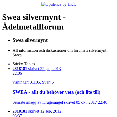
Swea silvermynt -
Ädelmetallforum
Swea silvermynt
All information och diskussioner om forumets silvermynt
Swea.
Sticky Topics
2818181
skrivet 25 jan, 2013
22:06
visningar: 31105, Svar: 5
SWEA - allt du behöver veta (och lite till)
Senaste inlägg av Krugerangel skrivet 05 okt, 2017 22:40
2818181
skrivet 12 sep, 2012
03:37