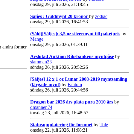
onsdag 29, juli 2026, 21:18:45
Säljes : Guldmynt 20 kronor
by
zodiac
onsdag 29, juli 2026, 16:41:53
(Såld)[Säljes]: 3,5 oz silvermynt till paketpris
by
Mange
onsdag 29, juli 2026, 01:39:11
h andra former
Avslutad Auktion Riksbankens myntpåse
by
slamman23
söndag 26, juli 2026, 20:52:26
[Säljes] 12 x 1 oz Lunar 2008-2019 myntsamling
(färgade mynt)
by
Fantom
söndag 26, juli 2026, 20:44:56
Dragon bar 2026 års plata pura 2010 års
by
dmannen74
torsdag 23, juli 2026, 16:48:57
Statusuppdatering för forumet
by
Tole
onsdag 22, juli 2026, 11:08:21