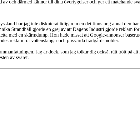
ad av och därmed känner till dina övertygelser och ger ett matchande sv
yssland har jag inte diskuterat tidigare men det finns nog annat den ha
nnika Strandhäll gjorde en grej av att Dagens Industri gjorde reklam fö
ade detta med en skärmdump. Hon hade missat att Google-annonser basera
sades reklam för vattenslangar och prisvärda trädgårdsmöbler.
mmanfattningen. Jag är dock, som jag tolkar dig också, rätt trött på att 
sten av svaret.