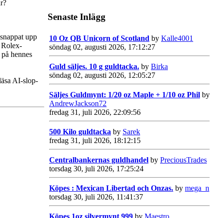
ar?
Senaste Inlägg
r snappat upp
10 Oz QB Unicorn of Scotland
by
Kalle4001
r Rolex-
söndag 02, augusti 2026, 17:12:27
s på hennes
Guld säljes. 10 g guldtacka.
by
Birka
söndag 02, augusti 2026, 12:05:27
läsa AI-slop-
Säljes Guldmynt: 1/20 oz Maple + 1/10 oz Phil
by
AndrewJackson72
fredag 31, juli 2026, 22:09:56
500 Kilo guldtacka
by
Sarek
fredag 31, juli 2026, 18:12:15
Centralbankernas guldhandel
by
PreciousTrades
torsdag 30, juli 2026, 17:25:24
Köpes : Mexican Libertad och Onzas.
by
mega_n
torsdag 30, juli 2026, 11:41:37
Köpes 1oz silvermynt 999
by
Maestro