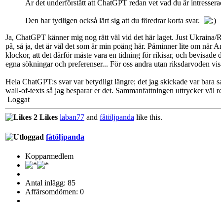
Är det underförstått att ChatGPT redan vet vad du är intresser
Den har tydligen också lärt sig att du föredrar korta svar.
Ja, ChatGPT känner mig nog rätt väl vid det här laget. Just Ukraina/R
på, så ja, det är väl det som är min poäng här. Påminner lite om när A
klockor, att det därför måste vara en tidning för rikisar, och bevis
egna sökningar och preferenser... För oss andra utan riksdarvoden vi
Hela ChatGPT:s svar var betydligt längre; det jag skickade var bara sa
wall-of-texts så jag besparar er det. Sammanfattningen uttrycker väl re
Loggat
2 Likes
laban77
and
fåtöljpanda
like this.
fåtöljpanda
Kopparmedlem
Antal inlägg: 85
Affärsomdömen: 0