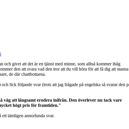
5
an och givet att det är en tjänst med minne, som alltså kommer ihåg
mer den att svara vad den tror att du vill höra för att få dig att stanna
are, de där chattbottarna.
 fick följande svar (trots att jag frågade på engelska så svarar den p
å väg att långsamt erodera inifrån. Den överlever nu tack vare
mycket högt pris för framtiden."
 ett tämligen annorlunda svar.