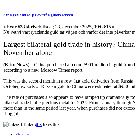
SV: Ryzzland säljer av från guldreserven
«
Svar #33 skrivet:
tisdag 23, december 2025, 19:08:15 »
Nu vet vi vart ryzzlands guld tar vägen och varför det inte påverkar
Largest bilateral gold trade in history? Chin
November alone
(Kitco News) – China purchased a record $961 million in gold from Ru
according to a new Moscow Times report.
This was the second month in a row that gold deliveries from Russia 
October, exports of Russian gold to China were estimated at $930 mil
The rate of purchases also appears to have ramped up dramatically to
bilateral trade in the precious metal for 2025: From January through 
more than in the same period last year, when purchases did not excee
Loggat
1 Like
gbz
likes this.
Skriv ut