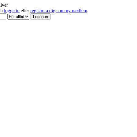
ilver
och
logga in
eller
registrera dig som ny medlem
.