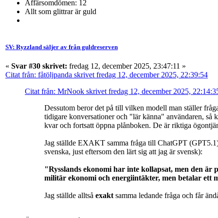
Affärsomdömen: 12
Allt som glittrar är guld
SV: Ryzzland säljer av från guldreserven
«
Svar #30 skrivet:
fredag 12, december 2025, 23:47:11 »
Citat från: fåtöljpanda skrivet fredag 12, december 2025, 22:39:54
Citat från: MrNook skrivet fredag 12, december 2025, 22:14:3
Dessutom beror det på till vilken modell man ställer fråg
tidigare konversationer och "lär känna" användaren, så kom
kvar och fortsatt öppna plånboken. De är riktiga ögontjän
Jag ställde EXAKT samma fråga till ChatGPT (GPT5.1) och
svenska, just eftersom den lärt sig att jag är svensk):
"Rysslands ekonomi har inte kollapsat, men den är p
militär ekonomi och energiintäkter, men betalar ett 
Jag ställde alltså
exakt
samma ledande fråga och får ändå