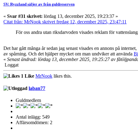
SV: Ryzzland säljer av från guldreserven
«
Svar #31 skrivet:
lördag 13, december 2025, 19:23:37 »
Citat från: MrNook skrivet fredag 12, december 2025, 23:47:11
För oss andra utan riksdarvoden visades reklam för vattenslang
Det har gått många år sedan jag senast visades en annons på internet
av spårning. Och det hjälper mycket om man undviker att använda
B
«
Senast ändrad: lördag 13, december 2025, 19:25:27 av fåtöljpand
Loggat
1 Like
MrNook
likes this.
laban77
Guldmedlem
Antal inlägg: 549
Affärsomdömen: 2