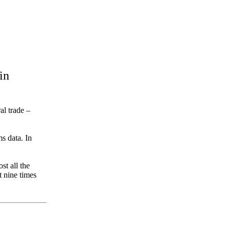
in
al trade –
s data. In
st all the
t nine times