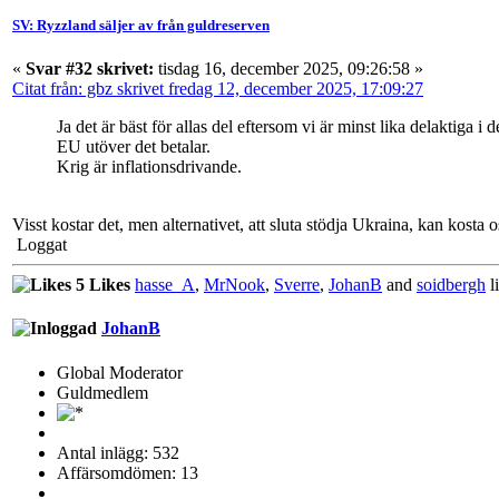
SV: Ryzzland säljer av från guldreserven
«
Svar #32 skrivet:
tisdag 16, december 2025, 09:26:58 »
Citat från: gbz skrivet fredag 12, december 2025, 17:09:27
Ja det är bäst för allas del eftersom vi är minst lika delaktiga i
EU utöver det betalar.
Krig är inflationsdrivande.
Visst kostar det, men alternativet, att sluta stödja Ukraina, kan kosta
Loggat
5 Likes
hasse_A
,
MrNook
,
Sverre
,
JohanB
and
soidbergh
li
JohanB
Global Moderator
Guldmedlem
Antal inlägg: 532
Affärsomdömen: 13