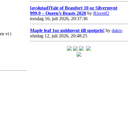
[avslutad]Yale of Beaufort 10 oz Silvermynt
999,9 – Queen’s Beasts 2020
by
Rixen82
torsdag 16, juli 2026, 20:37:36
Maple leaf 1oz guldmynt till spotpris!
by
dakro
en vi i
söndag 12, juli 2026, 20:48:25