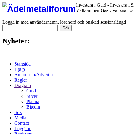
Investera i Guld - Investera i S
Välkommen
Gäst
. Var snäll 
Logga in med användarnamn, lösenord och önskad sessionslängd
Nyheter:
Startsida
Hjälp
Annonsera/Advertise
Regler
Diagram
Guld
Silver
Platina
Bitcoin
Sök
Media
Contact
Logga in
Registrera