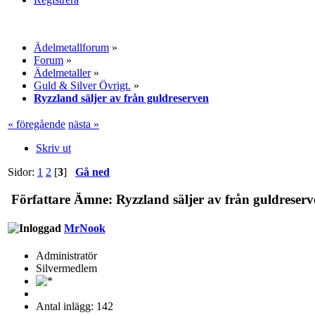
Ädelmetallforum
»
Forum
»
Ädelmetaller
»
Guld & Silver Övrigt.
»
Ryzzland säljer av från guldreserven
« föregående
nästa »
Skriv ut
Sidor:
1
2
[
3
]
Gå ned
Författare
Ämne: Ryzzland säljer av från guldreserv
MrNook
Administratör
Silvermedlem
Antal inlägg: 142