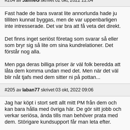
#204
av
JanneG
skrivet 02 okt, 2022 22:04
Fast hade de bara svarat lite annorlunda hade ju
tilliten kunnat byggas, men de var uppenbarligen
inte intresserade. Det var bra att få veta det direkt.
Det finns inget seriöst företag som svarar så eller
som bryr sig så lite om sina kundrelationer. Det
förstår nog alla.
Men pga deras billiga priser är väl folk beredda att
låta dem komma undan med det. Men när det väl
blir nåt tjafs med dem sitter ni på pottan...
#205
av
laban77
skrivet 03 okt, 2022 09:06
Jag har köpt i stort sett allt mitt PM från dem och
kan bara hålla med övriga här. De gör sitt jobb och
verkar seriösa, ända tills man behöver prata med
dem. Störigare kundsupport får man leta efter.