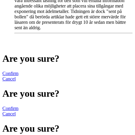
vara intressant läsning för den som vill erhålla information
angående olika möjligheter att placera sina tillgångar med
exponering mot ädelmetaller. Tidningen är dock "sent på
bollen" då berörda artiklar hade gett ett större mervärde för
läsaren om de presenterats för drygt 10 år sedan men bättre
sent än aldrig.
Are you sure?
Confirm
Cancel
Are you sure?
Confirm
Cancel
Are you sure?