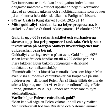
Det intressantaste i krönikan är obligationsindex kontra
obligaitonsräntorna - hur det uppstår en negativ korrelation
skapad av centralbankerna och ett obligationsrally som bygger
på att räntorna hela tiden ska åka ner. Farligt och bissart.
#49
av
Cash Is King
skrivet 16 okt, 2025 21:14
Mitt i guldrallyt - storbankerna höjer prognoserna.
En
artikel av Annelie Östlund, Aktiespararna, 16 oktober 2025.
Guld är upp 60% sedan årsskiftet och storbankerna
skruvar upp sina prisprognoser i rask takt. Och lyssnar
investerarna på Morgan Stanleys investeringschef har
guldruschen bara börjat.
Guldrallyt visar inga tecken på att avta. Guld är upp 60%
sedan årsskiftet och handlas nu till 4 202 dollar per uns.
Flera faktorer ligger bakom uppgången – däribland
omfattande centralbanksinköp.
”Framför allt är det kinesiska centralbanken som köper. Men
även vissa europeiska centralbanker har börjat öka på sina
guldreserver – däribland Polen. Än så länge tillhör de inte de
största köparna, men det vi ser är ett trendbrott”, säger Eric
Strand, grundare av AuAg Fonder och förvaltare av fyra
ädelmetallfonder.
Varför köper Polens centralbank guld?
”Man kan väl säga att Polen vaknat upp till en ny realitet.
Man upplever ett hot från Ryssland och Natomedlemmen