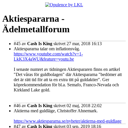
Aktiespararna -
Ädelmetallforum
#45
av
Cash Is King
skrivet 27 mar, 2018 16:13
Aktiespararna talar om inflationsvåg.
https://www.youtube.com/watch?v=1-
LkK3X4aWU&feature=youtu.be
I senaste numret av tidningen Aktiespararen finns en artikel
"Det våras för guldbolagen" där Aktiespararna "bedömer att
det är rätt tid för att ta en extra titt på guldaktier". Ger
köprekommendation för bl.a. Semafo, Franco-Nevada och
Kirkland Lake gold.
#46
av
Cash Is King
skrivet 02 maj, 2018 22:02
Aktierna med guldläge, Christoffer Ahnemark.
https://www.aktiespararna.se/nyheter/aktierna-med-guldlage
#47
av
Cash Is King
skrivet 03 sep, 2019 18:16