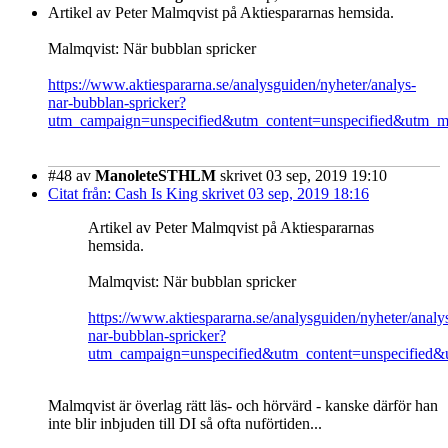
Artikel av Peter Malmqvist på Aktiespararnas hemsida.
Malmqvist: När bubblan spricker
https://www.aktiespararna.se/analysguiden/nyheter/analys-
nar-bubblan-spricker?
utm_campaign=unspecified&utm_content=unspecified&utm_
#48
av
ManoleteSTHLM
skrivet 03 sep, 2019 19:10
Citat från: Cash Is King skrivet 03 sep, 2019 18:16
Artikel av Peter Malmqvist på Aktiespararnas
hemsida.
Malmqvist: När bubblan spricker
https://www.aktiespararna.se/analysguiden/nyheter/analy
nar-bubblan-spricker?
utm_campaign=unspecified&utm_content=unspecified
Malmqvist är överlag rätt läs- och hörvärd - kanske därför han
inte blir inbjuden till DI så ofta nuförtiden...