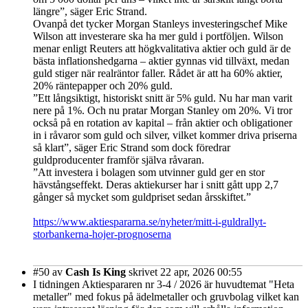
längre”, säger Eric Strand.
Ovanpå det tycker Morgan Stanleys investeringschef Mike
Wilson att investerare ska ha mer guld i portföljen. Wilson
menar enligt Reuters att högkvalitativa aktier och guld är de
bästa inflationshedgarna – aktier gynnas vid tillväxt, medan
guld stiger när realräntor faller. Rådet är att ha 60% aktier,
20% räntepapper och 20% guld.
”Ett långsiktigt, historiskt snitt är 5% guld. Nu har man varit
nere på 1%. Och nu pratar Morgan Stanley om 20%. Vi tror
också på en rotation av kapital – från aktier och obligationer
in i råvaror som guld och silver, vilket kommer driva priserna
så klart”, säger Eric Strand som dock föredrar
guldproducenter framför själva råvaran.
”Att investera i bolagen som utvinner guld ger en stor
hävstångseffekt. Deras aktiekurser har i snitt gått upp 2,7
gånger så mycket som guldpriset sedan årsskiftet.”
https://www.aktiespararna.se/nyheter/mitt-i-guldrallyt-
storbankerna-hojer-prognoserna
#50
av
Cash Is King
skrivet 22 apr, 2026 00:55
I tidningen Aktiespararen nr 3-4 / 2026 är huvudtemat "Heta
metaller" med fokus på ädelmetaller och gruvbolag vilket kan