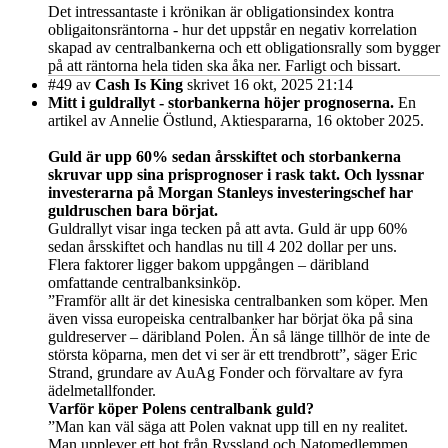
Det intressantaste i krönikan är obligationsindex kontra
obligaitonsräntorna - hur det uppstår en negativ korrelation
skapad av centralbankerna och ett obligationsrally som bygger
på att räntorna hela tiden ska åka ner. Farligt och bissart.
#49
av
Cash Is King
skrivet 16 okt, 2025 21:14
Mitt i guldrallyt - storbankerna höjer prognoserna.
En
artikel av Annelie Östlund, Aktiespararna, 16 oktober 2025.
Guld är upp 60% sedan årsskiftet och storbankerna
skruvar upp sina prisprognoser i rask takt. Och lyssnar
investerarna på Morgan Stanleys investeringschef har
guldruschen bara börjat.
Guldrallyt visar inga tecken på att avta. Guld är upp 60%
sedan årsskiftet och handlas nu till 4 202 dollar per uns.
Flera faktorer ligger bakom uppgången – däribland
omfattande centralbanksinköp.
”Framför allt är det kinesiska centralbanken som köper. Men
även vissa europeiska centralbanker har börjat öka på sina
guldreserver – däribland Polen. Än så länge tillhör de inte de
största köparna, men det vi ser är ett trendbrott”, säger Eric
Strand, grundare av AuAg Fonder och förvaltare av fyra
ädelmetallfonder.
Varför köper Polens centralbank guld?
”Man kan väl säga att Polen vaknat upp till en ny realitet.
Man upplever ett hot från Ryssland och Natomedlemmen