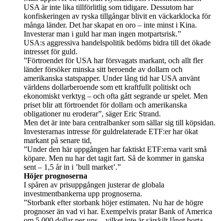
USA är inte lika tillförlitlig som tidigare. Dessutom har
konfiskeringen av ryska tillgångar blivit en väckarklocka för
många länder. Det har skapat en oro – inte minst i Kina.
Investerar man i guld har man ingen motpartsrisk.”
USA:s aggressiva handelspolitik bedöms bidra till det ökade
intresset för guld.
”Förtroendet för USA har försvagats markant, och allt fler
länder försöker minska sitt beroende av dollarn och
amerikanska statspapper. Under lång tid har USA använt
världens dollarberoende som ett kraftfullt politiskt och
ekonomiskt verktyg – och ofta gått segrande ur spelet. Men
priset blir att förtroendet för dollarn och amerikanska
obligationer nu eroderar”, säger Eric Strand.
Men det är inte bara centralbanker som sällar sig till köpsidan.
Investerarnas intresse för guldrelaterade ETF:er har ökat
markant på senare tid,
”Under den här uppgången har faktiskt ETF:erna varit små
köpare. Men nu har det tagit fart. Så de kommer in ganska
sent – 1,5 år in i ’bull market’.”
Höjer prognoserna
I spåren av prisuppgången justerar de globala
investmentbankerna upp prognoserna.
”Storbank efter storbank höjer estimaten. Nu har de högre
prognoser än vad vi har. Exempelvis pratar Bank of America
om 5 000 dollar per uns – vilket inte är särskilt långt borta