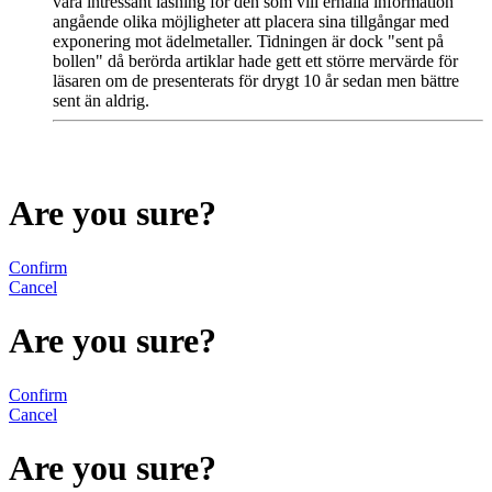
vara intressant läsning för den som vill erhålla information
angående olika möjligheter att placera sina tillgångar med
exponering mot ädelmetaller. Tidningen är dock "sent på
bollen" då berörda artiklar hade gett ett större mervärde för
läsaren om de presenterats för drygt 10 år sedan men bättre
sent än aldrig.
Are you sure?
Confirm
Cancel
Are you sure?
Confirm
Cancel
Are you sure?