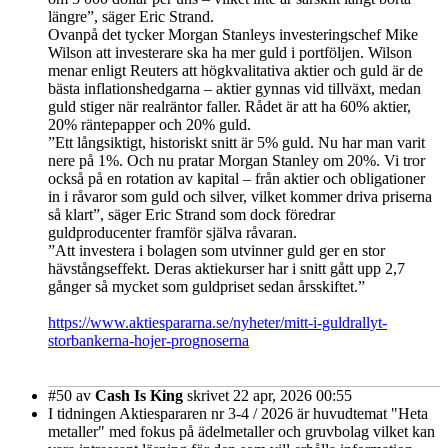
längre”, säger Eric Strand.
Ovanpå det tycker Morgan Stanleys investeringschef Mike
Wilson att investerare ska ha mer guld i portföljen. Wilson
menar enligt Reuters att högkvalitativa aktier och guld är de
bästa inflationshedgarna – aktier gynnas vid tillväxt, medan
guld stiger när realräntor faller. Rådet är att ha 60% aktier,
20% räntepapper och 20% guld.
”Ett långsiktigt, historiskt snitt är 5% guld. Nu har man varit
nere på 1%. Och nu pratar Morgan Stanley om 20%. Vi tror
också på en rotation av kapital – från aktier och obligationer
in i råvaror som guld och silver, vilket kommer driva priserna
så klart”, säger Eric Strand som dock föredrar
guldproducenter framför själva råvaran.
”Att investera i bolagen som utvinner guld ger en stor
hävstångseffekt. Deras aktiekurser har i snitt gått upp 2,7
gånger så mycket som guldpriset sedan årsskiftet.”
https://www.aktiespararna.se/nyheter/mitt-i-guldrallyt-
storbankerna-hojer-prognoserna
#50
av
Cash Is King
skrivet 22 apr, 2026 00:55
I tidningen Aktiespararen nr 3-4 / 2026 är huvudtemat "Heta
metaller" med fokus på ädelmetaller och gruvbolag vilket kan