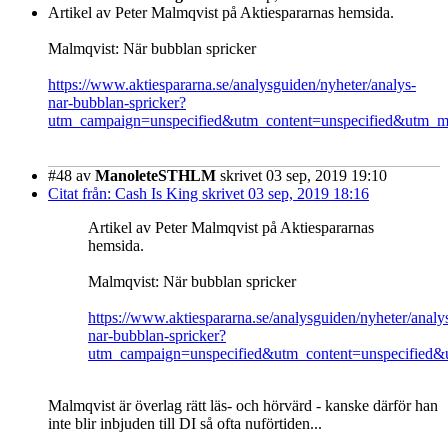
Artikel av Peter Malmqvist på Aktiespararnas hemsida.
Malmqvist: När bubblan spricker
https://www.aktiespararna.se/analysguiden/nyheter/analys-
nar-bubblan-spricker?
utm_campaign=unspecified&utm_content=unspecified&utm_
#48
av
ManoleteSTHLM
skrivet 03 sep, 2019 19:10
Citat från: Cash Is King skrivet 03 sep, 2019 18:16
Artikel av Peter Malmqvist på Aktiespararnas
hemsida.
Malmqvist: När bubblan spricker
https://www.aktiespararna.se/analysguiden/nyheter/analy
nar-bubblan-spricker?
utm_campaign=unspecified&utm_content=unspecified
Malmqvist är överlag rätt läs- och hörvärd - kanske därför han
inte blir inbjuden till DI så ofta nuförtiden...