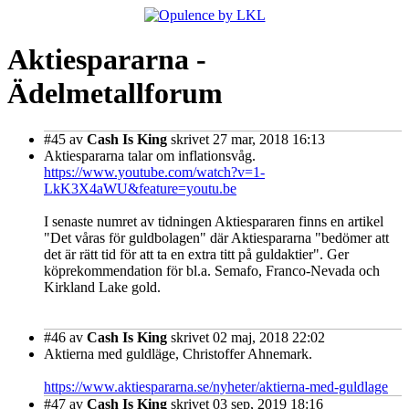
Aktiespararna -
Ädelmetallforum
#45
av
Cash Is King
skrivet 27 mar, 2018 16:13
Aktiespararna talar om inflationsvåg.
https://www.youtube.com/watch?v=1-
LkK3X4aWU&feature=youtu.be
I senaste numret av tidningen Aktiespararen finns en artikel
"Det våras för guldbolagen" där Aktiespararna "bedömer att
det är rätt tid för att ta en extra titt på guldaktier". Ger
köprekommendation för bl.a. Semafo, Franco-Nevada och
Kirkland Lake gold.
#46
av
Cash Is King
skrivet 02 maj, 2018 22:02
Aktierna med guldläge, Christoffer Ahnemark.
https://www.aktiespararna.se/nyheter/aktierna-med-guldlage
#47
av
Cash Is King
skrivet 03 sep, 2019 18:16