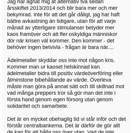
Jag har ägnat mig åt alternativ två sedan
årsskiftet 2013/2014 och blir bara mer och mer
bekymrad. Inte för att det går dåligt, jag har haft
bättre avkastning än tidigare, utan för att varje
månad av ytterligare stimulanser betyder mer
kaos framöver och att fler oskyldiga människor
dör när krisen väl kommer. Den kommer - det
behöver ingen betvivla - frågan är bara när....
Ädelmetaller skyddar oss inte mot någon kris.
Kommer man ur kaoset helskinnad kan
ädelmetaller bidra till positiv värdeöverföring eller
åtminstone bibehållande av värde. Överleva
måste man göra på annat sätt och till skillnad mot
vad många preppers tror så gör man det inte i
första hand genom egen försorg utan genom
solidaritet och samarbete.
Det är en mycket obehaglig tid vi står inför och det
förstår centralbankerna. Det är därför de gör allt
de kan för att hålla oss över ytan. Vad de inte