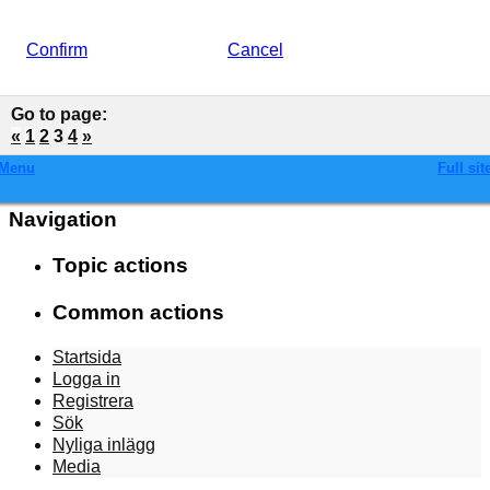
Confirm
Cancel
Go to page
:
«
1
2
3
4
»
Menu
Full sit
Navigation
Topic actions
Common actions
Startsida
Logga in
Registrera
Sök
Nyliga inlägg
Media