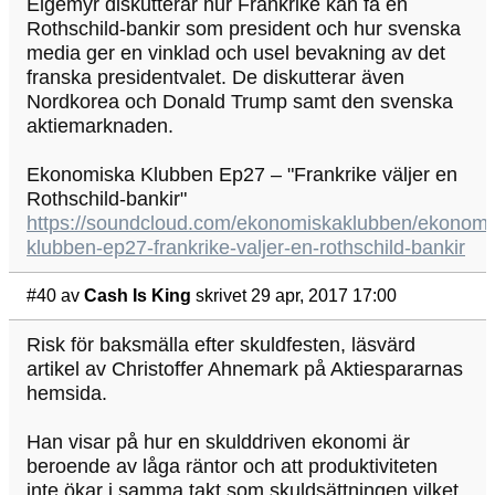
Elgemyr diskutterar hur Frankrike kan få en
Rothschild-bankir som president och hur svenska
media ger en vinklad och usel bevakning av det
franska presidentvalet. De diskutterar även
Nordkorea och Donald Trump samt den svenska
aktiemarknaden.
Ekonomiska Klubben Ep27 – "Frankrike väljer en
Rothschild-bankir"
https://soundcloud.com/ekonomiskaklubben/ekonomi
klubben-ep27-frankrike-valjer-en-rothschild-bankir
#40
av
Cash Is King
skrivet 29 apr, 2017 17:00
Risk för baksmälla efter skuldfesten, läsvärd
artikel av Christoffer Ahnemark på Aktiespararnas
hemsida.
Han visar på hur en skulddriven ekonomi är
beroende av låga räntor och att produktiviteten
inte ökar i samma takt som skuldsättningen vilket