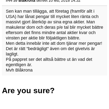
#44
av
Blåkrona
skrivet 10 feb, 2018 14:32
Sen kan man tillägga, att företag (framför allt i
USA) har lånat pengar till mycket liten ränta och
massivt gjort återköp av sina egna aktier. Man
makulerar dom och deras p/e tal blir mycket bättre
eftersom det finns mindre antal aktier kvar och
vinsten per aktie blir följaktligen bättre.
Men detta innebär inte att dom tjänar mer pengar!
Det är rätt "bedrägligt" även om det givetvis är
lagligt.
På pappret ser det alltså bättre ut än vad det
egentligen är.
Mvh Blåkrona
Are you sure?