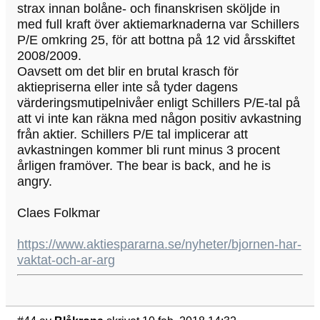
strax innan bolåne- och finanskrisen sköljde in
med full kraft över aktiemarknaderna var Schillers
P/E omkring 25, för att bottna på 12 vid årsskiftet
2008/2009.
Oavsett om det blir en brutal krasch för
aktiepriserna eller inte så tyder dagens
värderingsmutipelnivåer enligt Schillers P/E-tal på
att vi inte kan räkna med någon positiv avkastning
från aktier. Schillers P/E tal implicerar att
avkastningen kommer bli runt minus 3 procent
årligen framöver. The bear is back, and he is
angry.
Claes Folkmar
https://www.aktiespararna.se/nyheter/bjornen-har-
vaktat-och-ar-arg