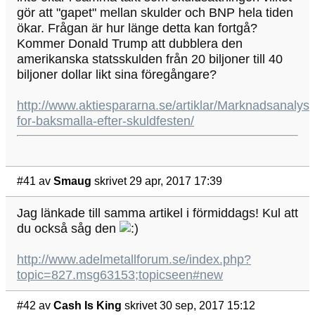
gör att "gapet" mellan skulder och BNP hela tiden
ökar. Frågan är hur länge detta kan fortgå?
Kommer Donald Trump att dubblera den
amerikanska statsskulden från 20 biljoner till 40
biljoner dollar likt sina föregångare?
http://www.aktiespararna.se/artiklar/Marknadsanalyse
for-baksmalla-efter-skuldfesten/
#41
av
Smaug
skrivet 29 apr, 2017 17:39
Jag länkade till samma artikel i förmiddags! Kul att
du också såg den
http://www.adelmetallforum.se/index.php?
topic=827.msg63153;topicseen#new
#42
av
Cash Is King
skrivet 30 sep, 2017 15:12