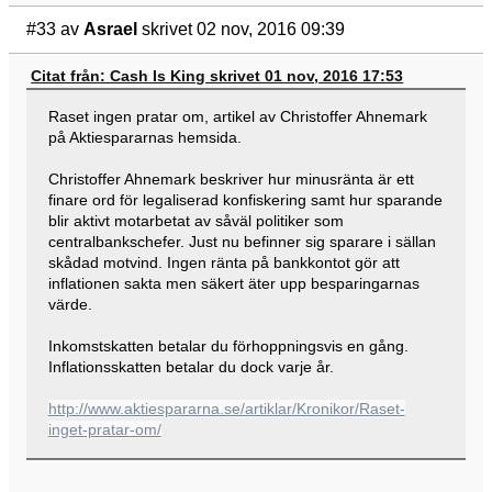
#33
av
Asrael
skrivet 02 nov, 2016 09:39
Citat från: Cash Is King skrivet 01 nov, 2016 17:53
Raset ingen pratar om, artikel av Christoffer Ahnemark
på Aktiespararnas hemsida.
Christoffer Ahnemark beskriver hur minusränta är ett
finare ord för legaliserad konfiskering samt hur sparande
blir aktivt motarbetat av såväl politiker som
centralbankschefer. Just nu befinner sig sparare i sällan
skådad motvind. Ingen ränta på bankkontot gör att
inflationen sakta men säkert äter upp besparingarnas
värde.
Inkomstskatten betalar du förhoppningsvis en gång.
Inflationsskatten betalar du dock varje år.
http://www.aktiespararna.se/artiklar/Kronikor/Raset-
inget-pratar-om/