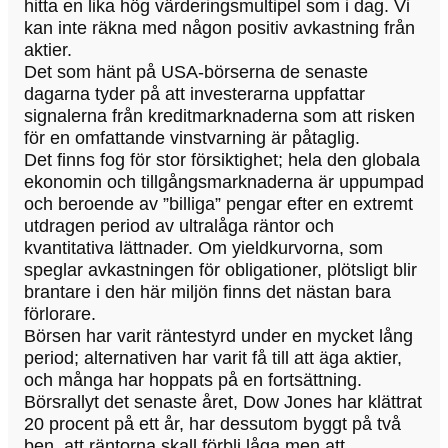
hitta en lika hög värderingsmultipel som i dag. Vi
kan inte räkna med någon positiv avkastning från
aktier.
Det som hänt på USA-börserna de senaste
dagarna tyder på att investerarna uppfattar
signalerna från kreditmarknaderna som att risken
för en omfattande vinstvarning är påtaglig.
Det finns fog för stor försiktighet; hela den globala
ekonomin och tillgångsmarknaderna är uppumpad
och beroende av ”billiga” pengar efter en extremt
utdragen period av ultralåga räntor och
kvantitativa lättnader. Om yieldkurvorna, som
speglar avkastningen för obligationer, plötsligt blir
brantare i den här miljön finns det nästan bara
förlorare.
Börsen har varit räntestyrd under en mycket lång
period; alternativen har varit få till att äga aktier,
och många har hoppats på en fortsättning.
Börsrallyt det senaste året, Dow Jones har klättrat
20 procent på ett år, har dessutom byggt på två
ben, att räntorna skall förbli låga men att