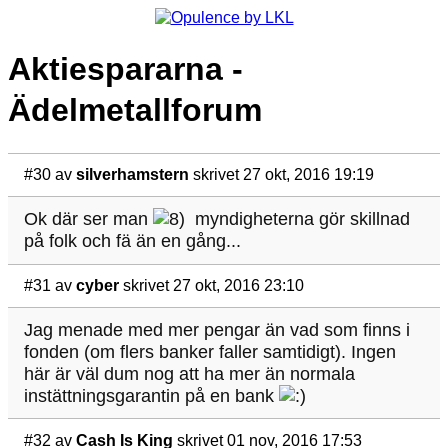
Aktiespararna -
Ädelmetallforum
#30
av
silverhamstern
skrivet 27 okt, 2016 19:19
Ok där ser man
myndigheterna gör skillnad
på folk och fä än en gång...
#31
av
cyber
skrivet 27 okt, 2016 23:10
Jag menade med mer pengar än vad som finns i
fonden (om flers banker faller samtidigt). Ingen
här är väl dum nog att ha mer än normala
instättningsgarantin på en bank
#32
av
Cash Is King
skrivet 01 nov, 2016 17:53