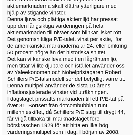
aktiemarknaderna skall klättra ytterligare med
hjälp av stigande vinster.
Denna ljuva och glättiga aktiemiljö har pressat
upp den långsiktiga värderingen på hela
aktiemarknaden till nivåer som blinkar ilsket rött.
Det genomsnittliga P/E-talet, vinst per aktie, för
de amerikanska marknaderna är 24, eller omkring
50 procent högre än det historiska snittet.
Det kan vi kanske leva med i en lågräntemiljö,
men tittar vi lite djupare och istället använder oss
av Yaleekonomen och Nobelpristagaren Robert
Schillers P/E-talsmodell ser det betydligt värre ut.
Denna multipel använder de sista 10 årens
inflationsjusterade vinster vid uträkningen.
I dagsläget prissätts marknaden till ett P/E-tal på
över 31. Bortsett från dotcombubblan runt
millennieskiftet, då Schillers P/E steg till drygt 44,
får vi gå tillbaka till marknadsläget före
börskraschen 1929 för att hitta en lika hög
värderingsmultipel som i dag. I början av 2008,