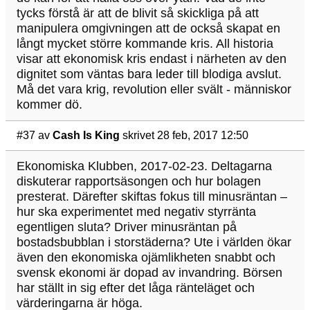
tycks förstå är att de blivit så skickliga på att
manipulera omgivningen att de också skapat en
långt mycket större kommande kris. All historia
visar att ekonomisk kris endast i närheten av den
dignitet som väntas bara leder till blodiga avslut.
Må det vara krig, revolution eller svält - människor
kommer dö.
#37
av
Cash Is King
skrivet 28 feb, 2017 12:50
Ekonomiska Klubben, 2017-02-23. Deltagarna
diskuterar rapportsäsongen och hur bolagen
presterat. Därefter skiftas fokus till minusräntan –
hur ska experimentet med negativ styrränta
egentligen sluta? Driver minusräntan på
bostadsbubblan i storstäderna? Ute i världen ökar
även den ekonomiska ojämlikheten snabbt och
svensk ekonomi är dopad av invandring. Börsen
har ställt in sig efter det låga ränteläget och
värderingarna är höga.