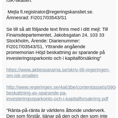
ISK-skatten.
Mejla fi.registrator@regeringskansliet.se.
Ämnesrad: Fi2017/03543/S1
Se till så att följande text finns med i ditt mejl: Till
Finansdepartementet, Jakobsgatan 24, 103 33
Stockholm, Ärende: Diarienummer:
Fi2017/03543/S1, Yttrande angående
promemorian Höjd beskattning av sparande på
investeringssparkonto och i kapitalförsäkring"
https://www.aktiespararna.se/skriv-till-regeringen-
om-isk-smallen
http://www.regeringen.se/4a63be/contentassets/09
beskattning-av-sparande-pa-
investeringssparkonto-och-i-kapitalforsakring.pdf
"Ränta-på-ränta är världens åttonde underverk.
Den som förstår, tjänar på den och den som inte