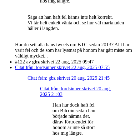
hos mig längre.
Säga att han haft fel känns inte helt korrekt.
Vi får helt enkelt vänta och se hur väl marknaden
håller i längden.
Har du sett alla hans tweets om BTC sedan 2013? Allt har
varit fel och de som har lyssnat på honom har gått miste om
väldigt mycket...
#122
av
gbz
skrivet 22 aug, 2025 09:47
Citat från: lordsinner skrivet 22 aug, 2025 07:55
Citat från: gbz skrivet 20 aug, 2025 21:45
Citat från: lordsinner skrivet 20 aug,
2025 21:03
Han har dock haft fel
om Bitcoin sedan han
började nämna det,
därav förtroendet för
honom är inte så stort
hos mig längre.