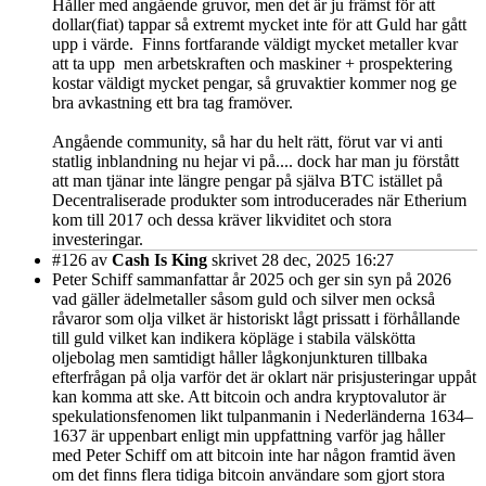
Håller med angående gruvor, men det är ju främst för att
dollar(fiat) tappar så extremt mycket inte för att Guld har gått
upp i värde. Finns fortfarande väldigt mycket metaller kvar
att ta upp men arbetskraften och maskiner + prospektering
kostar väldigt mycket pengar, så gruvaktier kommer nog ge
bra avkastning ett bra tag framöver.
Angående community, så har du helt rätt, förut var vi anti
statlig inblandning nu hejar vi på.... dock har man ju förstått
att man tjänar inte längre pengar på själva BTC istället på
Decentraliserade produkter som introducerades när Etherium
kom till 2017 och dessa kräver likviditet och stora
investeringar.
#126
av
Cash Is King
skrivet 28 dec, 2025 16:27
Peter Schiff sammanfattar år 2025 och ger sin syn på 2026
vad gäller ädelmetaller såsom guld och silver men också
råvaror som olja vilket är historiskt lågt prissatt i förhållande
till guld vilket kan indikera köpläge i stabila välskötta
oljebolag men samtidigt håller lågkonjunkturen tillbaka
efterfrågan på olja varför det är oklart när prisjusteringar uppåt
kan komma att ske. Att bitcoin och andra kryptovalutor är
spekulationsfenomen likt tulpanmanin i Nederländerna 1634–
1637 är uppenbart enligt min uppfattning varför jag håller
med Peter Schiff om att bitcoin inte har någon framtid även
om det finns flera tidiga bitcoin användare som gjort stora