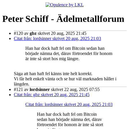
Peter Schiff - Ädelmetallforum
#120
av
gbz
skrivet 20 aug, 2025 21:45
Citat från: lordsinner skrivet 20 aug, 2025 21:03
Han har dock haft fel om Bitcoin sedan han
började nämna det, därav förtroendet för honom
är inte så stort hos mig längre.
Säga att han haft fel känns inte helt korrekt.
Vi får helt enkelt vänta och se hur väl marknaden håller i
längden.
#121
av
lordsinner
skrivet 22 aug, 2025 07:55
Citat från: gbz skrivet 20 aug, 2025 21:45
Citat från: lordsinner skrivet 20 aug, 2025 21:03
Han har dock haft fel om Bitcoin
sedan han började nämna det, därav
förtroendet för honom är inte så stort