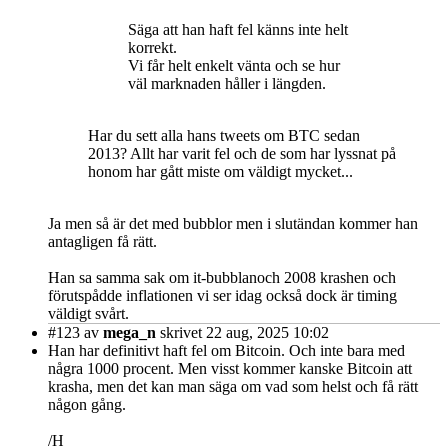
Säga att han haft fel känns inte helt
korrekt.
Vi får helt enkelt vänta och se hur
väl marknaden håller i längden.
Har du sett alla hans tweets om BTC sedan
2013? Allt har varit fel och de som har lyssnat på
honom har gått miste om väldigt mycket...
Ja men så är det med bubblor men i slutändan kommer han
antagligen få rätt.
Han sa samma sak om it-bubblanoch 2008 krashen och
förutspådde inflationen vi ser idag också dock är timing
väldigt svårt.
#123
av
mega_n
skrivet 22 aug, 2025 10:02
Han har definitivt haft fel om Bitcoin. Och inte bara med
några 1000 procent. Men visst kommer kanske Bitcoin att
krasha, men det kan man säga om vad som helst och få rätt
någon gång.
/H