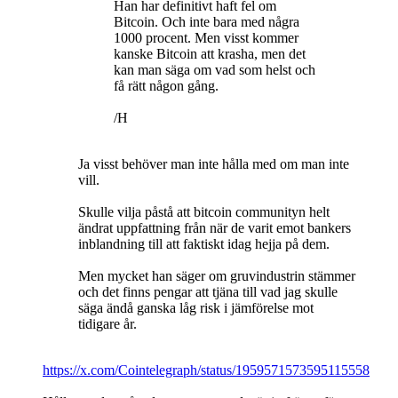
Han har definitivt haft fel om
Bitcoin. Och inte bara med några
1000 procent. Men visst kommer
kanske Bitcoin att krasha, men det
kan man säga om vad som helst och
få rätt någon gång.
/H
Ja visst behöver man inte hålla med om man inte
vill.
Skulle vilja påstå att bitcoin communityn helt
ändrat uppfattning från när de varit emot bankers
inblandning till att faktiskt idag hejja på dem.
Men mycket han säger om gruvindustrin stämmer
och det finns pengar att tjäna till vad jag skulle
säga ändå ganska låg risk i jämförelse mot
tidigare år.
https://x.com/Cointelegraph/status/1959571573595115558