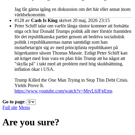
Jag får gärna igång en diskussion om det här eller annat inom
världsekonomin.
#128
av
Cash Is King
skrivet 20 maj, 2026 23:15
Peter Schiff talar om varför långa räntor kommer att fortsätta
stiga och hur Donald Trumps politik allt mer förstör framtiden
för det republikanska partiet genom att bedriva socialistisk
politik i republikanernas namn samtidigt som han
motarbetar/gör sig av med principfasta republikaner på
högerkanten såsom Thomas Massie. Enligt Peter Schiff kan
att kriget med Iran vara en plan från Trump att ha något att
"skylla på" i takt med att problem med hög skuldsättning,
inflation ökar i USA.
Trump Killed the One Man Trying to Stop This Debt Crisis.
Yields Prove It.
https://www.youtube.com/watch?v=MrvL6JFgEms
Go to page
:
Full site
Menu
Are you sure?