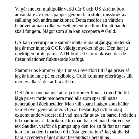
Vi går mot en multipolär värld där € och US skrämt bort
användare av deras papper genom bl a stöld, missbruk av
ställning och andra sanktioner. Detta medför att världen
behöver annan collateral/settlement medium för att handel
skall fungera. Något som alla kan acceptera = Guld.
OS kan övergripande sammanfatta mina utgångspunkter så
jag är mer inne på GOR väldigt mycket högre. Den har ju
onekligen brutit gamla ATH bortsett Coronakrisen där de
flesta relationer fluktuerade kraftigt.
Stämmer os kommer olja finnas i överflöd till låga priser så
jag är inte inne på energibolag. Guld kommer efterfrågas allt
mer av alla så det är bra att ha.
Det här resonemanget att olja kommer finnas i överflöd till
låga priser torde resonera med alla som spar till nästa
generation i ädelmetaller. Man vill spara i något som håller
värdet över generationer. Olja är beständigt och är idag
extremt undervärderat till vad man får ut av en barrel i relation
till mantimmar i fabriken. Om man har det man behöver, se
tex Saudier, varför då pumpa upp den för att få fiat när man
kan lämna den i marken till nästa generation? Jag skulle isf
bara acceptera något annat beständigt i betalning.