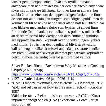
vinster genom exponentiell tillväxt av nytillkommande
användare men när intresset svalnar och när bitcoin användare
söker sig till säkrare tillgångar kommer kursen att rasa, hur
snabbt är oklart eftersom det uppenbarligen fortfarande finns
de som tror att bitcoin kan fungera som "digitalt guld" men de
kommer att bli besvikna när de inser att de haft fel. Bitcoin har
mer likheter med andra valutor som bygger på att det finns
förtroende för att banker, centralbanker, politiker, militär eller
att decentraliserad blockkedjor och dess "mining" funktion
ska upprätthålla stabil köpkraft över tid vilken ingen lyckats
med hittills. Tyvärr har det i dagligt tal blivit så att valutor
kallas "pengar" vilket är missvisande då det snarare handlar
om kredit. Guld och silver är däremot pengar vars köpkraft är
betydligt mera beständig över tid jämfört med valutor.
Silver Rocket, Bitcoin Breakdown: Why Metals Are Crushing
Crypto (2025 Recap)
https://www.youtube.com/watch?v=bJvFtT65gyQ&t=343s
#127
av
Lofeal
skrivet 06 jan, 2026 11:14
”Gold is money, everything else is credit.” - J.P.Morgan 1912.
"gold and oil can never flow in the same direction" - Another
1997
Välden består av 3 ekonomiska centra varav 2 (EU o Kina)
importerar energi och en (USA) exporterar. - Lofeal (ärligt
snott tror jag)