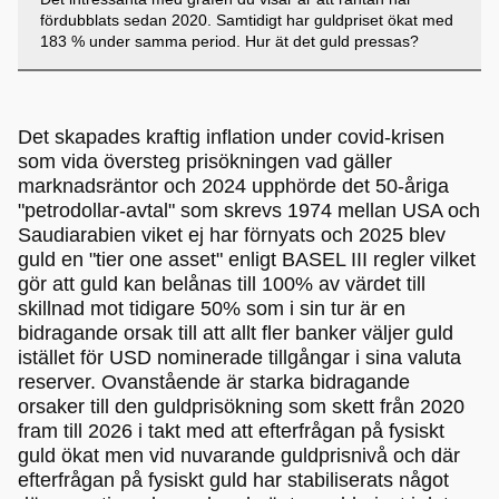
fördubblats sedan 2020. Samtidigt har guldpriset ökat med
183 % under samma period. Hur ät det guld pressas?
Det skapades kraftig inflation under covid-krisen
som vida översteg prisökningen vad gäller
marknadsräntor och 2024 upphörde det 50-åriga
"petrodollar-avtal" som skrevs 1974 mellan USA och
Saudiarabien viket ej har förnyats och 2025 blev
guld en "tier one asset" enligt BASEL III regler vilket
gör att guld kan belånas till 100% av värdet till
skillnad mot tidigare 50% som i sin tur är en
bidragande orsak till att allt fler banker väljer guld
istället för USD nominerade tillgångar i sina valuta
reserver. Ovanstående är starka bidragande
orsaker till den guldprisökning som skett från 2020
fram till 2026 i takt med att efterfrågan på fysiskt
guld ökat men vid nuvarande guldprisnivå och där
efterfrågan på fysiskt guld har stabiliserats något