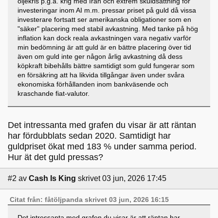
oljekris p.g.a. krig med Iran och extrem skuldsättning för
investeringar inom AI m.m. pressar priset på guld då vissa
investerare fortsatt ser amerikanska obligationer som en
"säker" placering med stabil avkastning. Med tanke på hög
inflation kan dock reala avkastningen vara negativ varför
min bedömning är att guld är en bättre placering över tid
även om guld inte ger någon årlig avkastning då dess
köpkraft bibehålls bättre samtidigt som guld fungerar som
en försäkring att ha likvida tillgångar även under svåra
ekonomiska förhållanden inom bankväsende och
kraschande fiat-valutor.
Det intressanta med grafen du visar är att räntan
har fördubblats sedan 2020. Samtidigt har
guldpriset ökat med 183 % under samma period.
Hur ät det guld pressas?
#2
av
Cash Is King
skrivet 03 jun, 2026 17:45
Citat från: fåtöljpanda skrivet 03 jun, 2026 16:15
Det intressanta med grafen du visar är att räntan har