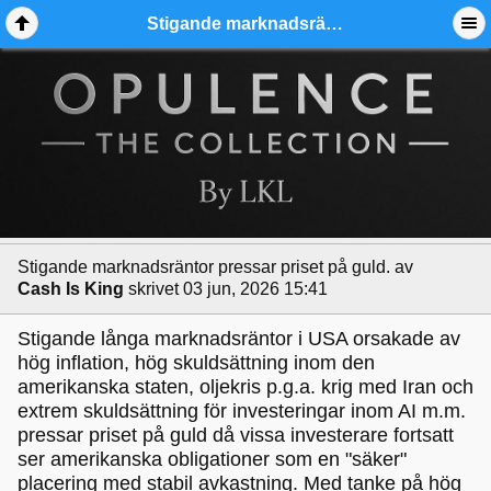
Stigande marknadsräntor pressar priset på guld. - Ädelmetallforum
Stigande marknadsräntor pressar priset på guld.
av
Cash Is King
skrivet 03 jun, 2026 15:41
Stigande långa marknadsräntor i USA orsakade av
hög inflation, hög skuldsättning inom den
amerikanska staten, oljekris p.g.a. krig med Iran och
extrem skuldsättning för investeringar inom AI m.m.
pressar priset på guld då vissa investerare fortsatt
ser amerikanska obligationer som en "säker"
placering med stabil avkastning. Med tanke på hög