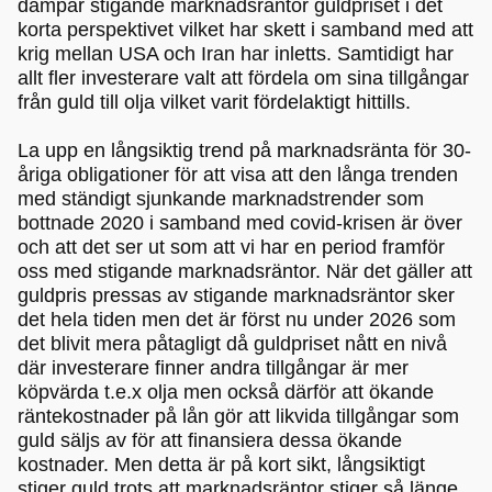
dämpar stigande marknadsräntor guldpriset i det
korta perspektivet vilket har skett i samband med att
krig mellan USA och Iran har inletts. Samtidigt har
allt fler investerare valt att fördela om sina tillgångar
från guld till olja vilket varit fördelaktigt hittills.
La upp en långsiktig trend på marknadsränta för 30-
åriga obligationer för att visa att den långa trenden
med ständigt sjunkande marknadstrender som
bottnade 2020 i samband med covid-krisen är över
och att det ser ut som att vi har en period framför
oss med stigande marknadsräntor. När det gäller att
guldpris pressas av stigande marknadsräntor sker
det hela tiden men det är först nu under 2026 som
det blivit mera påtagligt då guldpriset nått en nivå
där investerare finner andra tillgångar är mer
köpvärda t.e.x olja men också därför att ökande
räntekostnader på lån gör att likvida tillgångar som
guld säljs av för att finansiera dessa ökande
kostnader. Men detta är på kort sikt, långsiktigt
stiger guld trots att marknadsräntor stiger så länge