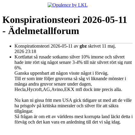
Konspirationsteori 2026-05-11
- Ädelmetallforum
Konspirationsteori 2026-05-11
av
gbz
skrivet 11 maj,
2026 23:18
Kortfattat så rusade sotkamo silver 10% imorse och silvret
hade inte rört sig något senare 3-4% till när silvret rört sig runt
6%.
Ganska uppenbart att någon visste något i förväg.
Till er som inte följer gruvorna så såg vi liknande mönster i
många andra gruvor senare under dagen,
Hecla,Hycroft,AG,Avino,EKX mfl dock inte precis alla.
Nu kan ni gissa fritt men USA gick tidigare ut med att de ville
ha prisgolv på kritiska mineraler och silver för att säkra
tillgångar.
Så frågan är om ett av världens mest korrupta land läckt detta i
förväg och det kan vara en anledning till det vi såg idag.