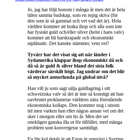
Jo, jag har följt honom i många år men det är hela
tiden samma budskap, som en repig skiva (för
den som är så gammal och vet vad det är). Hela
världen kommer att braka ihop och alla som inte
har fysiskt guld och/eller silver (helst i hans valv)
kommer att bli barskrapade och ekonomiskt
utplånade. Det kanske stämmer, vem vet?
Tyvärr har det visat sig att när länder i
Sydamerika klappar ihop ekonomiskt då och
då så är guld & silver bland det sista folk
värderar särskilt högt. Jag undrar om det blir
så mycket annorlunda på global nivå?
Han vill ju som sagt sälja guldlagring i sitt
schweiziska valv så det är inte så konstigt att han
oavbrutet proklamerar världens nära förestående
ekonomiska kollaps. Den kommer nog i sinom
tid men varken han eller någon annan vet om det
sker i morgon eller om tio år. Men det ser
onekligen ganska illa ut för tillfället, med många
problem som konvergerar samtidigt.
En lite kul detalj är att Egon är uppväxt i Sverige,