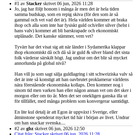
#1
av
Stacker
skrivet 06 jun, 2026 11:28
Jo, jag har följt honom i många år men det är hela tiden
samma budskap, som en repig skiva (för den som är så
gammal och vet vad det är). Hela världen kommer att braka
ihop och alla som inte har fysiskt guld och/eller silver (helst i
hans valv) kommer att bli barskrapade och ekonomiskt
utplånade. Det kanske stämmer, vem vet?
Tyvärr har det visat sig att när länder i Sydamerika klappar
ihop ekonomiskt då och då så är guld & silver bland det sista
folk värderar särskilt högt. Jag undrar om det blir så mycket
annorlunda på global nivå?
Han vill ju som sagt sälja guldlagring i sitt schweiziska valv så
det är inte så konstigt att han oavbrutet proklamerar världens
nära förestående ekonomiska kollaps. Den kommer nog i
sinom tid men varken han eller någon annan vet om det sker i
morgon eller om tio år. Men det ser onekligen ganska illa ut
för tillfället, med många problem som konvergerar samtidigt.
En lite kul detalj är att Egon är uppväxt i Sverige, eller
åtminstone spenderat mycket tid här i början av livet. Undrar
om han snackar svenska....
#2
av
gbz
skrivet 06 jun, 2026 12:50
Citat från: Stacker skrivet 06 jun, 2026 11:28