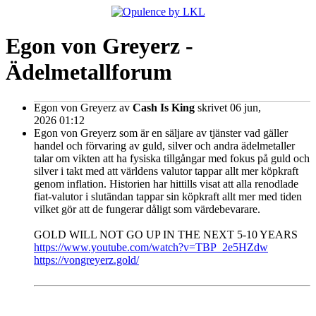
Egon von Greyerz -
Ädelmetallforum
Egon von Greyerz
av
Cash Is King
skrivet 06 jun,
2026 01:12
Egon von Greyerz som är en säljare av tjänster vad gäller
handel och förvaring av guld, silver och andra ädelmetaller
talar om vikten att ha fysiska tillgångar med fokus på guld och
silver i takt med att världens valutor tappar allt mer köpkraft
genom inflation. Historien har hittills visat att alla renodlade
fiat-valutor i slutändan tappar sin köpkraft allt mer med tiden
vilket gör att de fungerar dåligt som värdebevarare.
GOLD WILL NOT GO UP IN THE NEXT 5-10 YEARS
https://www.youtube.com/watch?v=TBP_2e5HZdw
https://vongreyerz.gold/