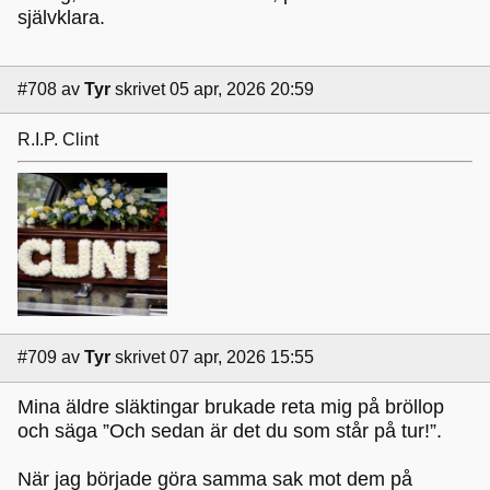
självklara.
#708
av
Tyr
skrivet 05 apr, 2026 20:59
R.I.P. Clint
#709
av
Tyr
skrivet 07 apr, 2026 15:55
Mina äldre släktingar brukade reta mig på bröllop
och säga ”Och sedan är det du som står på tur!”.
När jag började göra samma sak mot dem på