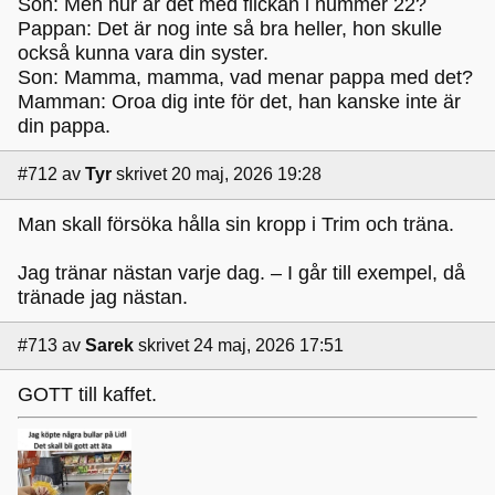
Son: Men hur är det med flickan i nummer 22?
Pappan: Det är nog inte så bra heller, hon skulle
också kunna vara din syster.
Son: Mamma, mamma, vad menar pappa med det?
Mamman: Oroa dig inte för det, han kanske inte är
din pappa.
#712
av
Tyr
skrivet 20 maj, 2026 19:28
Man skall försöka hålla sin kropp i Trim och träna.
Jag tränar nästan varje dag. – I går till exempel, då
tränade jag nästan.
#713
av
Sarek
skrivet 24 maj, 2026 17:51
GOTT till kaffet.