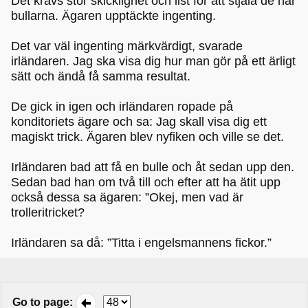
Det krävs stor skicklighet och list för att stjäla de här
bullarna. Ägaren upptäckte ingenting.
Det var väl ingenting märkvärdigt, svarade
irländaren. Jag ska visa dig hur man gör på ett ärligt
sätt och ändå få samma resultat.
De gick in igen och irländaren ropade på
konditoriets ägare och sa: Jag skall visa dig ett
magiskt trick. Ägaren blev nyfiken och ville se det.
Irländaren bad att få en bulle och åt sedan upp den.
Sedan bad han om två till och efter att ha ätit upp
också dessa sa ägaren: ”Okej, men vad är
trolleritricket?
Irländaren sa då: ”Titta i engelsmannens fickor.”
Go to page
: