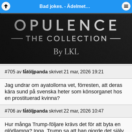
Bad jokes. - Ädelmetallforum
#705
av
fåtöljpanda
skrivet 21 mar, 2026 19:21
Jag undrar om ayatollorna vet, förresten, att deras
kära sund på svenska heter som könsorganet hos
en prostituerad kvinna?
#706
av
fåtöljpanda
skrivet 22 mar, 2026 10:47
Hur många Trump-följare krävs det för att byta en
glödlampa? Inga. Trump sa att han gjorde det själv,