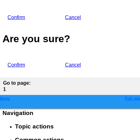
Confirm
Cancel
Are you sure?
Confirm
Cancel
Go to page
:
1
Menu
Full sit
Navigation
Topic actions
Common actions