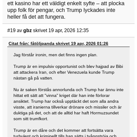
ett kasino har ett väldigt enkelt syfte – att plocka
upp folk för pengar, och Trump lyckades inte
heller få det att fungera.
#19
av
gbz
skrivet 19 apr, 2026 12:35
Citat från: fåtöljpanda skrivet 19 apr, 2026 01:26
Jag förstår ironin, men det finns ingen plan.
Trump är en impulsiv opportunist och blev hajpad av Bibi
att attackera Iran, och efter Venezuela kunde Trump
nästan gå på vatten.
Nu är saken förstås annorlunda och Trump har ännu inte
hittat ett sätt att "vinna" kriget där han inte förlorar
ansiktet. Trump har också upptäckt det som alla andra
visste, att iranierna tillverkar drönare och missiler och är
duktiga på det, och att de alltid har haft Hormuzsundet
som sitt trumfkort.
Trump är en dåre och det kommer att fortsätta vara
turbulent och kriminellt tills han sätts i tvångströja och