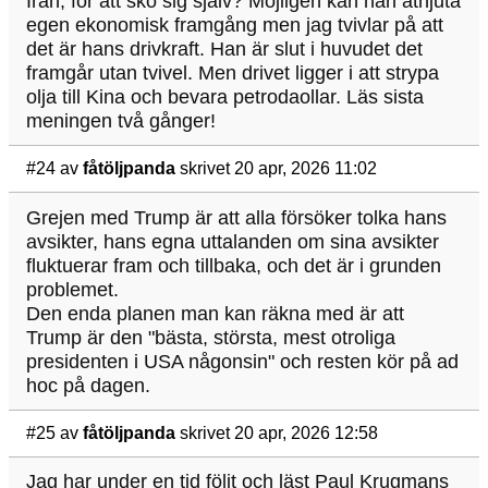
Iran, för att sko sig själv? Möjligen kan han åtnjuta
egen ekonomisk framgång men jag tvivlar på att
det är hans drivkraft. Han är slut i huvudet det
framgår utan tvivel. Men drivet ligger i att strypa
olja till Kina och bevara petrodaollar. Läs sista
meningen två gånger!
#24
av
fåtöljpanda
skrivet 20 apr, 2026 11:02
Grejen med Trump är att alla försöker tolka hans
avsikter, hans egna uttalanden om sina avsikter
fluktuerar fram och tillbaka, och det är i grunden
problemet.
Den enda planen man kan räkna med är att
Trump är den "bästa, största, mest otroliga
presidenten i USA någonsin" och resten kör på ad
hoc på dagen.
#25
av
fåtöljpanda
skrivet 20 apr, 2026 12:58
Jag har under en tid följt och läst Paul Krugmans