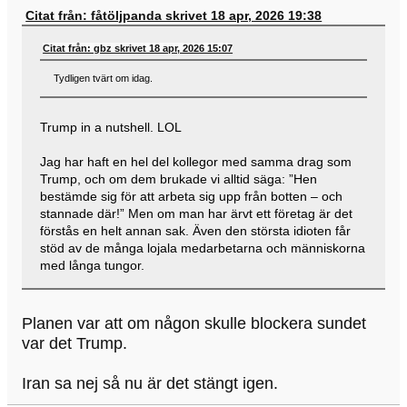
Citat från: fåtöljpanda skrivet 18 apr, 2026 19:38
Citat från: gbz skrivet 18 apr, 2026 15:07
Tydligen tvärt om idag.
Trump in a nutshell. LOL
Jag har haft en hel del kollegor med samma drag som
Trump, och om dem brukade vi alltid säga: ”Hen
bestämde sig för att arbeta sig upp från botten – och
stannade där!” Men om man har ärvt ett företag är det
förstås en helt annan sak. Även den största idioten får
stöd av de många lojala medarbetarna och människorna
med långa tungor.
Planen var att om någon skulle blockera sundet
var det Trump.
Iran sa nej så nu är det stängt igen.