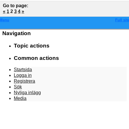
Go to page
:
«
1
2
3
4
»
Menu
Full sit
Navigation
Topic actions
Common actions
Startsida
Logga in
Registrera
Sök
Nyliga inlägg
Media