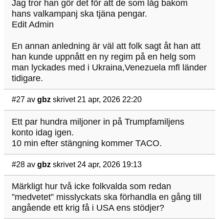
Jag tror han gör det för att de som låg bakom
hans valkampanj ska tjäna pengar.
Edit Admin
En annan anledning är väl att folk sagt åt han att
han kunde uppnått en ny regim på en helg som
man lyckades med i Ukraina,Venezuela mfl länder
tidigare.
#27
av
gbz
skrivet 21 apr, 2026 22:20
Ett par hundra miljoner in på Trumpfamiljens
konto idag igen.
10 min efter stängning kommer TACO.
#28
av
gbz
skrivet 24 apr, 2026 19:13
Märkligt hur två icke folkvalda som redan
”medvetet” misslyckats ska förhandla en gång till
angående ett krig få i USA ens stödjer?