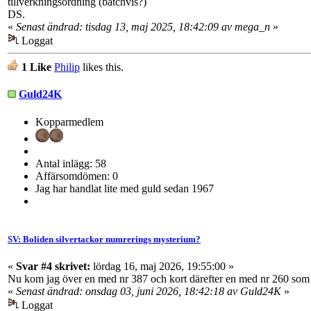
tillverkningsordning (batchvis?)
DS.
«
Senast ändrad: tisdag 13, maj 2025, 18:42:09 av mega_n
»
Loggat
1 Like
Philip
likes this.
Guld24K
Kopparmedlem
Antal inlägg: 58
Affärsomdömen: 0
Jag har handlat lite med guld sedan 1967
SV: Boliden silvertackor numrerings mysterium?
«
Svar #4 skrivet:
lördag 16, maj 2026, 19:55:00 »
Nu kom jag över en med nr 387 och kort därefter en med nr 260 som 
«
Senast ändrad: onsdag 03, juni 2026, 18:42:18 av Guld24K
»
Loggat