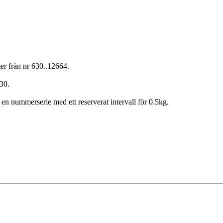
er från nr 630..12664.
430.
en nummerserie med ett reserverat intervall för 0.5kg.