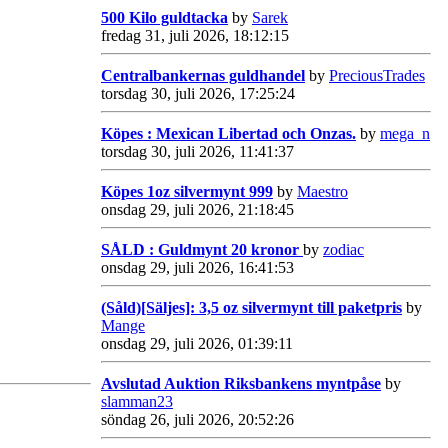
500 Kilo guldtacka
by
Sarek
fredag 31, juli 2026, 18:12:15
Centralbankernas guldhandel
by
PreciousTrades
torsdag 30, juli 2026, 17:25:24
Köpes : Mexican Libertad och Onzas.
by
mega_n
torsdag 30, juli 2026, 11:41:37
Köpes 1oz silvermynt 999
by
Maestro
onsdag 29, juli 2026, 21:18:45
SÅLD : Guldmynt 20 kronor
by
zodiac
onsdag 29, juli 2026, 16:41:53
(Såld)[Säljes]: 3,5 oz silvermynt till paketpris
by
Mange
onsdag 29, juli 2026, 01:39:11
Avslutad Auktion Riksbankens myntpåse
by
slamman23
söndag 26, juli 2026, 20:52:26