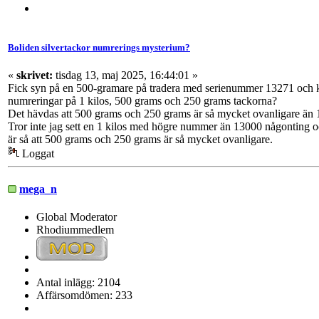
Boliden silvertackor numrerings mysterium?
«
skrivet:
tisdag 13, maj 2025, 16:44:01 »
Fick syn på en 500-gramare på tradera med serienummer 13271 och kom
numreringar på 1 kilos, 500 grams och 250 grams tackorna?
Det hävdas att 500 grams och 250 grams är så mycket ovanligare än 1 k
Tror inte jag sett en 1 kilos med högre nummer än 13000 någonting oc
är så att 500 grams och 250 grams är så mycket ovanligare.
Loggat
mega_n
Global Moderator
Rhodiummedlem
Antal inlägg: 2104
Affärsomdömen: 233