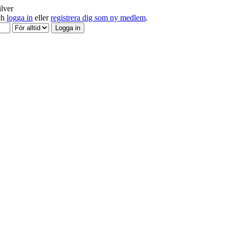
ilver
och
logga in
eller
registrera dig som ny medlem
.