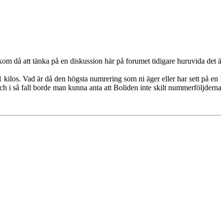
 då att tänka på en diskussion här på forumet tidigare huruvida det ä
ilos. Vad är då den högsta numrering som ni äger eller har sett på en 
h i så fall borde man kunna anta att Boliden inte skilt nummerföljdern