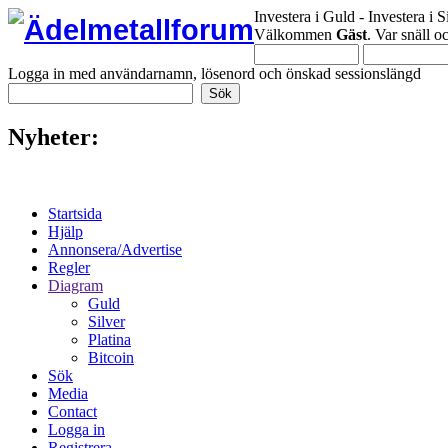
Investera i Guld - Investera i S
Välkommen
Gäst
. Var snäll 
Logga in med användarnamn, lösenord och önskad sessionslängd
Nyheter:
Startsida
Hjälp
Annonsera/Advertise
Regler
Diagram
Guld
Silver
Platina
Bitcoin
Sök
Media
Contact
Logga in
Registrera