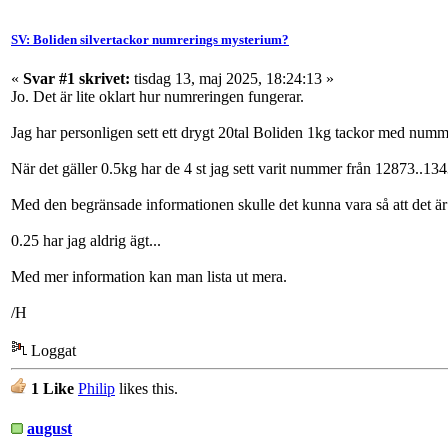
SV: Boliden silvertackor numrerings mysterium?
«
Svar #1 skrivet:
tisdag 13, maj 2025, 18:24:13 »
Jo. Det är lite oklart hur numreringen fungerar.
Jag har personligen sett ett drygt 20tal Boliden 1kg tackor med numm
När det gäller 0.5kg har de 4 st jag sett varit nummer från 12873..13
Med den begränsade informationen skulle det kunna vara så att det är 
0.25 har jag aldrig ägt...
Med mer information kan man lista ut mera.
/H
Loggat
1 Like
Philip
likes this.
august