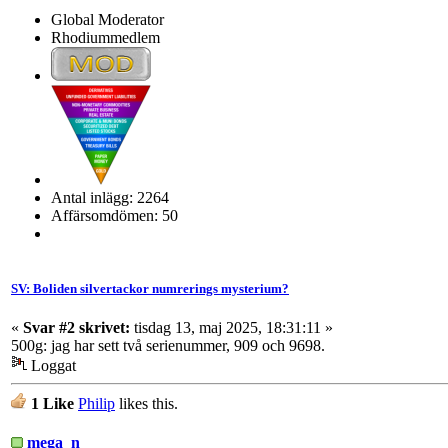
Global Moderator
Rhodiummedlem
Antal inlägg: 2264
Affärsomdömen: 50
SV: Boliden silvertackor numrerings mysterium?
«
Svar #2 skrivet:
tisdag 13, maj 2025, 18:31:11 »
500g: jag har sett två serienummer, 909 och 9698.
Loggat
1 Like
Philip
likes this.
mega_n