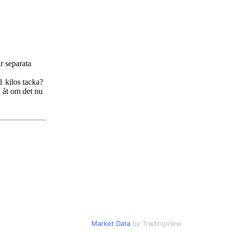
r separata
1 kilos tacka?
a åt om det nu
Market Data
by TradingView