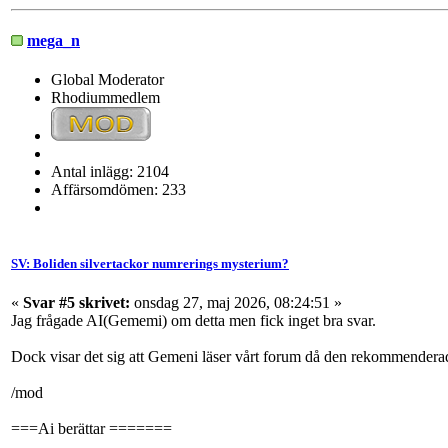
mega_n
Global Moderator
Rhodiummedlem
Antal inlägg: 2104
Affärsomdömen: 233
SV: Boliden silvertackor numrerings mysterium?
«
Svar #5 skrivet:
onsdag 27, maj 2026, 08:24:51 »
Jag frågade AI(Gememi) om detta men fick inget bra svar.
Dock visar det sig att Gemeni läser vårt forum då den rekommender
/mod
===Ai berättar =======