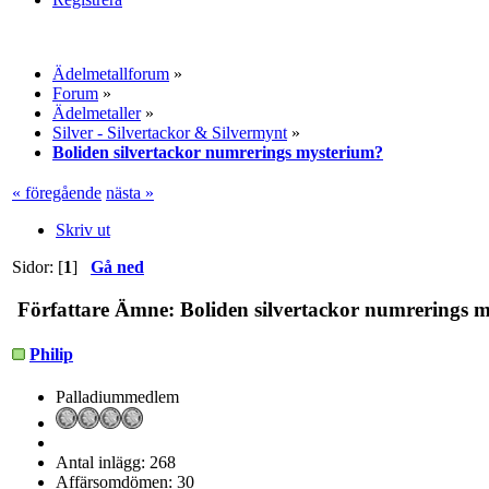
Ädelmetallforum
»
Forum
»
Ädelmetaller
»
Silver - Silvertackor & Silvermynt
»
Boliden silvertackor numrerings mysterium?
« föregående
nästa »
Skriv ut
Sidor: [
1
]
Gå ned
Författare
Ämne: Boliden silvertackor numrerings m
Philip
Palladiummedlem
Antal inlägg: 268
Affärsomdömen: 30