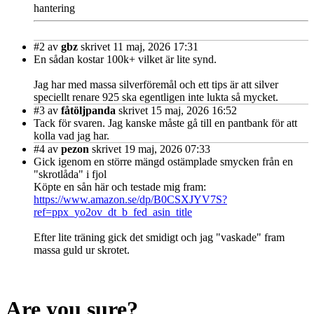
hantering
#2
av
gbz
skrivet 11 maj, 2026 17:31
En sådan kostar 100k+ vilket är lite synd.
Jag har med massa silverföremål och ett tips är att silver
speciellt renare 925 ska egentligen inte lukta så mycket.
#3
av
fåtöljpanda
skrivet 15 maj, 2026 16:52
Tack för svaren. Jag kanske måste gå till en pantbank för att
kolla vad jag har.
#4
av
pezon
skrivet 19 maj, 2026 07:33
Gick igenom en större mängd ostämplade smycken från en
"skrotlåda" i fjol
Köpte en sån här och testade mig fram:
https://www.amazon.se/dp/B0CSXJYV7S?
ref=ppx_yo2ov_dt_b_fed_asin_title
Efter lite träning gick det smidigt och jag "vaskade" fram
massa guld ur skrotet.
Are you sure?