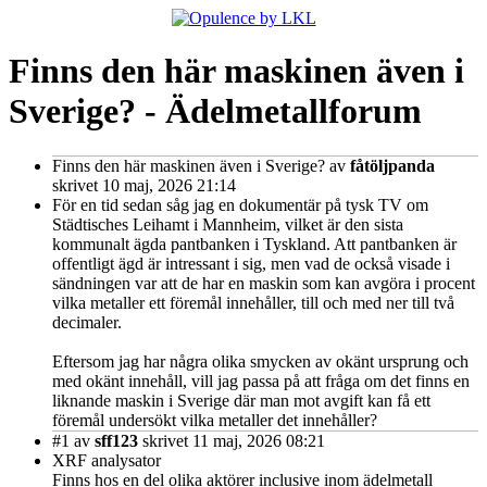
Finns den här maskinen även i
Sverige? - Ädelmetallforum
Finns den här maskinen även i Sverige?
av
fåtöljpanda
skrivet 10 maj, 2026 21:14
För en tid sedan såg jag en dokumentär på tysk TV om
Städtisches Leihamt i Mannheim, vilket är den sista
kommunalt ägda pantbanken i Tyskland. Att pantbanken är
offentligt ägd är intressant i sig, men vad de också visade i
sändningen var att de har en maskin som kan avgöra i procent
vilka metaller ett föremål innehåller, till och med ner till två
decimaler.
Eftersom jag har några olika smycken av okänt ursprung och
med okänt innehåll, vill jag passa på att fråga om det finns en
liknande maskin i Sverige där man mot avgift kan få ett
föremål undersökt vilka metaller det innehåller?
#1
av
sff123
skrivet 11 maj, 2026 08:21
XRF analysator
Finns hos en del olika aktörer inclusive inom ädelmetall