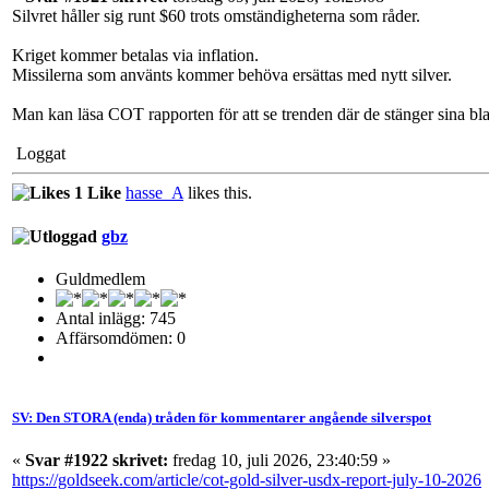
Silvret håller sig runt $60 trots omständigheterna som råder.
Kriget kommer betalas via inflation.
Missilerna som använts kommer behöva ersättas med nytt silver.
Man kan läsa COT rapporten för att se trenden där de stänger sina bl
Loggat
1 Like
hasse_A
likes this.
gbz
Guldmedlem
Antal inlägg: 745
Affärsomdömen: 0
SV: Den STORA (enda) tråden för kommentarer angående silverspot
«
Svar #1922 skrivet:
fredag 10, juli 2026, 23:40:59 »
https://goldseek.com/article/cot-gold-silver-usdx-report-july-10-2026