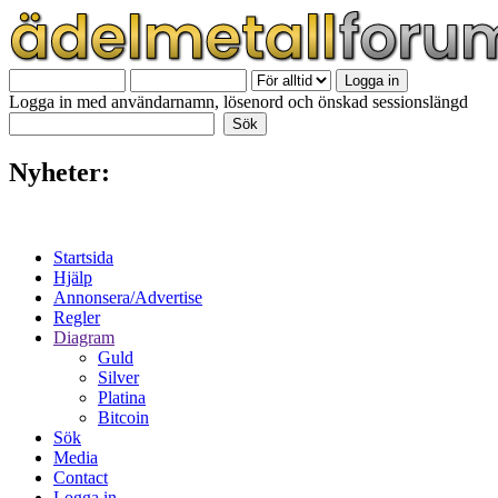
Logga in med användarnamn, lösenord och önskad sessionslängd
Nyheter:
Startsida
Hjälp
Annonsera/Advertise
Regler
Diagram
Guld
Silver
Platina
Bitcoin
Sök
Media
Contact
Logga in