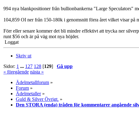
994 nya blankpositioner från bullionbankerna "Large Speculators" me
104,859 OI ner från 150-180k i genomsnitt förra året vilket visar på m
Förr eller senare kommer det bli mindre effektivt att trycka ner silve
runt $56 och är på väg mot nya höjder.
Loggat
Skriv ut
Sidor:
1
...
127
128
[
129
]
Gå upp
« föregående
nästa »
Ädelmetallforum
»
Forum
»
Ädelmetaller
»
Guld & Silver Övrigt.
»
Den STORA (enda) tråden för kommentarer angående silv