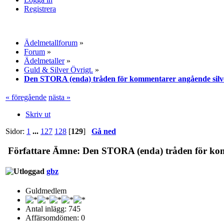
Registrera
Ädelmetallforum
»
Forum
»
Ädelmetaller
»
Guld & Silver Övrigt.
»
Den STORA (enda) tråden för kommentarer angående silv
« föregående
nästa »
Skriv ut
Sidor:
1
...
127
128
[
129
]
Gå ned
Författare
Ämne: Den STORA (enda) tråden för komm
gbz
Guldmedlem
Antal inlägg: 745
Affärsomdömen: 0