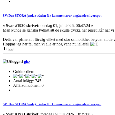
SV: Den STORA (enda) tråden för kommentarer angående silverspot
«
Svar #1920 skrivet:
onsdag 01, juli 2026, 06:47:24 »
Man kunde se ganska tydligt att de skulle trycka ner priset igår när v
Detta var planerat i förväg vilket med stor sannolikhet betyder att de v
Hoppas jag har fel men vi alla är nog vana nu iallafall
Loggat
gbz
Guldmedlem
Antal inlägg: 745
Affärsomdömen: 0
SV: Den STORA (enda) tråden för kommentarer angående silverspot
«
Svar #1921 skrivet:
torsdag 09, juli 2026, 18:25:08 »