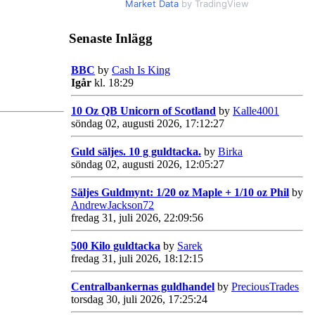
Market Data
by TradingView
Senaste Inlägg
BBC
by
Cash Is King
Igår
kl. 18:29
10 Oz QB Unicorn of Scotland
by
Kalle4001
söndag 02, augusti 2026, 17:12:27
Guld säljes. 10 g guldtacka.
by
Birka
söndag 02, augusti 2026, 12:05:27
Säljes Guldmynt: 1/20 oz Maple + 1/10 oz Phil
by
AndrewJackson72
fredag 31, juli 2026, 22:09:56
500 Kilo guldtacka
by
Sarek
fredag 31, juli 2026, 18:12:15
Centralbankernas guldhandel
by
PreciousTrades
torsdag 30, juli 2026, 17:25:24