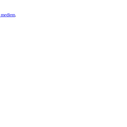
ny medlem
.