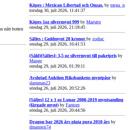
Köpes : Mexican Libertad och Onzas.
by
mega_n
torsdag 30, juli 2026, 11:41:37
Köpes 1oz silvermynt 999
by
Maestro
onsdag 29, juli 2026, 21:18:45
n nått botten
Säljes : Guldmynt 20 kronor
by
zodiac
onsdag 29, juli 2026, 16:41:53
(Såld)[Säljes]: 3,5 oz silvermynt till paketpris
by
Mange
onsdag 29, juli 2026, 01:39:11
Avslutad Auktion Riksbankens myntpåse
by
slamman23
söndag 26, juli 2026, 20:52:26
[Säljes] 12 x 1 oz Lunar 2008-2019 myntsamling
(färgade mynt)
by
Fantom
söndag 26, juli 2026, 20:44:56
Dragon bar 2026 års plata pura 2010 års
by
dmannen74