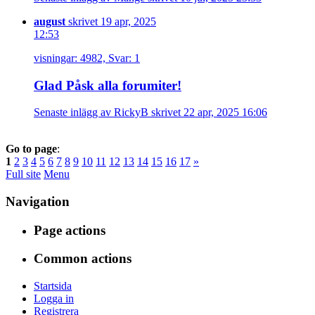
august
skrivet 19 apr, 2025
12:53
visningar: 4982, Svar: 1
Glad Påsk alla forumiter!
Senaste inlägg av RickyB skrivet 22 apr, 2025 16:06
Go to page
:
1
2
3
4
5
6
7
8
9
10
11
12
13
14
15
16
17
»
Full site
Menu
Navigation
Page actions
Common actions
Startsida
Logga in
Registrera