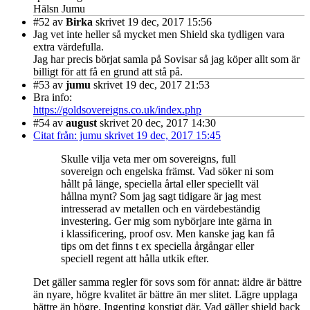
Hälsn Jumu
#52
av
Birka
skrivet 19 dec, 2017 15:56
Jag vet inte heller så mycket men Shield ska tydligen vara
extra värdefulla.
Jag har precis börjat samla på Sovisar så jag köper allt som är
billigt för att få en grund att stå på.
#53
av
jumu
skrivet 19 dec, 2017 21:53
Bra info:
https://goldsovereigns.co.uk/index.php
#54
av
august
skrivet 20 dec, 2017 14:30
Citat från: jumu skrivet 19 dec, 2017 15:45
Skulle vilja veta mer om sovereigns, full
sovereign och engelska främst. Vad söker ni som
hållt på länge, speciella årtal eller speciellt väl
hållna mynt? Som jag sagt tidigare är jag mest
intresserad av metallen och en värdebeständig
investering. Ger mig som nybörjare inte gärna in
i klassificering, proof osv. Men kanske jag kan få
tips om det finns t ex speciella årgångar eller
speciell regent att hålla utkik efter.
Det gäller samma regler för sovs som för annat: äldre är bättre
än nyare, högre kvalitet är bättre än mer slitet. Lägre upplaga
bättre än högre. Ingenting konstigt där. Vad gäller shield back