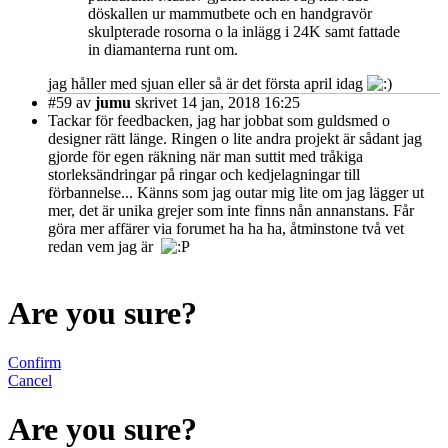
döskallen ur mammutbete och en handgravör
skulpterade rosorna o la inlägg i 24K samt fattade
in diamanterna runt om.
jag håller med sjuan eller så är det första april idag
#59
av
jumu
skrivet 14 jan, 2018 16:25
Tackar för feedbacken, jag har jobbat som guldsmed o
designer rätt länge. Ringen o lite andra projekt är sådant jag
gjorde för egen räkning när man suttit med tråkiga
storleksändringar på ringar och kedjelagningar till
förbannelse... Känns som jag outar mig lite om jag lägger ut
mer, det är unika grejer som inte finns nån annanstans. Får
göra mer affärer via forumet ha ha ha, åtminstone två vet
redan vem jag är
Are you sure?
Confirm
Cancel
Are you sure?