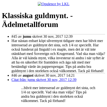
Klassiska guldmynt. -
Ädelmetallforum
#45
av
jumu
skrivet 30 nov, 2017 12:39
Har nästan enbart köpt silvermynt tidigare men har blivit mer
intresserad av guldmynt det sista, och 1/4 oz speciellt. Har
också funderat på finguld t ex maple, men det är väl inte
otänkbart med Sovereign och Krugerrand. Vad ska man välja?
Alla är väl kända mynt, vilka investerar ni andra i när syftet är
att ha en säkerhet för framtiden och äga nåt med mer
beständigt värde än papperspengar. Tips på andra bra
guldmynt i den storleken också välkommet. Tack på förhand!
#46
av
august
skrivet 30 nov, 2017 14:21
Citat från: jumu skrivet 30 nov, 2017 12:39
...blivit mer intresserad av guldmynt det sista, och
1/4 oz speciellt. Vad ska man välja? Tips på
andra bra guldmynt i den storleken också
välkommet. Tack på förhand!