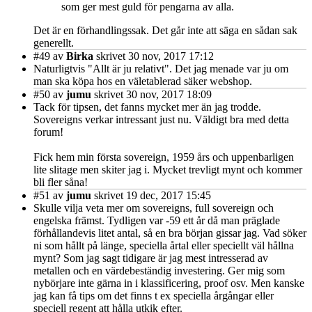
som ger mest guld för pengarna av alla.
Det är en förhandlingssak. Det går inte att säga en sådan sak
generellt.
#49
av
Birka
skrivet 30 nov, 2017 17:12
Naturligtvis "Allt är ju relativt". Det jag menade var ju om
man ska köpa hos en väletablerad säker webshop.
#50
av
jumu
skrivet 30 nov, 2017 18:09
Tack för tipsen, det fanns mycket mer än jag trodde.
Sovereigns verkar intressant just nu. Väldigt bra med detta
forum!
Fick hem min första sovereign, 1959 års och uppenbarligen
lite slitage men skiter jag i. Mycket trevligt mynt och kommer
bli fler såna!
#51
av
jumu
skrivet 19 dec, 2017 15:45
Skulle vilja veta mer om sovereigns, full sovereign och
engelska främst. Tydligen var -59 ett år då man präglade
förhållandevis litet antal, så en bra början gissar jag. Vad söker
ni som hållt på länge, speciella årtal eller speciellt väl hållna
mynt? Som jag sagt tidigare är jag mest intresserad av
metallen och en värdebeständig investering. Ger mig som
nybörjare inte gärna in i klassificering, proof osv. Men kanske
jag kan få tips om det finns t ex speciella årgångar eller
speciell regent att hålla utkik efter.