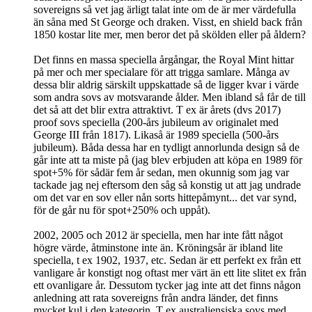
sovereigns så vet jag ärligt talat inte om de är mer värdefulla
än såna med St George och draken. Visst, en shield back från
1850 kostar lite mer, men beror det på skölden eller på åldern?
Det finns en massa speciella årgångar, the Royal Mint hittar
på mer och mer specialare för att trigga samlare. Många av
dessa blir aldrig särskilt uppskattade så de ligger kvar i värde
som andra sovs av motsvarande ålder. Men ibland så får de till
det så att det blir extra attraktivt. T ex är årets (dvs 2017)
proof sovs speciella (200-års jubileum av originalet med
George III från 1817). Likaså är 1989 speciella (500-års
jubileum). Båda dessa har en tydligt annorlunda design så de
går inte att ta miste på (jag blev erbjuden att köpa en 1989 för
spot+5% för sådär fem år sedan, men okunnig som jag var
tackade jag nej eftersom den såg så konstig ut att jag undrade
om det var en sov eller nån sorts hittepåmynt... det var synd,
för de går nu för spot+250% och uppåt).
2002, 2005 och 2012 är speciella, men har inte fått något
högre värde, åtminstone inte än. Kröningsår är ibland lite
speciella, t ex 1902, 1937, etc. Sedan är ett perfekt ex från ett
vanligare år konstigt nog oftast mer värt än ett lite slitet ex från
ett ovanligare år. Dessutom tycker jag inte att det finns någon
anledning att rata sovereigns från andra länder, det finns
mycket kul i den kategorin. T ex australiensiska sovs med