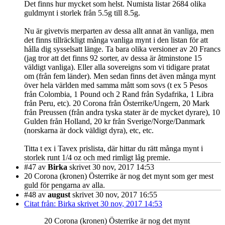
Det finns hur mycket som helst. Numista listar 2684 olika
guldmynt i storlek från 5.5g till 8.5g.
Nu är givetvis merparten av dessa allt annat än vanliga, men
det finns tillräckligt många vanliga mynt i den listan för att
hålla dig sysselsatt länge. Ta bara olika versioner av 20 Francs
(jag tror att det finns 92 sorter, av dessa är åtminstone 15
väldigt vanliga). Eller alla sovereigns som vi tidigare pratat
om (från fem länder). Men sedan finns det även många mynt
över hela världen med samma mått som sovs (t ex 5 Pesos
från Colombia, 1 Pound och 2 Rand från Sydafrika, 1 Libra
från Peru, etc). 20 Corona från Österrike/Ungern, 20 Mark
från Preussen (från andra tyska stater är de mycket dyrare), 10
Gulden från Holland, 20 kr från Sverige/Norge/Danmark
(norskarna är dock väldigt dyra), etc, etc.
Titta t ex i Tavex prislista, där hittar du rätt många mynt i
storlek runt 1/4 oz och med rimligt låg premie.
#47
av
Birka
skrivet 30 nov, 2017 14:53
20 Corona (kronen) Österrike är nog det mynt som ger mest
guld för pengarna av alla.
#48
av
august
skrivet 30 nov, 2017 16:55
Citat från: Birka skrivet 30 nov, 2017 14:53
20 Corona (kronen) Österrike är nog det mynt