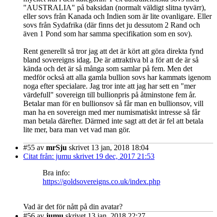
"AUSTRALIA" på baksidan (normalt väldigt slitna tyvärr),
eller sovs från Kanada och Indien som är lite ovanligare. Eller
sovs från Sydafrika (där finns det ju dessutom 2 Rand och
även 1 Pond som har samma specifikation som en sov).
Rent generellt så tror jag att det är kört att göra direkta fynd
bland sovereigns idag. De är attraktiva bl a för att de är så
kända och det är så många som samlar på fem. Men det
medför också att alla gamla bullion sovs har kammats igenom
noga efter specialare. Jag tror inte att jag har sett en "mer
värdefull" sovereign till bullionpris på åtminstone fem år.
Betalar man för en bullionsov så får man en bullionsov, vill
man ha en sovereign med mer numismatiskt intresse så får
man betala därefter. Därmed inte sagt att det är fel att betala
lite mer, bara man vet vad man gör.
#55
av
mrSju
skrivet 13 jan, 2018 18:04
Citat från: jumu skrivet 19 dec, 2017 21:53
Bra info:
https://goldsovereigns.co.uk/index.php
Vad är det för nått på din avatar?
#56
av
jumu
skrivet 13 jan, 2018 22:27