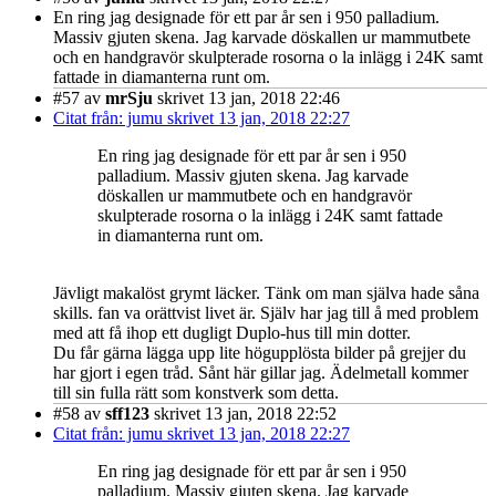
En ring jag designade för ett par år sen i 950 palladium.
Massiv gjuten skena. Jag karvade döskallen ur mammutbete
och en handgravör skulpterade rosorna o la inlägg i 24K samt
fattade in diamanterna runt om.
#57
av
mrSju
skrivet 13 jan, 2018 22:46
Citat från: jumu skrivet 13 jan, 2018 22:27
En ring jag designade för ett par år sen i 950
palladium. Massiv gjuten skena. Jag karvade
döskallen ur mammutbete och en handgravör
skulpterade rosorna o la inlägg i 24K samt fattade
in diamanterna runt om.
Jävligt makalöst grymt läcker. Tänk om man själva hade såna
skills. fan va orättvist livet är. Själv har jag till å med problem
med att få ihop ett dugligt Duplo-hus till min dotter.
Du får gärna lägga upp lite högupplösta bilder på grejjer du
har gjort i egen tråd. Sånt här gillar jag. Ädelmetall kommer
till sin fulla rätt som konstverk som detta.
#58
av
sff123
skrivet 13 jan, 2018 22:52
Citat från: jumu skrivet 13 jan, 2018 22:27
En ring jag designade för ett par år sen i 950
palladium. Massiv gjuten skena. Jag karvade