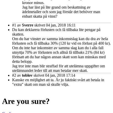
kronor minus.
Jag har läst på lite grand om beskattning av
ädelmetaller och som jag förstår det behöver man
enbart skatta på vinst?
#1
av
Sverre
skrivet 04 jan, 2018 16:11
Du kan deklarera förlusten och få tillbaka lite pengar på
skatten.
Om du har vinster av samma inkomstslag kan du dra av hela
förlusten och få tillbaka 30% (120 kr vid en förlust på 400 kr).
Om du inte har inkomster av samma slag kan du i alla fall
utnyttja 70% av förlusten och alltså få tillbaks 21% (84 kr)
föritsatt att du har någon annan skatt som kan minskas med
detta belopp.
Jag tror inte man blir straffad för att utelämna uppgifter om
utelämnandet leder till att man betalar mer skatt.
#2
av
toblov
skrivet 04 jan, 2018 17:14
Kanske en möjlighet att ta. Är ju faktiskt svårt att betala in
"extra" skatt om man så skulle vilja.
Are you sure?