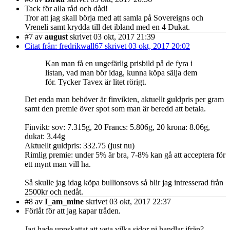
Tack för alla råd och dåd!
Tror att jag skall börja med att samla på Sovereigns och
Vreneli samt krydda till det ibland med en 4 Dukat.
#7
av
august
skrivet 03 okt, 2017 21:39
Citat från: fredrikwall67 skrivet 03 okt, 2017 20:02
Kan man få en ungefärlig prisbild på de fyra i
listan, vad man bör idag, kunna köpa sälja dem
för. Tycker Tavex är litet rörigt.
Det enda man behöver är finvikten, aktuellt guldpris per gram
samt den premie över spot som man är beredd att betala.
Finvikt: sov: 7.315g, 20 Francs: 5.806g, 20 krona: 8.06g,
dukat: 3.44g
Aktuellt guldpris: 332.75 (just nu)
Rimlig premie: under 5% är bra, 7-8% kan gå att acceptera för
ett mynt man vill ha.
Så skulle jag idag köpa bullionsovs så blir jag intresserad från
2500kr och nedåt.
#8
av
I_am_mine
skrivet 03 okt, 2017 22:37
Förlåt för att jag kapar tråden.
Jag hade uppskattat att veta vilka sidor ni handlar ifrån?