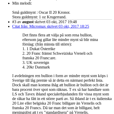
Min melodi:
Små guldmynt : Oscar II 20 Kronor.
Stora guldmynt: 1 oz Krugerrand.
#3
av
august
skrivet 03 okt, 2017 19:48
Citat från: Micromax skrivet 03 okt, 2017 18:25
Det finns flera att välja på som rena bullion,
eftersom jag gillar lite mindre mynt så blir mina
förslag: (från minsta till större):
1. 1 Dukat Österrike
2. 20 Franc främst Schweiziska Vreneli och
franska 20 Franc:are.
3. UK sovereign
4. 20kr Danmark
I avdelningen ren bullion i form av mindre mynt som köps i
Sverige till låg premie så är detta en närmast perfekt lista.
Dock skall man komma ihåg att bullion är bullion och det är
bara procent över spot som räknas. T ex så har handlare som
LS och Tavex ibland specialerbjudanden för vissa mynt som
de råkar ha fått in ett större parti av. Så ibland är t ex italienska
20 Lire eller belgiska 20 Franc billigare än Vrenelis och
franska 20 Francs. Då tar man det som är billigast, helt
meningslöst att t ex "standardisera" på Vrenelis.