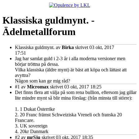
Klassiska guldmynt. -
Ädelmetallforum
Klassiska guldmynt.
av
Birka
skrivet 03 okt, 2017
17:51
Jag har samlat guld i 2-3 år i alla moderna versioner men
börjar tröttna på dessa.
Vilka klassiska (äldre mynt) är bäst att köpa och lättast att
avyttra?
Någon som kan ge mig råd?
#1
av
Micromax
skrivet 03 okt, 2017 18:25
Det finns flera att välja på som rena bullion, eftersom jag gillar
lite mindre mynt så blir mina förslag: (från minsta till större):
1. 1 Dukat Österrike
2. 20 Franc främst Schweiziska Vreneli och franska 20
Franc:are.
3. UK sovereign
4. 20kr Danmark
#2
av
mrSju
skrivet 03 okt, 2017 18:35