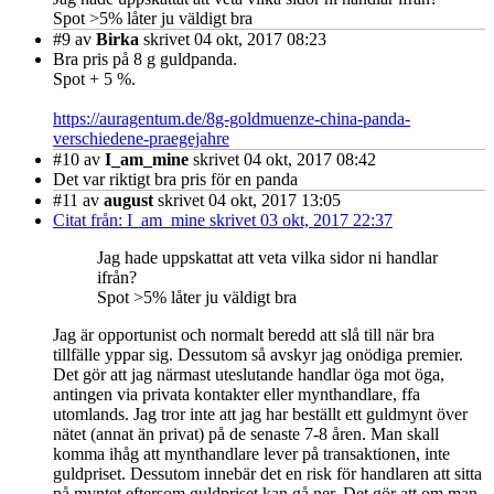
Spot >5% låter ju väldigt bra
#9
av
Birka
skrivet 04 okt, 2017 08:23
Bra pris på 8 g guldpanda.
Spot + 5 %.
https://auragentum.de/8g-goldmuenze-china-panda-
verschiedene-praegejahre
#10
av
I_am_mine
skrivet 04 okt, 2017 08:42
Det var riktigt bra pris för en panda
#11
av
august
skrivet 04 okt, 2017 13:05
Citat från: I_am_mine skrivet 03 okt, 2017 22:37
Jag hade uppskattat att veta vilka sidor ni handlar
ifrån?
Spot >5% låter ju väldigt bra
Jag är opportunist och normalt beredd att slå till när bra
tillfälle yppar sig. Dessutom så avskyr jag onödiga premier.
Det gör att jag närmast uteslutande handlar öga mot öga,
antingen via privata kontakter eller mynthandlare, ffa
utomlands. Jag tror inte att jag har beställt ett guldmynt över
nätet (annat än privat) på de senaste 7-8 åren. Man skall
komma ihåg att mynthandlare lever på transaktionen, inte
guldpriset. Dessutom innebär det en risk för handlaren att sitta
på myntet eftersom guldpriset kan gå ner. Det gör att om man