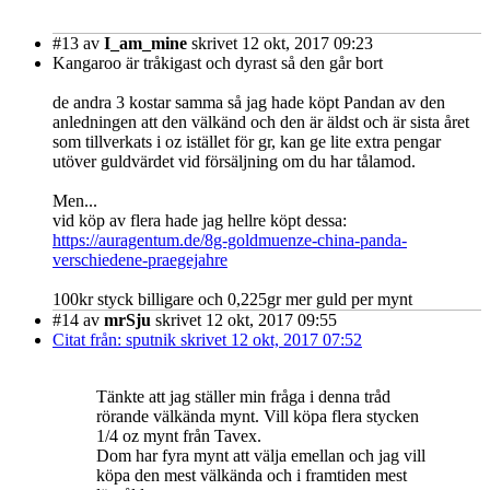
#13
av
I_am_mine
skrivet 12 okt, 2017 09:23
Kangaroo är tråkigast och dyrast så den går bort
de andra 3 kostar samma så jag hade köpt Pandan av den
anledningen att den välkänd och den är äldst och är sista året
som tillverkats i oz istället för gr, kan ge lite extra pengar
utöver guldvärdet vid försäljning om du har tålamod.
Men...
vid köp av flera hade jag hellre köpt dessa:
https://auragentum.de/8g-goldmuenze-china-panda-
verschiedene-praegejahre
100kr styck billigare och 0,225gr mer guld per mynt
#14
av
mrSju
skrivet 12 okt, 2017 09:55
Citat från: sputnik skrivet 12 okt, 2017 07:52
Tänkte att jag ställer min fråga i denna tråd
rörande välkända mynt. Vill köpa flera stycken
1/4 oz mynt från Tavex.
Dom har fyra mynt att välja emellan och jag vill
köpa den mest välkända och i framtiden mest