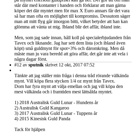
står där med kontanter i handen och förklarar att man gärna
köper det där myntet men för max X Euro annars får det vara
så har man ofta en möjlighet till kompromiss. Dessutom säger
man att mitt flyg går imorgon bitti, vilket betyder att han kan
glömma att vänta ut mig. Ibland blir det affär, ibland inte.
Men, som jag sade innan, håll koll på specialerbjudanden från
Tavex och liknande. Jag har sett dem lista (och ibland även
köpt) små guldmynt för spot+3% och däromkring. Men då
måste man ju vara beredd att göra affär, det går inte att vela i
några dagar först.
#12
av
sputnik
skrivet 12 okt, 2017 07:52
Tänkte att jag ställer min fråga i denna tråd rörande välkända
mynt. Vill köpa flera stycken 1/4 oz mynt från Tavex.
Dom har fyra mynt att välja emellan och jag vill köpa den
mest välkända och i framtiden mest lättsålda myntet.
1) 2018 Australisk Guld Lunar - Hundens år
2) Australisk Guld Kangaroo
3) 2017 Australisk Guld Lunar - Tuppens år
4) 2015 Kinesisk Guld Panda
Tack för hjälpen