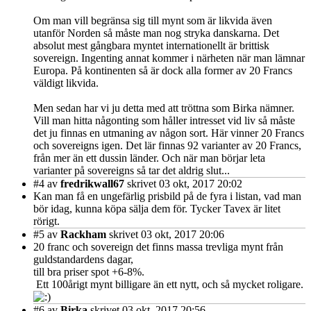
Om man vill begränsa sig till mynt som är likvida även
utanför Norden så måste man nog stryka danskarna. Det
absolut mest gångbara myntet internationellt är brittisk
sovereign. Ingenting annat kommer i närheten när man lämnar
Europa. På kontinenten så är dock alla former av 20 Francs
väldigt likvida.
Men sedan har vi ju detta med att tröttna som Birka nämner.
Vill man hitta någonting som håller intresset vid liv så måste
det ju finnas en utmaning av någon sort. Här vinner 20 Francs
och sovereigns igen. Det lär finnas 92 varianter av 20 Francs,
från mer än ett dussin länder. Och när man börjar leta
varianter på sovereigns så tar det aldrig slut...
#4
av
fredrikwall67
skrivet 03 okt, 2017 20:02
Kan man få en ungefärlig prisbild på de fyra i listan, vad man
bör idag, kunna köpa sälja dem för. Tycker Tavex är litet
rörigt.
#5
av
Rackham
skrivet 03 okt, 2017 20:06
20 franc och sovereign det finns massa trevliga mynt från
guldstandardens dagar,
till bra priser spot +6-8%.
Ett 100årigt mynt billigare än ett nytt, och så mycket roligare.
#6
av
Birka
skrivet 03 okt, 2017 20:56