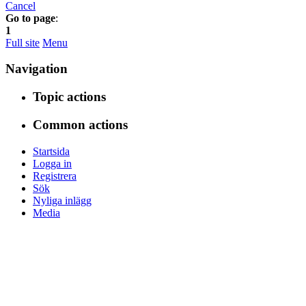
Cancel
Go to page
:
1
Full site
Menu
Navigation
Topic actions
Common actions
Startsida
Logga in
Registrera
Sök
Nyliga inlägg
Media