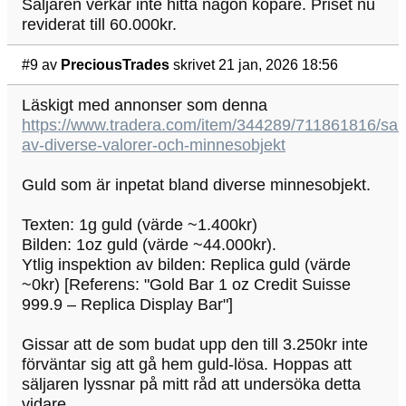
Säljaren verkar inte hitta någon köpare. Priset nu
reviderat till 60.000kr.
#9
av
PreciousTrades
skrivet 21 jan, 2026 18:56
Läskigt med annonser som denna
https://www.tradera.com/item/344289/711861816/sam
av-diverse-valorer-och-minnesobjekt
Guld som är inpetat bland diverse minnesobjekt.
Texten: 1g guld (värde ~1.400kr)
Bilden: 1oz guld (värde ~44.000kr).
Ytlig inspektion av bilden: Replica guld (värde
~0kr) [Referens: "Gold Bar 1 oz Credit Suisse
999.9 – Replica Display Bar"]
Gissar att de som budat upp den till 3.250kr inte
förväntar sig att gå hem guld-lösa. Hoppas att
säljaren lyssnar på mitt råd att undersöka detta
vidare.