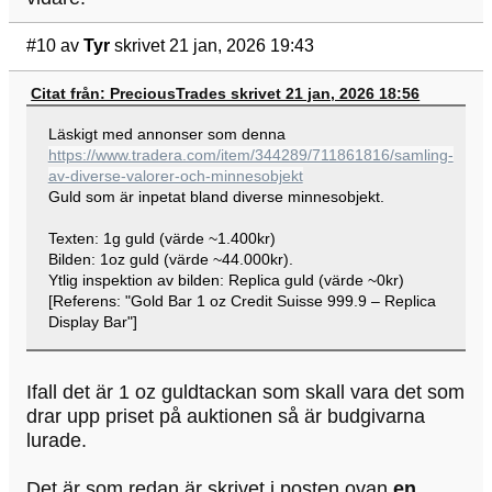
#10
av
Tyr
skrivet 21 jan, 2026 19:43
Citat från: PreciousTrades skrivet 21 jan, 2026 18:56
Läskigt med annonser som denna
https://www.tradera.com/item/344289/711861816/samling-
av-diverse-valorer-och-minnesobjekt
Guld som är inpetat bland diverse minnesobjekt.
Texten: 1g guld (värde ~1.400kr)
Bilden: 1oz guld (värde ~44.000kr).
Ytlig inspektion av bilden: Replica guld (värde ~0kr)
[Referens: "Gold Bar 1 oz Credit Suisse 999.9 – Replica
Display Bar"]
Ifall det är 1 oz guldtackan som skall vara det som
drar upp priset på auktionen så är budgivarna
lurade.
Det är som redan är skrivet i posten ovan
en