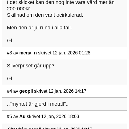
I det skicket kan den nog inte vara värd mer än
200.000kr.
Skillnad om den varit ocirkulerad.
Men den är ju rund i alla fall.
/H
#3
av
mega_n
skrivet 12 jan, 2026 01:28
Silverpriset går upp?
/H
#4
av
geopli
skrivet 12 jan, 2026 14:17
.."myntet är gjord i metall"..
#5
av
Au
skrivet 12 jan, 2026 18:03
Citat från: geopli skrivet 12 jan, 2026 14:17