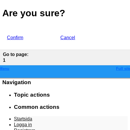
Are you sure?
Confirm
Cancel
Go to page
:
1
Menu
Full sit
Navigation
Topic actions
Common actions
Startsida
Logga in