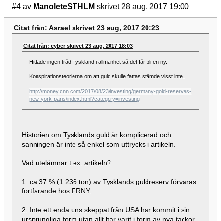
#4
av
ManoleteSTHLM
skrivet 28 aug, 2017 19:00
Citat från: Asrael skrivet 23 aug, 2017 20:23
Citat från: cyber skrivet 23 aug, 2017 18:03
Hittade ingen tråd Tyskland i allmänhet så det får bli en ny.
Konspirationsteorierna om att guld skulle fattas stämde visst inte...
http://money.cnn.com/2017/08/23/investing/germany-gold-reserves-
new-york-paris/index.html?category=investing
Historien om Tysklands guld är komplicerad och
sanningen är inte så enkel som uttrycks i artikeln.
Vad utelämnar t.ex. artikeln?
1. ca 37 % (1.236 ton) av Tysklands guldreserv förvaras
fortfarande hos FRNY.
2. Inte ett enda uns skeppat från USA har kommit i sin
ursprungliga form utan allt har varit i form av nya tackor.