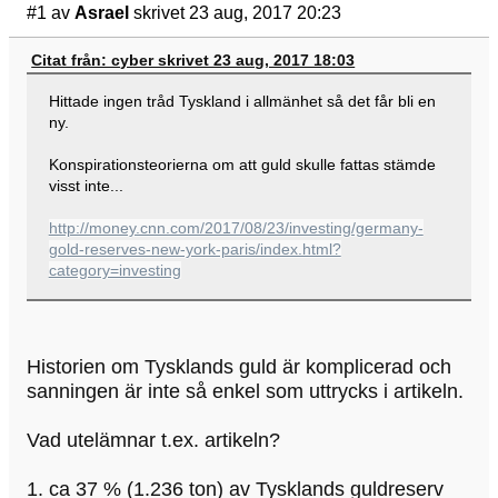
#1
av
Asrael
skrivet 23 aug, 2017 20:23
Citat från: cyber skrivet 23 aug, 2017 18:03
Hittade ingen tråd Tyskland i allmänhet så det får bli en
ny.
Konspirationsteorierna om att guld skulle fattas stämde
visst inte...
http://money.cnn.com/2017/08/23/investing/germany-
gold-reserves-new-york-paris/index.html?
category=investing
Historien om Tysklands guld är komplicerad och
sanningen är inte så enkel som uttrycks i artikeln.
Vad utelämnar t.ex. artikeln?
1. ca 37 % (1.236 ton) av Tysklands guldreserv