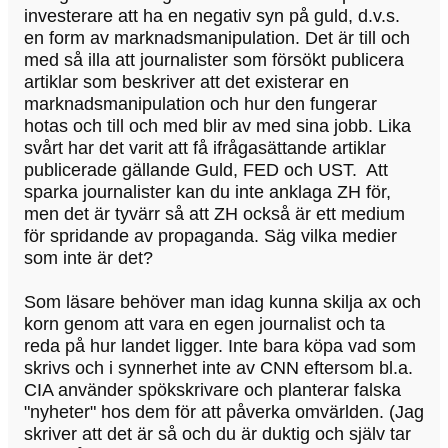
investerare att ha en negativ syn på guld, d.v.s.
en form av marknadsmanipulation. Det är till och
med så illa att journalister som försökt publicera
artiklar som beskriver att det existerar en
marknadsmanipulation och hur den fungerar
hotas och till och med blir av med sina jobb. Lika
svårt har det varit att få ifrågasättande artiklar
publicerade gällande Guld, FED och UST. Att
sparka journalister kan du inte anklaga ZH för,
men det är tyvärr så att ZH också är ett medium
för spridande av propaganda. Säg vilka medier
som inte är det?
Som läsare behöver man idag kunna skilja ax och
korn genom att vara en egen journalist och ta
reda på hur landet ligger. Inte bara köpa vad som
skrivs och i synnerhet inte av CNN eftersom bl.a.
CIA använder spökskrivare och planterar falska
"nyheter" hos dem för att påverka omvärlden. (Jag
skriver att det är så och du är duktig och själv tar