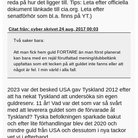
reda på hur det ligger till. Tips: Leta efter officiella
dokument länkade till cia.org. Leta efter
senatförhör som bl.a. finns på YT.)
Citat från: cyber skrivet 24 aug, 2017 00:03
Två saker bara:
Att man fick hem guld FORTARE än man först planerat
kan bara med en rejäl förutfattad mening/dubbeltänk
uppfattas som ett tecken på att guldet inte fanns eller att
något är fel. I min värld i alla fall.
2023 var det besked USA gav Tyskland 2012 efter
att ha nekat Tyskland att undersöka sin egen
guldreserv. 11 år! Vad var det som var så svårt
med att leverera guldet som de förvarade åt
Tyskland? Tyska befolkningen sparkade bakut
och efter lite förhandlingar blev det 2020 och
mindre guld från USA och dessutom i nya tackor
vet vi i efterhand.