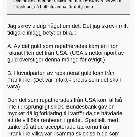
Och artikeln nämner faktiskt att bara 50% av reserven är
i frankfurt, så helt utelämnat är det ju inte..
Jag skrev aldrig något om det. Det jag skrev i mitt
tidigare inlägg betyder bl.a. :
A. Av det guld som repatrierades kom en i ton
räknat liten del från USA. (USA:s nettoimport av
guld överstiger denna mängd för övrigt.)
B. Huvudparten av repatrierat guld kom från
Frankrike. (Det var intakt - precis som det skall
vara)
Den del som repatrierades från USA kom alltså
inte i ursprungligt skick. Bundesbank gav en
mycket dålig förklaring till varför då de hävdade
att de vill öka renheten i guldet. Speciellt med
tanke på att de accepterade tackorna från
Frankrike vilka var i samma skick som de som