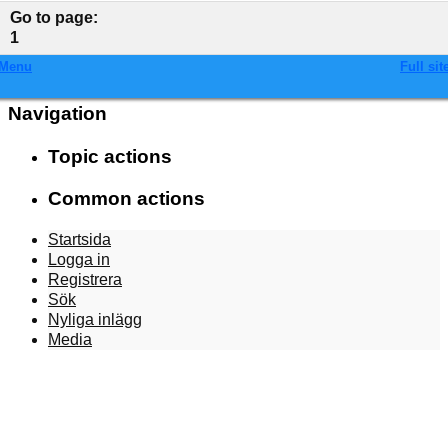
Go to page
:
1
Menu
Full sit
Navigation
Topic actions
Common actions
Startsida
Logga in
Registrera
Sök
Nyliga inlägg
Media