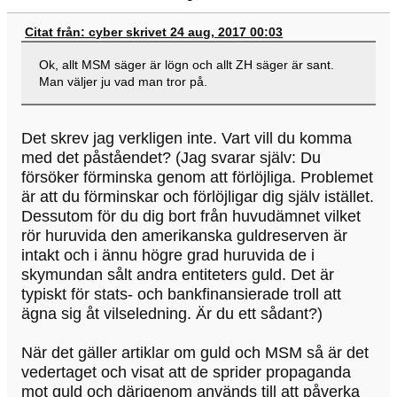
Citat från: cyber skrivet 24 aug, 2017 00:03
Ok, allt MSM säger är lögn och allt ZH säger är sant.
Man väljer ju vad man tror på.
Det skrev jag verkligen inte. Vart vill du komma
med det påståendet? (Jag svarar själv: Du
försöker förminska genom att förlöjliga. Problemet
är att du förminskar och förlöjligar dig själv istället.
Dessutom för du dig bort från huvudämnet vilket
rör huruvida den amerikanska guldreserven är
intakt och i ännu högre grad huruvida de i
skymundan sålt andra entiteters guld. Det är
typiskt för stats- och bankfinansierade troll att
ägna sig åt vilseledning. Är du ett sådant?)
När det gäller artiklar om guld och MSM så är det
vedertaget och visat att de sprider propaganda
mot guld och därigenom används till att påverka