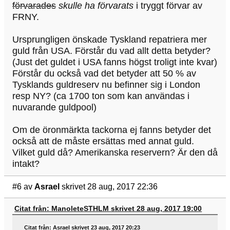
förvarades
skulle ha förvarats
i tryggt förvar av
FRNY.
Ursprungligen önskade Tyskland repatriera mer
guld från USA. Förstår du vad allt detta betyder?
(Just det guldet i USA fanns högst troligt inte kvar)
Förstår du också vad det betyder att 50 % av
Tysklands guldreserv nu befinner sig i London
resp NY? (ca 1700 ton som kan användas i
nuvarande guldpool)
Om de öronmärkta tackorna ej fanns betyder det
också att de måste ersättas med annat guld.
Vilket guld då? Amerikanska reservern? Är den då
intakt?
#6
av
Asrael
skrivet 28 aug, 2017 22:36
Citat från: ManoleteSTHLM skrivet 28 aug, 2017 19:00
Citat från: Asrael skrivet 23 aug, 2017 20:23