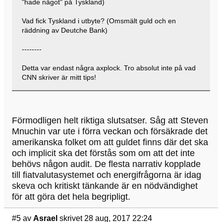
"hade något" på Tyskland)
Vad fick Tyskland i utbyte? (Omsmält guld och en
räddning av Deutche Bank)
--------
Detta var endast några axplock. Tro absolut inte på vad
CNN skriver är mitt tips!
Förmodligen helt riktiga slutsatser. Såg att Steven
Mnuchin var ute i förra veckan och försäkrade det
amerikanska folket om att guldet finns där det ska
och implicit ska det förstås som om att det inte
behövs någon audit. De flesta narrativ kopplade
till fiatvalutasystemet och energifrågorna är idag
skeva och kritiskt tänkande är en nödvändighet
för att göra det hela begripligt.
#5
av
Asrael
skrivet 28 aug, 2017 22:24