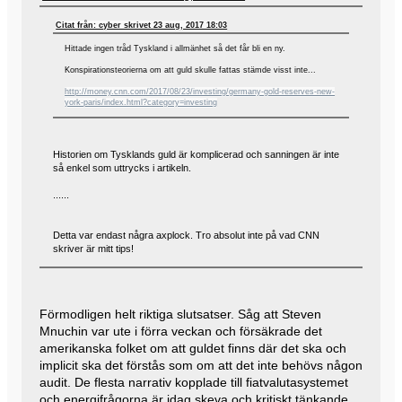
Citat från: cyber skrivet 23 aug, 2017 18:03
Hittade ingen tråd Tyskland i allmänhet så det får bli en ny.
Konspirationsteorierna om att guld skulle fattas stämde visst inte...
http://money.cnn.com/2017/08/23/investing/germany-gold-reserves-new-
york-paris/index.html?category=investing
Historien om Tysklands guld är komplicerad och sanningen är inte
så enkel som uttrycks i artikeln.
......
Detta var endast några axplock. Tro absolut inte på vad CNN
skriver är mitt tips!
Förmodligen helt riktiga slutsatser. Såg att Steven
Mnuchin var ute i förra veckan och försäkrade det
amerikanska folket om att guldet finns där det ska och
implicit ska det förstås som om att det inte behövs någon
audit. De flesta narrativ kopplade till fiatvalutasystemet
och energifrågorna är idag skeva och kritiskt tänkande