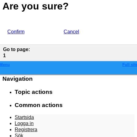
Are you sure?
Confirm
Cancel
Go to page
:
1
Menu
Full sit
Navigation
Topic actions
Common actions
Startsida
Logga in
Registrera
Sök