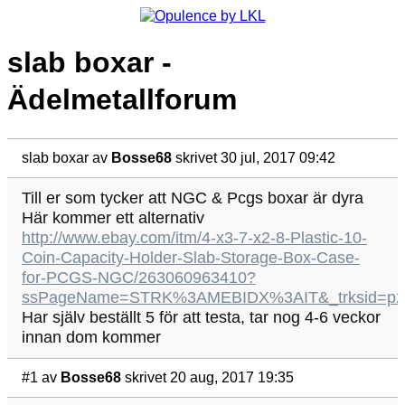
slab boxar -
Ädelmetallforum
slab boxar
av
Bosse68
skrivet 30 jul, 2017 09:42
Till er som tycker att NGC & Pcgs boxar är dyra
Här kommer ett alternativ
http://www.ebay.com/itm/4-x3-7-x2-8-Plastic-10-
Coin-Capacity-Holder-Slab-Storage-Box-Case-
for-PCGS-NGC/263060963410?
ssPageName=STRK%3AMEBIDX%3AIT&_trksid=p20
Har själv beställt 5 för att testa, tar nog 4-6 veckor
innan dom kommer
#1
av
Bosse68
skrivet 20 aug, 2017 19:35