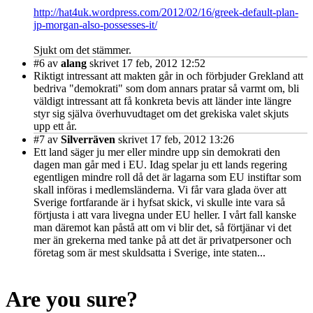
http://hat4uk.wordpress.com/2012/02/16/greek-default-plan-
jp-morgan-also-possesses-it/
Sjukt om det stämmer.
#6
av
alang
skrivet 17 feb, 2012 12:52
Riktigt intressant att makten går in och förbjuder Grekland att
bedriva "demokrati" som dom annars pratar så varmt om, bli
väldigt intressant att få konkreta bevis att länder inte längre
styr sig själva överhuvudtaget om det grekiska valet skjuts
upp ett år.
#7
av
Silverräven
skrivet 17 feb, 2012 13:26
Ett land säger ju mer eller mindre upp sin demokrati den
dagen man går med i EU. Idag spelar ju ett lands regering
egentligen mindre roll då det är lagarna som EU instiftar som
skall införas i medlemsländerna. Vi får vara glada över att
Sverige fortfarande är i hyfsat skick, vi skulle inte vara så
förtjusta i att vara livegna under EU heller. I vårt fall kanske
man däremot kan påstå att om vi blir det, så förtjänar vi det
mer än grekerna med tanke på att det är privatpersoner och
företag som är mest skuldsatta i Sverige, inte staten...
Are you sure?