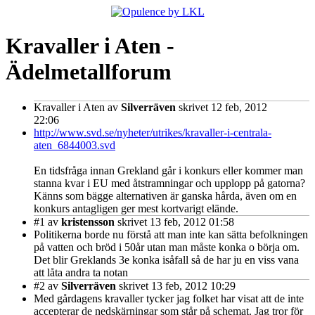
Kravaller i Aten -
Ädelmetallforum
Kravaller i Aten
av
Silverräven
skrivet 12 feb, 2012
22:06
http://www.svd.se/nyheter/utrikes/kravaller-i-centrala-
aten_6844003.svd
En tidsfråga innan Grekland går i konkurs eller kommer man
stanna kvar i EU med åtstramningar och upplopp på gatorna?
Känns som bägge alternativen är ganska hårda, även om en
konkurs antagligen ger mest kortvarigt elände.
#1
av
kristensson
skrivet 13 feb, 2012 01:58
Politikerna borde nu förstå att man inte kan sätta befolkningen
på vatten och bröd i 50år utan man måste konka o börja om.
Det blir Greklands 3e konka isåfall så de har ju en viss vana
att låta andra ta notan
#2
av
Silverräven
skrivet 13 feb, 2012 10:29
Med gårdagens kravaller tycker jag folket har visat att de inte
accepterar de nedskärningar som står på schemat. Jag tror för