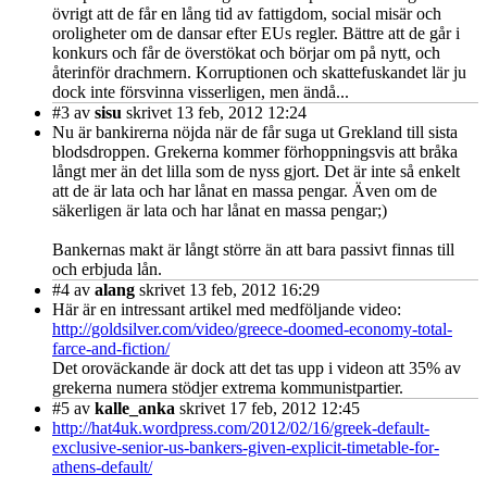
övrigt att de får en lång tid av fattigdom, social misär och
oroligheter om de dansar efter EUs regler. Bättre att de går i
konkurs och får de överstökat och börjar om på nytt, och
återinför drachmern. Korruptionen och skattefuskandet lär ju
dock inte försvinna visserligen, men ändå...
#3
av
sisu
skrivet 13 feb, 2012 12:24
Nu är bankirerna nöjda när de får suga ut Grekland till sista
blodsdroppen. Grekerna kommer förhoppningsvis att bråka
långt mer än det lilla som de nyss gjort. Det är inte så enkelt
att de är lata och har lånat en massa pengar. Även om de
säkerligen är lata och har lånat en massa pengar;)
Bankernas makt är långt större än att bara passivt finnas till
och erbjuda lån.
#4
av
alang
skrivet 13 feb, 2012 16:29
Här är en intressant artikel med medföljande video:
http://goldsilver.com/video/greece-doomed-economy-total-
farce-and-fiction/
Det oroväckande är dock att det tas upp i videon att 35% av
grekerna numera stödjer extrema kommunistpartier.
#5
av
kalle_anka
skrivet 17 feb, 2012 12:45
http://hat4uk.wordpress.com/2012/02/16/greek-default-
exclusive-senior-us-bankers-given-explicit-timetable-for-
athens-default/